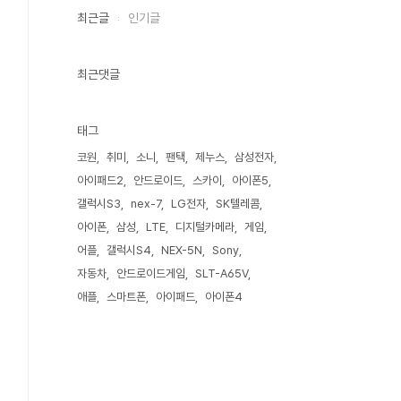
최근글
인기글
최근댓글
태그
코원
취미
소니
팬택
제누스
삼성전자
아이패드2
안드로이드
스카이
아이폰5
갤럭시S3
nex-7
LG전자
SK텔레콤
아이폰
삼성
LTE
디지털카메라
게임
어플
갤럭시S4
NEX-5N
Sony
자동차
안드로이드게임
SLT-A65V
애플
스마트폰
아이패드
아이폰4