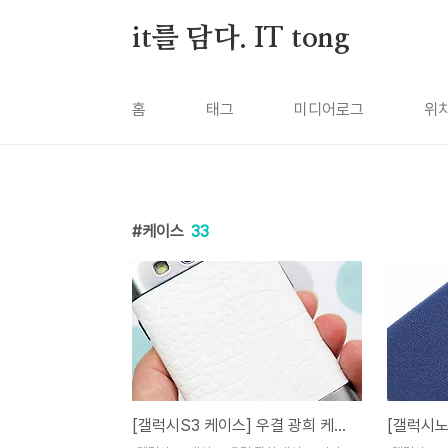
본문 바로가기
it를 담다. IT tong
홈
태그
미디어로그
위
케이스
33
[갤럭시S3 케이스] 우결 광희 케이스, 핑거스미스 레트로캡슐!