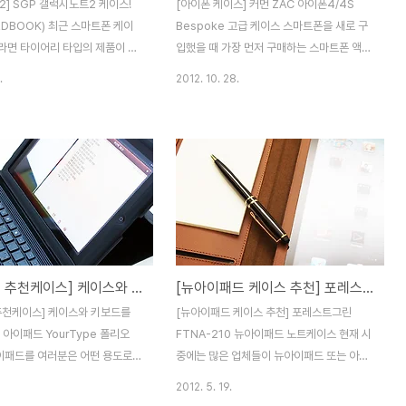
] SGP 갤럭시노트2 케이스!
[아이폰 케이스] 커먼 ZAC 아이폰4/4S
DBOOK) 최근 스마트폰 케이
Bespoke 고급 케이스 스마트폰을 새로 구
라면 타이어리 타입의 제품이 아
입했을 때 가장 먼저 구매하는 스마트폰 액세
니다. 특히 최근 출시한 갤럭시노
서리가 무엇인가요? 저 같은 경우에는 케이
.
2012. 10. 28.
 다양한 케이스 제조업체들이 다
스를 구매하게 되는것 같습니다. 그동안 단순
으로 케이스를 출시하고 있는데
한 케이스를 많이 소개해 드렸는데요. 이번에
 소개해드릴 제품은 휴대전자 기기
소개해드릴 제품은 뉴욕 MOMA
롯해 다양한 디바이스들을 편리
Collection을 비롯한 미국, 유럽에서 활동하
 수 있도록 제품을 제공하고 있는
는 30여 명의 유명 디자이너의 패브릭으로
럭시노트2 케이스 하드북
제작된 커먼회사의 제품입니다. 커먼은 Paul
OK)입니다. SGP 갤럭시노트2
Smith가 디자인한 패브릭으로 제작한 스마
북은 네이비, 라벤더, 스카이블
트폰 케이스로 고급스러운 울(Wool) 소재의
아핑크 4가지 색상을 선택해 구매
촉감만으로 고급스러움을 느낄 수 있는 프리
[아이패드 추천케이스] 케이스와 키보드를 동시에! 벨킨 아이패드 YourType 폴리오+키보드
[뉴아이패드 케이스 추천] 포레스트그린 FTNA-210 뉴아이패드 노트케이스
니다. 갤럭시노트2 케이스 하드북
미엄 케이스입니다. 영국의 디자이너 폴 스미
있는 SGP 제품답게 고급스럽고
스는 탁월한 색채 감각과 유머 넘치는 디자인
추천케이스] 케이스와 키보드를
[뉴아이패드 케이스 추천] 포레스트그린
인과 경쟁사 대비 저렴한 가격으
으로 유명한데요. 제품을 받아보니 성별이나
 아이패드 YourType 폴리오
FTNA-210 뉴아이패드 노트케이스 현재 시
시에 벌써 몇몇 색상은 이..
나이대 상관없이 어느..
이패드를 여러분은 어떤 용도로
중에는 많은 업체들이 뉴아이패드 또는 아이
시나요? 사용하는 분에 따라 웹
패드2 케이스를 다양하게 출시해 판매하고
2012. 5. 19.
작업, 게임 등 다양하게 사용하실
있습니다. 이번에 소개해드릴 아이패드 케이