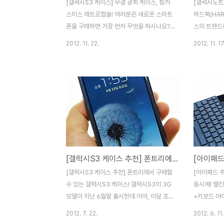
[갤럭시S3 케이스] 우결 광희 케이스, 핑거
[갤럭시노트2
스미스 레트로캡슐! 여러분은 새로운 스마트
하드북(HAR
폰을 구매하면 가장 먼저 무엇을 하시나요?
스의 트랜드
저의 경우 인터넷으로 스마트폰을 주문하고
닌가 생각합
2012. 11. 22.
2012. 11. 17
동시에 마음에 드는 케이스와 보호필름을 구
트2의 경우
매하곤 하는데요. 이번에 소개해드릴 제품은
이어리 타입
특유의 곡선 라인형 디자인에 정확한 피트로
요. 이번에
일체감이 뛰어나고 디자인이 이쁜 핑거스미
케이스를 비
스의 레트로캡슐 갤럭시S3 케이스입니다. 핑
하게 사용할
거스미스 레트로캡슐 갤럭시S3 케이스는
SGP의 갤
MBC 예능 프로그램이죠. 우리결혼했어요
(HARDBO
(이하 우결)에 출연중인 제국의 아이들 광희
케이스 하드
가 사용하는 케이스로 유명한데요. 저도 지난
루, 아젤리
[갤럭시S3 케이스 추천] 폰트리에서 구매할 수 있는 갤럭시S3 케이스!
주 TV를 보다가 매같은 눈으로 케이스를 확
할 수 있습
인할 수 있었습니다. 핑거스미스 갤럭시S3
은 믿을 수 
[갤럭시S3 케이스 추천] 폰트리에서 구매할
[아이패드 
레트로캡슐 케이스는 가죽재질의 색상과 재
깔끔한 디자
수 있는 갤럭시S3 케이스! 갤럭시S3의 3G
동시에! 벨킨
질로 총 5가지(Wild Black, Sna..
로 출시와 동
모델이 지난 6월말 출시한데 이어, 이달 초
+키보드 아
갤럭시S3 LTE까지 출시하면서 국내 스마트
주로 사용하
2012. 7. 22.
2012. 6. 11.
폰 시장은 갤럭시S3로 평정되는 분위기인데
서핑, 문서 