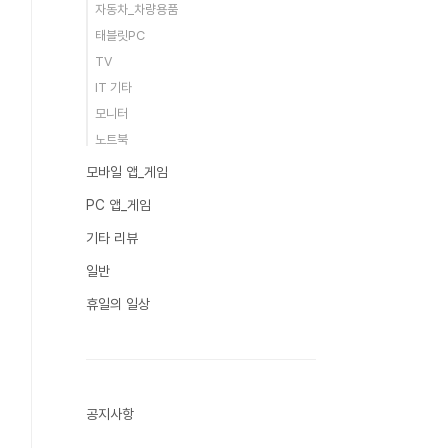
자동차_차량용품
태블릿PC
TV
IT 기타
모니터
노트북
모바일 앱_게임
PC 앱_게임
기타 리뷰
일반
휴일의 일상
공지사항