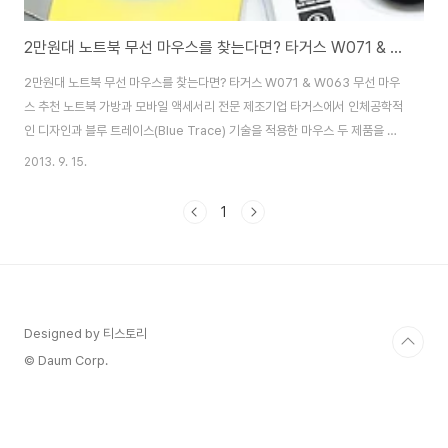
2만원대 노트북 무선 마우스를 찾는다면? 타거스 W071 & W063 무선 마우스 추천
2만원대 노트북 무선 마우스를 찾는다면? 타거스 W071 & W063 무선 마우
스 추천 노트북 가방과 모바일 액세서리 전문 제조기업 타거스에서 인체공학적
인 디자인과 블루 트레이스(Blue Trace) 기술을 적용한 마우스 두 제품을 출
시했습니다. 이번에 국내에 선보인 마우스는 윈도우8 블루 트레이스 마우스와
2013. 9. 15.
무선 블루 트레이스 마우스 W071 & W063 2종인데요. W071 & W063은
무선 마우스 임에 불구하고 각각 2만 원대의 합리적인 가격을 자랑합니다. 와
1
이어리스 블루 트레이스 마우스는 3버튼식 마우스인데요. 블루 트레이스 기술
이 적용되어 PC와 맥, 울트라북 등 다양한 운영체제 호환이 가능하다는 것이
특징인 제품입니다. 윈도우8 블루 트레이스 마우스는 기존 적색 램프의 광마우
스와 달리 투명한 ..
Designed by 티스토리
© Daum Corp.