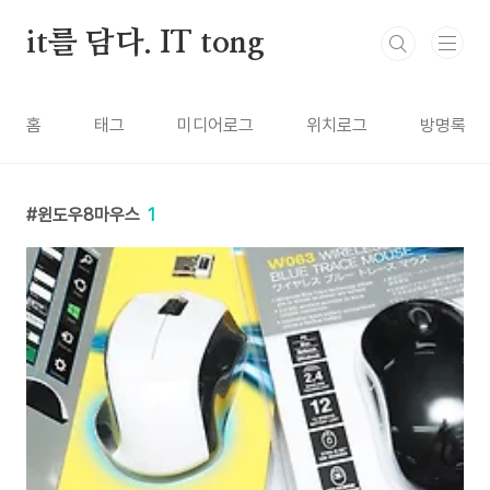
본문 바로가기
it를 담다. IT tong
홈
태그
미디어로그
위치로그
방명록
윈도우8마우스
1