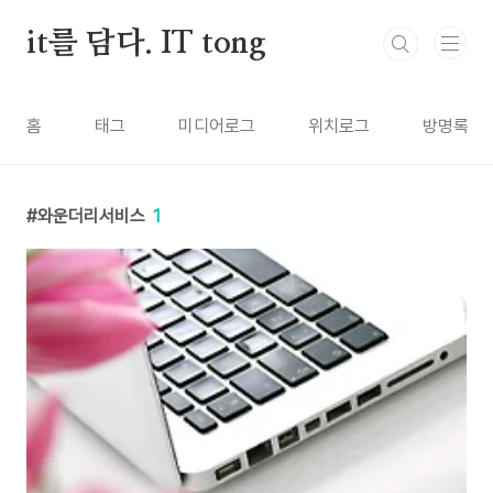
본문 바로가기
it를 담다. IT tong
홈
태그
미디어로그
위치로그
방명록
와운더리서비스
1