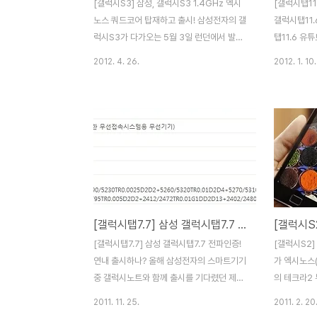
[갤럭시S3] 삼성, 갤럭시S3 1.4GHz 엑시
[갤럭시탭11
노스 쿼드코어 탑재하고 출시! 삼성전자의 갤
갤럭시탭11
럭시S3가 다가오는 5월 3일 런던에서 발표
탭11.6 유
될 예정이죠. 그동안 많은 루머가 있었지만,
으로 공개는
2012. 4. 26.
2012. 1. 10.
지난 23일 티저 영상이 공개되면서 출시가
갤럭시S3와
코앞임을 실감하게 되는것 같습니다. 발표가
요. 알려진 
1주일 남은 상황에서 또 다시 갤럭시S3의 스
2560X16
팩에 대한 루머가 올라왔습니다. 안드로이드
촬영이 가능
폰의 성능을 측정하는 인기 벤치마크 앱인 안
의 최신 O
투투(AnTuTu)에서 갤럭시S3의 스팩을 공
한다고 합니다
개했는데, AnTuTu에 의하면 갤럭시S3는
발한 A15기
1.4GHz 듀얼코어 엑시노스 4212 프로세서
크고, A9
와 4.7인치 1280x720 디스플레이, 1GB
합니다. 거
[갤럭시탭7.7] 삼성 갤럭시탭7.7 전파인증! 연내 출시하나?
의 램과 1200만 화소의 후면 카메라, 200만
해상도인 20
화소의 전면 카메라를 탑재하고 있음을 알려
2560X16
[갤럭시탭7.7] 삼성 갤럭시탭7.7 전파인증!
[갤럭시S2
주고 있습니다. 여기서 주목할만한 건 AP인..
도를 자랑하
연내 출시하나? 올해 삼성전자의 스마트기기
가 엑시노스(
드3의 대항..
중 갤럭시노트와 함께 출시를 기다렸던 제품
의 테크라2
이 갤럭시탭7.7이었습니다. 갤럭시노트가
되고 있습니
2011. 11. 25.
2011. 2. 20
LTE로 나옴에 따라 국내에 출시되는 갤럭시
나올때부터 