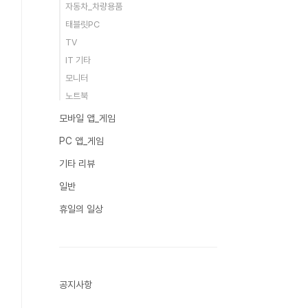
자동차_차량용품
태블릿PC
TV
IT 기타
모니터
노트북
모바일 앱_게임
PC 앱_게임
기타 리뷰
일반
휴일의 일상
공지사항