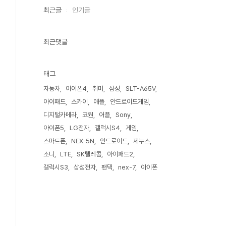
최근글
인기글
최근댓글
태그
자동차
아이폰4
취미
삼성
SLT-A65V
아이패드
스카이
애플
안드로이드게임
디지털카메라
코원
어플
Sony
아이폰5
LG전자
갤럭시S4
게임
스마트폰
NEX-5N
안드로이드
제누스
소니
LTE
SK텔레콤
아이패드2
갤럭시S3
삼성전자
팬택
nex-7
아이폰