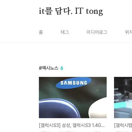
본문 바로가기
it를 담다. IT tong
홈
태그
미디어로그
위
엑시노스
6
[갤럭시S3] 삼성, 갤럭시S3 1.4GHz 엑시노스 쿼드코어 탑재하고 출시!