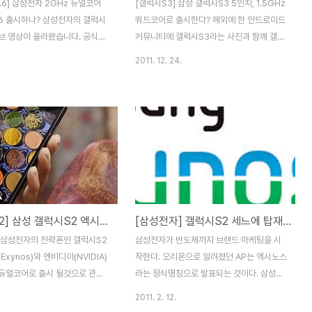
.6] 삼성전자 2GHz 듀얼코어
[갤럭시S3] 삼성 갤럭시S3 5인치, 1.5GHz
.6 출시하나? 삼성전자의 갤럭시
쿼드코어로 출시한다? 해외에 한 안드로이드
튜브 영상이 올라왔습니다. 공식적
커뮤니티에 갤럭시S3라는 사진과 함께 갤럭
 다음달에 있을 MWC2012에서
시S3의 스팩에 대해 소개된 글이 하나 올라
2011. 12. 24.
 함께 공개될 예정이라고 하는데
왔습니다. 삼성이나 애플의 신제품 출시 시기
스팩은 11.6인치 3D 디스플레이
가 가까이 올수록 이런 루머성 글이 자주 올
00 해상도, 2GHz 듀얼코어, 3D
라오곤 하는데요. 아무래도 갤럭시 시리즈의
한 듀얼카메라를 탑재하고 구글
경우 안드로이드OS를 탑재한 폰 중 최고의
S인 안드로이드 샌드위치로 출시
히트제품이라 그런지 해외에서도 많은 루머
. 2GHz AP의 경우 삼성이 개
글이 양상되는 듯합니다. 해외 안드로이드 커
반 엑시노스 5250일 가능성이
뮤니티에 올라온 글에 의하면, 내년 2분기에
기반의 쿼드코어보다 성능이 좋다고
출시될 갤럭시S3는 5인치 SUPER
기다 해상도는 아이패드3의 루머
AMOLED HD가 탑재되고 해상도는
[갤럭시S2] 삼성 갤럭시S2 엑시노스, 테그라2 두 가지 버전으로 출시
[삼성전자] 갤럭시S2 세느에 탑재될 반도체명은 오리온이 아닌 "엑시노스"
46X1536 보다도 높은
1280X720 해상도, 9mm 슬림 두께로 출
00으로 일반PC보다도 높은 해상
시하며, 뒷면에는 LED 플래시와 1200만 화
] 삼성전자의 전략폰인 갤럭시S2
삼성전자가 반도체까지 브랜드 마케팅을 시
는데요. 올해 출시예정인 아이패
소의 AF 카메라가 탑재된다고 하네요. 내부
Exynos)와 엔비디아(NVIDIA)
작한다. 오리온으로 알려졌던 AP는 엑시노스
용량은 64GB로 마이크..
 듀얼코어로 출시 될것으로 관측
라는 정식명칭으로 발표되는 것이다. 삼성전
다. 갤럭시S2가 처음 출시정보가
자가 모바일 애플리케이션 프로세서(AP)에
.
2011. 2. 12.
있었던 얘기로 한 나라에서 두가
브랜드명을 붙이기는 처음이다. 모바일AP는