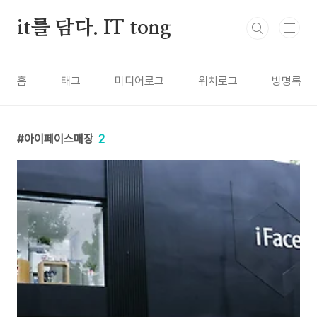
본문 바로가기
it를 담다. IT tong
홈
태그
미디어로그
위치로그
방명록
아이페이스매장
2