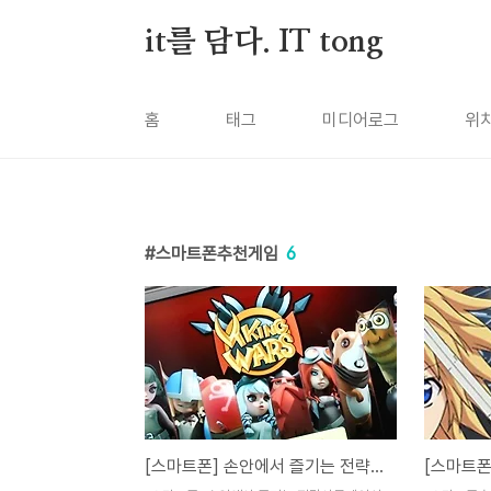
본문 바로가기
it를 담다. IT tong
홈
태그
미디어로그
위
스마트폰추천게임
6
[스마트폰] 손안에서 즐기는 전략시뮬레이션게임 바이킹워즈