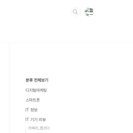
분류 전체보기
디지털마케팅
스마트폰
IT 정보
IT 기기 리뷰
카메라_캠코더