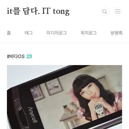
본문 바로가기
it를 담다. IT tong
홈
태그
미디어로그
위치로그
방명록
바다OS
23