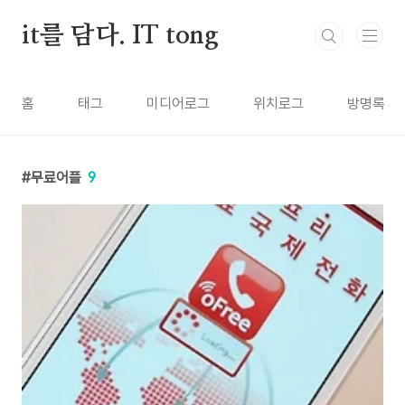
본문 바로가기
it를 담다. IT tong
홈
태그
미디어로그
위치로그
방명록
무료어플
9