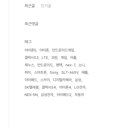
최근글
인기글
최근댓글
태그
아이폰5
아이폰
안드로이드게임
갤럭시S3
LTE
코원
게임
어플
제누스
안드로이드
팬택
nex-7
소니
취미
스마트폰
Sony
SLT-A65V
애플
아이패드
스카이
디지털카메라
삼성
SK텔레콤
갤럭시S4
아이폰4
LG전자
NEX-5N
삼성전자
아이패드2
자동차