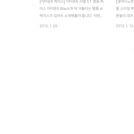
[아이폰5 케이스] 아이폰5 샤넬 ST 명품 케
[갤럭시노트
이스 아이폰5 Black과 딱 어울리는 명품 st
품 스타일 
케이스가 있어서 소개해볼까 합니다. 이번에
폰들이 대거
소개해드릴 제품인 명품 샤넬 st 케이스인데
도 다양하게
2013. 1. 20.
2013. 1. 13.
요. 제 아이폰에 명품 st 케이스를 씌워보니
다. 특히 아
전혀 새로운 느낌으로 아이폰5가 달라보이는
등 인기폰들
것 같습니다. 그럼 지금부터 샤넬 명품 ST 아
업체들이 수
이폰5 케이스를 소개해보겠습니다. 아이폰5
데요. 이번
샤넬 ST 명품케이스의 구성품은 케이스와
타일 갤럭시
샤넬 로고 모양의 이어마개로 구성되어 있습
알 수 있는 
니다. 누구나 다 알 수 있는 명품 브랜드를 내
마트폰에 끼
아이폰5 스마트폰에 끼운다면 기분이 어떨까
러운 느낌과
요? 고급스러운 느낌과 함께 남들의 시선까
있을 것 같
지 잡을 수 있을 것 같은 느낌이 드는 아이폰
명품스타일 
5 샤넬 스타일 케이스입니다. 아이폰5 샤넬
시다면 그에
스타일 케이스는 금색으로 코팅된 플라스틱
같다는 느낌이
하드케이..
기했듯이 해당