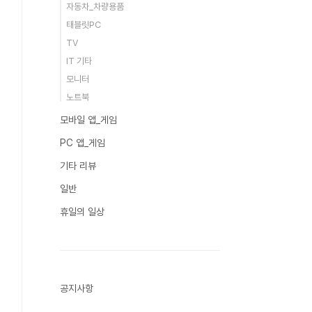
자동차_차량용품
태블릿PC
TV
IT 기타
모니터
노트북
모바일 앱_게임
PC 앱_게임
기타 리뷰
일반
휴일의 일상
공지사항