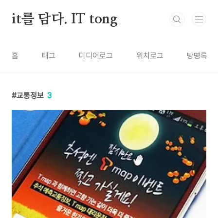
본문 바로가기
it를 담다. IT tong
홈
태그
미디어로그
위치로그
방명록
교통정보
3