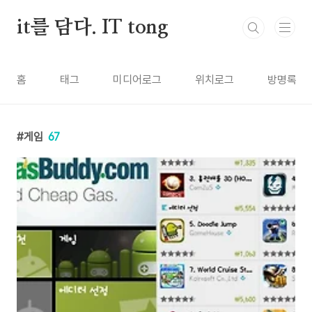
본문 바로가기
it를 담다. IT tong
홈
태그
미디어로그
위치로그
방명록
게임
67