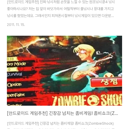
[안드로이드 게임추천] 진짜 낚시처럼 손맛을 느낄 수 있는 원조낚시광4 낚시
좋아하시나요? 저는 집 앞이 바닷가라서 어릴적부터 줄낚시나 장대를 가지고
낚시를 했었는데요. 그래서인지 피쳐폰시절부터 낚시게임이 있으면 다운받아
서 즐기곤 했었습니다. 이번에 소개해드릴 안드로이드 게임은 피쳐폰 시절부터
2011. 11. 15.
유명했던 낚시게임이죠. 원조낚시광4를 소개해드릴까 합니다. 4번째 시리즈
인 만큼 앞선 1, 2, 3 버전에 비해 더욱 커진 스케일과 화려하고 뛰어난 그래픽
이 일품인데요. 단순히 눈에 보이는 것 뿐만 아니라 기존 시리즈의 뛰어넘는 조
작감과 퀘스트, 코스튬이 업그레이드되었습니다. 원조낚시광4는 티스토어에
서 5천원에 다운받을 수 있었습니다. 메뉴는 게임시작, 도감열람, 게임설명, 환
경설정, 이벤트 5개의 메뉴로 구성되어..
[안드로이드 게임추천] 긴장감 넘치는 좀비게임! 좀비쇼크(ZombieShock)
[안드로이드 게임추천] 긴장감 넘치는 좀비게임! 좀비쇼크(ZombieShock)