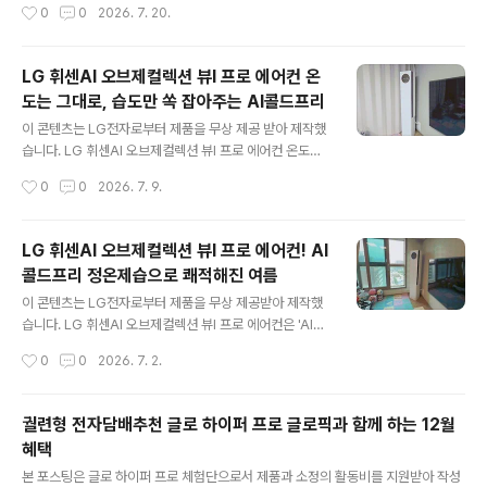
작성시간
0
0
2026. 7. 20.
년보다 장마가 늦게 오면서 유난히 여름이 길게 느껴지는
기 여름이 시작되면 가장 먼저 떠오르는 가전이 바로 에어
것 같습니다...
컨입니다. 하지만 최근 몇 년 동안은 단순히 기온이 높은 것
보다 장마가 길어지고 습도가 높아지면서 여름을 보내는
LG 휘센AI 오브제컬렉션 뷰I 프로 에어컨 온
방식 자체가 많이 달라졌다는 것을 느끼고 있습니다. 신제
도는 그대로, 습도만 쏙 잡아주는 AI콜드프리
품 LG 휘센AI 에어컨의 AI콜드프리는 사용자가 설정한 온
글 내용
도,습도,기류까지 조절하여 쾌적한 환경을 유지해주는 기
이 콘텐츠는 LG전자로부터 제품을 무상 제공 받아 제작했
능입니다. 쾌적한 환경을 유지가 가능하여 어린 자녀가 있
습니다. LG 휘센AI 오브제컬렉션 뷰I 프로 에어컨 온도는
는 가정, 냉방병으로 고생하시는 분들 및 다양한 가정에 추
그대로, 습도만 쏙 잡아주는 AI콜드프리 여름철 에어컨을
작성시간
0
0
2026. 7. 9.
천드리고 싶습니다. 아열대 기후로 변한 대한민국 여름, 단
오래 켜두면 묘하게 눅눅하고, 그렇다고 온도를 낮추거나
순 냉방만으론 부족한 이유 올해처..
제습을 켜면 금세 추워져 껐다 켰다를 반복했던 분들에게
완벽한 해답이 되어줍니다. LG 휘센AI 오브제컬렉션 뷰I
LG 휘센AI 오브제컬렉션 뷰I 프로 에어컨! AI
프로의 핵심인 'AI콜드프리'는 국내최초 2in1 에어컨의 온
콜드프리 정온제습으로 쾌적해진 여름
도와 습도를 동시에 각각 설정하고 유지할 수 있는 혁신적
글 내용
인 기술입니다. 운동 후나 샤워 직후에 에어컨 직바람으로
이 콘텐츠는 LG전자로부터 제품을 무상 제공받아 제작했
몸이 굳는 느낌 없이 피부는 보송하고 공기는 산뜻하게 유
습니다. LG 휘센AI 오브제컬렉션 뷰I 프로 에어컨은 'AI콜
지해 주어 냉방병 예방에도 도움을 줍니다. 단순히 강력한
드프리’ 기능을 탑재하여 '정온제습' 기술로 실내 온도를 떨
작성시간
0
0
2026. 7. 2.
냉방을 넘어 일상생활 공간을 가장 편안한 온·습도로 맞추
어뜨리지 않고 습기만 쏙 잡아주어 장마철에도 춥지 않고
어 주는 똑똑한 AI 솔루션..
보송한 환경을 유지해 줍니다. 전면의 6.8인치 대형 '블랙
서클 디스플레이'를 통해 현재 온도와 실시간 습도, 제습량
궐련형 전자담배추천 글로 하이퍼 프로 글로픽과 함께 하는 12월
까지 직관적으로 모니터링할 수 있어 더욱 안심됩니다. 장
혜택
시간 냉방 시 으슬으슬함을 느끼시는 분, 에어컨 필터 및 내
글 내용
부 청소가 고민이신 분, 그리고 전기요금 걱정 없이 똑똑하
본 포스팅은 글로 하이퍼 프로 체험단으로서 제품과 소정의 활동비를 지원받아 작성