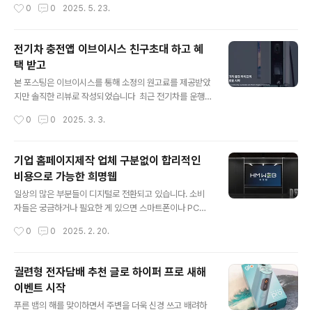
작성시간
0
0
2025. 5. 23.
리를 이동해 작업을 이어가는 경우가 종종 있습니다. 작업
을 이어하는 건 크게 문제가 없지만, 집중력이 떨어져 다시
몰입하기가 쉽지 않았는데요, 비슷한 고민을 하는 분들도
전기차 충전앱 이브이시스 친구초대 하고 혜
많으실 거라 생각됩니다. 최근 이런 고민을 한 번에 해결해
택 받고
줄 수 있는 멀티 체어 코웨이 비렉스 트리플체어 바퀴형이
글 내용
출시되었다고 하는데요, 어떤 기능과 특징을 가지고 있는
본 포스팅은 이브이시스를 통해 소정의 원고료를 제공받았
지 소개해 볼까 합니다. 몰입도 높은 작업과 편안함이라는
지만 솔직한 리뷰로 작성되었습니다 최근 전기차를 운행
고민을 해결해줄 코웨이 비렉스 트리플체어 바퀴형은 코웨
하는 분들이 점점 늘어나는 것 같습니다. 그만큼 전치가의
작성시간
0
0
2025. 3. 3.
이 BEREX 트리플체어 신규 라인업으로 업무와 리클라이
매력에 빠진 분들이 늘어나고 있다는 걸 보여주고 있는 부
너 그리고 안마의자 3가지 강점이 접목..
분이기도 합니다. 전기차 하면 충전소를 빼놓을 수 없는데
요, 이브이시스 전기차 충전앱을 이용하면 보다 쉽고 빠르
기업 홈페이지제작 업체 구분없이 합리적인
게 충전소를 찾을 수 있어 소개해드리려 합니다. 가까운 일
비용으로 가능한 희명웹
상, 새로운 충전의 시작 슬로건을 앞세운 이브이시스 앱을
글 내용
사용하면 현재 위치에서 근처에 있는 전기차 충전소를 빠
일상의 많은 부분들이 디지털로 전환되고 있습니다. 소비
르게 확인을 비롯해 다양한 서비스를 받을 수 있습니다. 무
자들은 궁금하거나 필요한 게 있으면 스마트폰이나 PC를
엇 보다 전국 롯데마트에 이브이시스 충전기가 설치되어
통해 원하는 항목을 검색하고 답을 찾아가는데 익숙해지고
작성시간
0
0
2025. 2. 20.
있어 이용이 용이한데요, 멤버십에 가입하면 다양한 구독
있을 정도입니다. 기업 입장에서는 소비자의 움직임에 맞
서비스도 제공받을 수 있어 많은 분들이 이용..
춰 기업과 보유하고 있는 가치를 디지털에 담아내는 기업
홈페이지제작이 무엇보다 중요해진 만큼 합리작업 비용으
궐련형 전자담배 추천 글로 하이퍼 프로 새해
로 만족스러운 홈페이지 제작이 가능한 희명웹을 소개하려
이벤트 시작
합니다. 홈페이지 제작에 있어 기업 가치를 담아내는 작업
글 내용
은 상당한 전문성을 필요로 합니다. 저렴한 비용으로 제작
푸른 뱀의 해를 맞이하면서 주변을 더욱 신경 쓰고 배려하