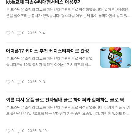
kt폰교체 파손수리대행서비스 이용후기
매장에서 구매하거나, 플룸 공식 홈페이지에서 구매하는 기기만 가능한데요, 여러 추
글 내용
가 사항이 있지만 먼저 사용해보고 최종 사용 여부를 결정할 수..
본 포스팅은 소정의 고료를 지원받아 주관적으로 작성하였습니다. 얼마 전 사용하던
폰을 떨어뜨리는 참사가 있었습니다. 평소처럼 아무 문제 없이 통화하면서 걷고 있었
는데 지나가던 차량 경적소리에 뒤돌아보다 순간적으로 핸드폰을 놓쳐 생각보다 심
각하게 파손되었습니다. 높이가 있어 큰일 났다는 생각이 들 정도의 높이였는데 액정
작성시간
0
0
2025. 9. 4.
이 일부 살아 있어서 다행이었다고 할까요? 당시 파손된 핸드폰입니다. 말 그대로 액
정이 파사삭 부숴지고 본체 뒷면까지 벌어진 상태였습니다. 언제 핸드폰을 사용하지
못하는 상황이 오더라도 이상하지 않을 정도였어요. 문제는 한시라도 빨리 AS를 받
아이폰17 케이스 추천 케이스티파이로 완성
아야 하는데 하필이면 중요한 선약이 있어 바로 AS센터를 방문할 수가 없는 상황이
글 내용
었습니다. 약속도 있지만 조금이라도 빨리 수리를 해야 중요한 연..
본 포스팅은 소정의 고료를 지원받아 주관적으로 작성되었
습니다.9월 19일 출시가 확정된 아이폰 17 시리즈의 색상
과 디자인 그리고 스펙에 대한 관심이 몰리고 있는 중입니
다. 역대 가장 얇은 아이폰에어를 비롯해 역대 최고 수주 촬
작성시간
0
0
2025. 9. 3.
영지원이 가능한 아이폰17프로까지 전작과는 차별화된 스
펙을 자랑하는데요, 관련 내용을 정리해 봤습니다. 아이폰
17은 기본 모델과 에어 그리고 고급 모델인 프로, 프로맥스
여름 피서 용품 글로 전자담배 글로 하이퍼와 함께하는 글로 픽
까지 총 4개의 모델로 구성되었습니다. 기본 모델의 경우
글 내용
디스플레이가 6.3인치로 커지고, 주사율이 기존 60Hz에
본 포스팅은 소정의 고료를 지원받아 주관적으로 작성되었습니다. 더위가 한풀 꺾여
서 120Hz 디스플레이로 상향되는 점이 특징입니다. 또한
도 좋으련만 매일 30도를 넘는 무더위가 지속 중인 요즘입니다. 가만히 있어도 더운
전면 카메라도 기본 1200만 화소에서 2400만 화소로 대
요즘 다양한 방법으로 더위를 피하기 위한 방법들을 가지고 계실 텐데요, 매월 글로
폭 늘어났습니다. 아이폰 17 에어는 기존보다 더욱 얇아져
멤버를 위해 발행되는 라이프스타일 큐레이션 글로 픽에서 피치 못할 여름을 이겨내
작성시간
0
0
2025. 8. 10.
역대 아이폰 중 가장..
는 쿨한 센스를 주제로 매거진을 발행해 소개해 드리려 합니다. 여름 피서 용품 글로