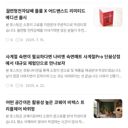
전자담배와 함께 하는 월간 글로 라이프 큐레이션 글로 픽에서 다루는 이달의 주제
바로 피할수 없는 여름을 이겨낼 수 있는 6가지 피서 법을 제안하고 있습니다. 찜통
궐련형전자담배 플룸 X 어드밴스드 리미티드
같은 여름에도 일상은 계속되니까 쿨한순간 글로와 함께 하는 피서를 보낼 수 있는
에디션 출시
방법을 보다 구체적으로 제시하는 내용입니다. 가장 먼저 제안..
글 내용
본 포스팅은 소정의 고료를 지원받아 주관적으로 작성되었
습니다. 궐련형 전자담배를 이야기하면 많은 분들이 추천
하는 제품 바로 플룸 X 어드밴스드입니다. 메비오스 담배
작성시간
0
0
2025. 7. 15.
제조사인 JTI에서 선보이는 제품으로 손안에 쏙 들어오는
만족스러운 그립감과 플룸만이 가지고 있는 고유 기술 덕
분에 특별한 경험을 할 수 있어 많은 분들이 사용 중인 제품
사계절 숙면이 필요하다면 나비엔 숙면매트 사계절Pro 단꿈상점
이기도 합니다. 이번에 출시된 플룸 X 어드밴스드 오라이
에서 대규모 체험단으로 만나보자
트 레드 리미티드 에디션은 기존의 블랙을 포함한 기본 색
글 내용
상 4종과는 차별화된 매력을 지닌 제품입니다. 기존 플룸
본 포스트는 경동나비엔을 통해 소정의 원고료 및 제품을 제공받아 작성되었습니다.
이 가진 미니멀한 사이즈와 기능은 그대로 유지하면서, 트
날이 점점 더워지면서 잠자리에 드는 것도 어려워지는 것 같습니다. 더워서 선풍기를
렌디하면서도 유니크한 레드 컬러로 특별함을 더해, 나를
틀어 놓으면 어느 순간 추워서 잠에서 깨고, 그냥 잠들자니 더워서 선잠을 자는 상황
작성시간
0
0
2025. 6. 22.
더욱 돋보이게 해주는 특별한 아이템으로 탈바꿈한 모습이
이 발생하니 말이죠. AI기술도 좋아졌는데 숙면을 취할 수 있도록 알아서 온도 조절
랄까요? 플룸 X 어드밴스드 리미티드 에디션 ..
을 해주는 매트가 있으면 참 좋겠다 싶었는데 나비엔에서 숙면매트 사계절 Air와 Pr
o를 출시해 이를 쉽게 해결할 수 있을 것 같습니다. 나비엔 숙면매트 사계절 Pro는
어떤 공간이든 활용성 높은 코웨이 비렉스 트
계절에 상관없이 사계절 맞춤온도를 설정해 최적의 수면 환경을 만들어 주는 제품입
리플체어 바퀴형
니다. 열이 쌓이지 않도록 물 순환을 통해 기분 좋은 쾌적함을 전달해 주는데요, 수면
글 내용
단계에 따라 최적의 온도를 맞춰주는 AI숙면 솔루..
본 포스팅은 코웨이로부터 소정의 원고료를 받아 작성되었
습니다. 평소 서재에서 앉아서 작업하는 시간이 많아 자세
가 굳어져 중간중간 스트레칭을 하거나 편안한 소파로 자