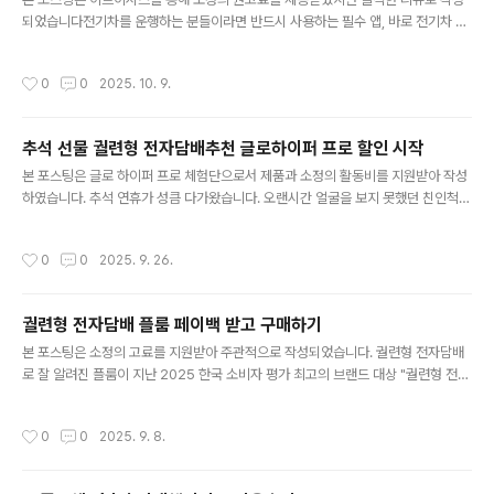
0% 경품을 받을 수 있는 방식으로 누구나 참여할 수 있는
되었습니다전기차를 운행하는 분들이라면 반드시 사용하는 필수 앱, 바로 전기차 충
데요, 참여 방법이 어렵지 않고, 풍성한 스페셜 경품까지 준
전 앱입니다. 언제 어디서나 가까운 충전소 위치를 확인하고 충전을 진행하기 위해
비되어 있어 플룸을 아직 사용하지 않은 친구를 초대해 함
꼭 필요한 앱이죠. 그중에서도 많은 이용자들에게 사랑받는 대표적인 전기차 충전 앱
께 혜택을 볼 수 있어 동기부여도 확실하다고 할까요? 대규
작성시간
0
0
2025. 10. 9.
이 바로 이브이시스입니다. 사용 편의성은 물론, 다양한 제휴 할인과 혜택까지 제공
모로 시작된 플룸 1주년 이벤트 일정, 참여방법, 경품, 주의
되어 더욱 인기가 높습니다. 지난 9월 29일, 이브이시스는 대대적인 앱 업데이트를
사항까지 모두 정리해 보았..
통해 사용자 중심의 새로운 UI를 선보였습니다. 앱에 접속하자마자 차량의 충전 현황
추석 선물 궐련형 전자담배추천 글로하이퍼 프로 할인 시작
을 실시간으로 확인할 수 있도록 첫 화면 구성을 변경해, 보다 직관적이고 편리한 사
글 내용
용 경험을 제공합니다.이번 업데이트에서는 UI 개편뿐 아니라, 이브..
본 포스팅은 글로 하이퍼 프로 체험단으로서 제품과 소정의 활동비를 지원받아 작성
하였습니다. 추석 연휴가 성큼 다가왔습니다. 오랜시간 얼굴을 보지 못했던 친인척을
비롯해 고마웠던 지인들과 시간을 함께 보내기에 이보다 더 좋을 수 없는 시기이기도
한데요, 추석 선물로 고마운 분들께 궐련형 전자담배를 준비하려는 분들이라면 반가
작성시간
0
0
2025. 9. 26.
워할 글로 하이퍼 프로 특별 할인이 시작소식이 전해져 소개해 드리려 합니다. 궐련
형 전자담배추천 글로 하이퍼 10월 프로모션은 추석 연휴 동안 쿠팡과 카카오톡 스
토어 그리고 공식몰과 편의점이 연계된 형태로 총 3가지 플랫폼을 통해 진행되며 본
궐련형 전자담배 플룸 페이백 받고 구매하기
인이 주로 사용하는 플랫폼을 선택하거나, 혜택을 비교하고 마음에 드는 곳을 골라
글 내용
활용할 수 있습니다.쿠팡에서 진행되는 글로 하이퍼 프로 할인 이벤트는..
본 포스팅은 소정의 고료를 지원받아 주관적으로 작성되었습니다. 궐련형 전자담배
로 잘 알려진 플룸이 지난 2025 한국 소비자 평가 최고의 브랜드 대상 "궐련형 전자
담배"부문을 수상했습니다. 사용자의 마음을 사로잡는 미니멀한 디자인과 최대한의
만족감을 제공하는 만큼 당연한 결과가 아닐까 싶은데요, 아직 사용 전인 분들이라면
작성시간
0
0
2025. 9. 8.
현재 진행 중인 페이백 프로모션을 적극 활용해 보는 걸 추천드립니다. 9월 플룸 페
이백 이벤트는 9월 구매분에 한해 구매 후 2주간 사용해 보고 불만족스럽거나 문제
가 발생하면 구매 금액을 페이백 받을 수 있는 이벤트입니다. 해당 페이백은 편의점