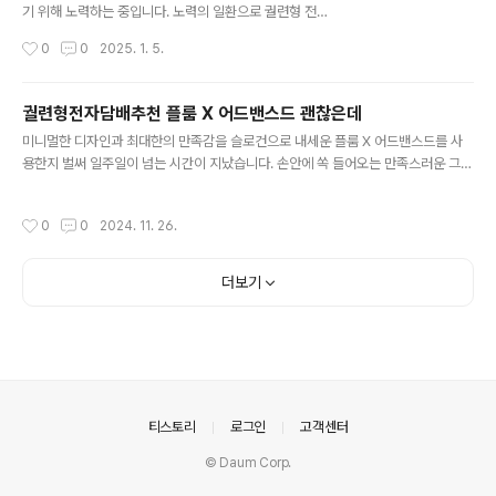
하는 업체들의 경우 기업의 아이덴티를 표현하기 보다 만
기 위해 노력하는 중입니다. 노력의 일환으로 궐련형 전자
들어진 템플릿에 정보를 끼워 맞추는 형태로 진행되는데
담배 추천으로 잘 알려진 글로 하이퍼 프로를 선택하고 사
작성시간
0
0
2025. 1. 5.
요, 희명웹은 분야별 전문가들의 협업을 통해 진행되는 만
용하기 시작했는데요, 냄새라던가 재, 연기를 크게 신경 쓰
큼 전문성과 퀄리티를 자랑합니다. 희명웹은 기업 홈페이
지 않아도 되니 회사 사람들과 같은 공간에 있을 때에도 신
지..
경 쓰이지 않아 선택하길 잘했다는 생각이 들 정도입니
궐련형전자담배추천 플룸 X 어드밴스드 괜찮은데
다. * 글로는 담배를 태우지 않고 가열합니다. 사용 시 에어
글 내용
미니멀한 디자인과 최대한의 만족감을 슬로건으로 내세운 플룸 X 어드밴스드를 사
로졸(증기)이 발생하며, 태우는 일반 연초 담배에 비해 냄
용한지 벌써 일주일이 넘는 시간이 지났습니다. 손안에 쏙 들어오는 만족스러운 그립
새가 적고 재가 없습니다. 본 제품은 무해하지 않으며, 종독
감과 플룸만이 가지고 있는 고유 기술 덕분에 특별한 경험을 할 수 있어 무척이나 만
성이 있는 니코틴을 포함하고 있습니다. 만 19세 이상만 이
족스러웠습니다. 궐련형전자담배추천 플룸 X 어드밴스드는 심플하고 컴팩트한 디
용 가능합니다.궐련형 전자담배 추천 글로 하이퍼 프로는
작성시간
0
0
2024. 11. 26.
자인으로 언뜻 보면 전자담배가 아닌 듯한 느낌을 주고 있습니다. 사용자의 취향에
트렌디한 디자인을 바탕으로 사용자를 위한 편의성까지 모
따라 커스텀이 가능한 점도 특징인데요, 세련되면서도 트랜디한 디자인으로 구성되
두 갖추고 있습니다. 푸른 뱀의 해..
어 있어 디바이스 자체만으로도 충분합니다. 플룸 X 어드밴스드는 완전히 충전된 배
더보기
터리 기준으로 최대 3회 연속 사용이 가능하고, 총 20개 스틱을 사용할 수 있습니다.
출근 전 완충을 한 상태라면 집에 돌아오는 시간까지 배터리 염려 없이 ..
의안내
티스토리
로그인
고객센터
© Daum Corp.