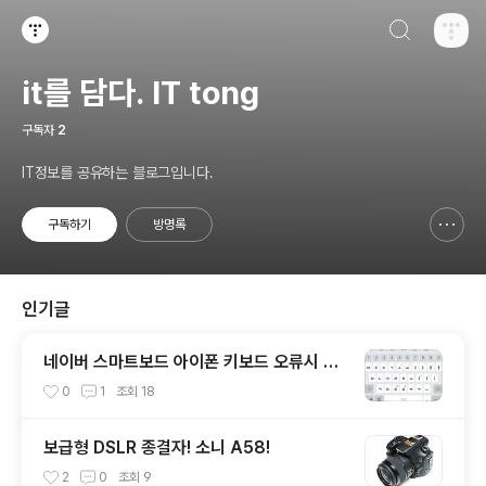
검색하기
티스토리
it를 담다. IT tong
구독자
2
IT정보를 공유하는 블로그입니다.
구독하기
방명록
신고하기 레이어
열기
인기글
네이버 스마트보드 아이폰 키보드 오류시 해
결방법!
0
1
조회
18
보급형 DSLR 종결자! 소니 A58!
2
0
조회
9