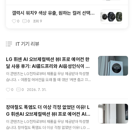
갤럭시 워치9 색상 유출, 원하는 컬러 선택하
면 스트랩도 함께 정해진다?
0
0
조회
9
IT 기기 리뷰
분류 전체보기
주요 글 목록
LG 휘센 AI 오브제컬렉션 뷰I 프로 에어컨 한
달 사용 후기: AI콜드프리와 AI음성인식이 가
글 내용
져온 변화
이 콘텐츠는 LG전자로부터 제품을 무상 제공받아 작성했
습니다. • 여름철 에어컨을 오래 틀 때 겪던 '켜면 춥고 끄
면 끈적거리는 과냉방과 꿉꿉함의 악순환'을 실사용자 입
작성시간
0
0
2026. 7. 31.
장에서 완벽하게 해결해 줍니다. • 보송한 AI콜드프리를
통해 설정 온도는 편안하게 유지하면서 공기 속 숨은 습기
만 독립 제어해 찬 바람 없이 온종일 가볍고 산뜻합니다. •
장마철도 폭염도 더 이상 걱정 없었던 이유! L
말뜻과 의도를 파악하는 'AI음성인식'부터 열대야 숙면을
G 휘센AI 오브제컬렉션 뷰I 프로 에어컨 AI콜
돕는 'AI수면', 나만의 개성을 뽐낼 수 있는 ‘뷰케이스 커스
글 내용
드프리 실사용 후기
텀’과 혁신적인 ‘클린뷰 구조’ 기능으로 위생 걱정 없어 다
이 콘텐츠는 LG전자로부터 제품을 무상 제공받아 작성했
양한 가정에 추천 드리고 싶습니다. 폭염과 장시간 냉방 속,
습니다. 장마철도 폭염도 더 이상 걱정 없었던 이유! LG 휘
강한 냉기보다 '편안한 공기'가 중요해진 이유올 여름은 예
센AI 오브제컬렉션 뷰I 프로 에어컨 AI콜드프리 실사용 후