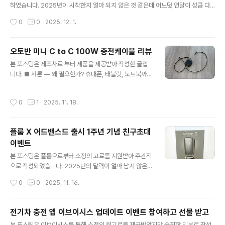
게 실내 공기를 관리하고 싶으신 분들께 추천합니다 시원
하였습니다. 2025년이 시작한지 얼마 되지 않은 것 같은데 어느덧 연말이 성큼 다
함 뒤에 찾아오는 눅눅함과 추위, 기존 에어컨의 아쉬웠던
가왔습니다. 고개를 돌려 보면 곳곳에 크리스마스와 연말 분위기가 더해지는 게 느껴
작성시간
0
0
2025. 12. 1.
순간들 여름철이면 에어컨은 하루 종일 켜두는 필수 가전
질 정도입니다. 더해지는 연말 분위기에 빠져들다 보면 올해 참 열심히 달려왔다는
이지만, 오래 사용할수록 아..
생각이 절로 들 정도인데요, 행복한 연말 분위기를 더욱 즐겁게 만들어 주고 싶은 분
들 위해 글로픽 12월호 매거진을 확인해 보시는 걸 추천드립니다. 궐련형 전자담배
오토반 미니 C to C 100W 충전케이블 리뷰
추천 글로에서 발행한 12월 글로픽 콘텐츠는 “메리 크리스마스! 글로와 함께하는 연
글 내용
본 포스팅은 제조사로 부터 제품을 제공받아 작성한 글입
말 플레이리스트”를 주제로 카페에서 조용히 음악을 들으며 휴식을 즐길 때, 집에서
니다. ■ 서론 — 왜 필요한가? 휴대폰, 태블릿, 노트북까지
올해 마무리를 정리할 때 등 연말 감성 200% 충전되는 음악..
모두 USB-C 타입으로 통합되면서 충전케이블 하나가 커
버해야 하는 범위가 점점 넓어지고 있습니다. 특히 요즘처
작성시간
0
1
2025. 11. 18.
럼 고속 충전이 필수인 환경에서는 단순히 충전만 가능한
케이블보다 100W까지 지원하는 C타입고속케이블이 훨
씬 더 안정적이고 실용적입니다. 또한 책상 위나 차량 내부
플룸 X 어드밴스드 출시 1주년 기념 친구초대
에서 케이블이 길게 늘어져 있는 모습은 보기에도 지저분
이벤트
하고, 사용하지 않을 때마다 정리하는 것도 번거롭습니다.
글 내용
이러한 문제를 해결하기 위해 등장한 제품이 바로 오토반
본 포스팅은 플룸으로부터 소정의 고료를 지원받아 주관적
미니 C to C 고속충전 릴 케이블입니다. 이 제품은 내장 자
으로 작성되었습니다. 2025년의 달력이 얼마 남지 않은 1
석으로 깔끔하게 보관할 수 있고, 6단계 길이조절이 가능
1월.플룸 출시 1주년을 맞이해 대규모 감사 이벤트가 시작
작성시간
0
0
2025. 11. 16.
한 1M 릴 구조, C-TYPE 단자..
되었습니다. 이미 궐련형 전자담배 플룸X 어드밴스드를 사
용하고 있는 분들부터 구매를 고민하던 분들 모두 혜택을
볼 수 있는 이벤트인데요, 이번만큼은 절대 놓쳐서는 안 될
전기차 충전 앱 이브이시스 업데이트 이벤트 참여하고 선물 받고
혜택이 가득합니다. 특히 기존회원과 신규회원 모두가 10
글 내용
본 포스팅은 이브이시스를 통해 소정의 원고료를 제공받았지만 솔직한 리뷰로 작성