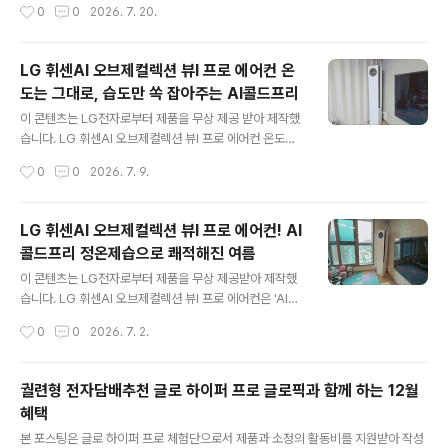
작성시간
0
0
2026. 7. 20.
년보다 장마가 늦게 오면서 유난히 여름이 길게 느껴지는
기 여름이 시작되면 가장 먼저 떠오르는 가전이 바로 에어
것 같습니다...
컨입니다. 하지만 최근 몇 년 동안은 단순히 기온이 높은 것
보다 장마가 길어지고 습도가 높아지면서 여름을 보내는
LG 휘센AI 오브제컬렉션 뷰I 프로 에어컨 온
방식 자체가 많이 달라졌다는 것을 느끼고 있습니다. 신제
도는 그대로, 습도만 쏙 잡아주는 AI콜드프리
품 LG 휘센AI 에어컨의 AI콜드프리는 사용자가 설정한 온
글 내용
도,습도,기류까지 조절하여 쾌적한 환경을 유지해주는 기
이 콘텐츠는 LG전자로부터 제품을 무상 제공 받아 제작했
능입니다. 쾌적한 환경을 유지가 가능하여 어린 자녀가 있
습니다. LG 휘센AI 오브제컬렉션 뷰I 프로 에어컨 온도는
는 가정, 냉방병으로 고생하시는 분들 및 다양한 가정에 추
그대로, 습도만 쏙 잡아주는 AI콜드프리 여름철 에어컨을
작성시간
0
0
2026. 7. 9.
천드리고 싶습니다. 아열대 기후로 변한 대한민국 여름, 단
오래 켜두면 묘하게 눅눅하고, 그렇다고 온도를 낮추거나
순 냉방만으론 부족한 이유 올해처..
제습을 켜면 금세 추워져 껐다 켰다를 반복했던 분들에게
완벽한 해답이 되어줍니다. LG 휘센AI 오브제컬렉션 뷰I
LG 휘센AI 오브제컬렉션 뷰I 프로 에어컨! AI
프로의 핵심인 'AI콜드프리'는 국내최초 2in1 에어컨의 온
콜드프리 정온제습으로 쾌적해진 여름
도와 습도를 동시에 각각 설정하고 유지할 수 있는 혁신적
글 내용
인 기술입니다. 운동 후나 샤워 직후에 에어컨 직바람으로
이 콘텐츠는 LG전자로부터 제품을 무상 제공받아 제작했
몸이 굳는 느낌 없이 피부는 보송하고 공기는 산뜻하게 유
습니다. LG 휘센AI 오브제컬렉션 뷰I 프로 에어컨은 'AI콜
지해 주어 냉방병 예방에도 도움을 줍니다. 단순히 강력한
드프리’ 기능을 탑재하여 '정온제습' 기술로 실내 온도를 떨
작성시간
0
0
2026. 7. 2.
냉방을 넘어 일상생활 공간을 가장 편안한 온·습도로 맞추
어뜨리지 않고 습기만 쏙 잡아주어 장마철에도 춥지 않고
어 주는 똑똑한 AI 솔루션..
보송한 환경을 유지해 줍니다. 전면의 6.8인치 대형 '블랙
서클 디스플레이'를 통해 현재 온도와 실시간 습도, 제습량
궐련형 전자담배추천 글로 하이퍼 프로 글로픽과 함께 하는 12월
까지 직관적으로 모니터링할 수 있어 더욱 안심됩니다. 장
혜택
시간 냉방 시 으슬으슬함을 느끼시는 분, 에어컨 필터 및 내
글 내용
부 청소가 고민이신 분, 그리고 전기요금 걱정 없이 똑똑하
본 포스팅은 글로 하이퍼 프로 체험단으로서 제품과 소정의 활동비를 지원받아 작성