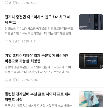
작성시간
0
0
2025. 5. 23.
리를 이동해 작업을 이어가는 경우가 종종 있습니다. 작업
을 이어하는 건 크게 문제가 없지만, 집중력이 떨어져 다시
몰입하기가 쉽지 않았는데요, 비슷한 고민을 하는 분들도
전기차 충전앱 이브이시스 친구초대 하고 혜
많으실 거라 생각됩니다. 최근 이런 고민을 한 번에 해결해
택 받고
줄 수 있는 멀티 체어 코웨이 비렉스 트리플체어 바퀴형이
글 내용
출시되었다고 하는데요, 어떤 기능과 특징을 가지고 있는
본 포스팅은 이브이시스를 통해 소정의 원고료를 제공받았
지 소개해 볼까 합니다. 몰입도 높은 작업과 편안함이라는
지만 솔직한 리뷰로 작성되었습니다 최근 전기차를 운행
고민을 해결해줄 코웨이 비렉스 트리플체어 바퀴형은 코웨
하는 분들이 점점 늘어나는 것 같습니다. 그만큼 전치가의
작성시간
0
0
2025. 3. 3.
이 BEREX 트리플체어 신규 라인업으로 업무와 리클라이
매력에 빠진 분들이 늘어나고 있다는 걸 보여주고 있는 부
너 그리고 안마의자 3가지 강점이 접목..
분이기도 합니다. 전기차 하면 충전소를 빼놓을 수 없는데
요, 이브이시스 전기차 충전앱을 이용하면 보다 쉽고 빠르
기업 홈페이지제작 업체 구분없이 합리적인
게 충전소를 찾을 수 있어 소개해드리려 합니다. 가까운 일
비용으로 가능한 희명웹
상, 새로운 충전의 시작 슬로건을 앞세운 이브이시스 앱을
글 내용
사용하면 현재 위치에서 근처에 있는 전기차 충전소를 빠
일상의 많은 부분들이 디지털로 전환되고 있습니다. 소비
르게 확인을 비롯해 다양한 서비스를 받을 수 있습니다. 무
자들은 궁금하거나 필요한 게 있으면 스마트폰이나 PC를
엇 보다 전국 롯데마트에 이브이시스 충전기가 설치되어
통해 원하는 항목을 검색하고 답을 찾아가는데 익숙해지고
작성시간
0
0
2025. 2. 20.
있어 이용이 용이한데요, 멤버십에 가입하면 다양한 구독
있을 정도입니다. 기업 입장에서는 소비자의 움직임에 맞
서비스도 제공받을 수 있어 많은 분들이 이용..
춰 기업과 보유하고 있는 가치를 디지털에 담아내는 기업
홈페이지제작이 무엇보다 중요해진 만큼 합리작업 비용으
궐련형 전자담배 추천 글로 하이퍼 프로 새해
로 만족스러운 홈페이지 제작이 가능한 희명웹을 소개하려
이벤트 시작
합니다. 홈페이지 제작에 있어 기업 가치를 담아내는 작업
글 내용
은 상당한 전문성을 필요로 합니다. 저렴한 비용으로 제작
푸른 뱀의 해를 맞이하면서 주변을 더욱 신경 쓰고 배려하