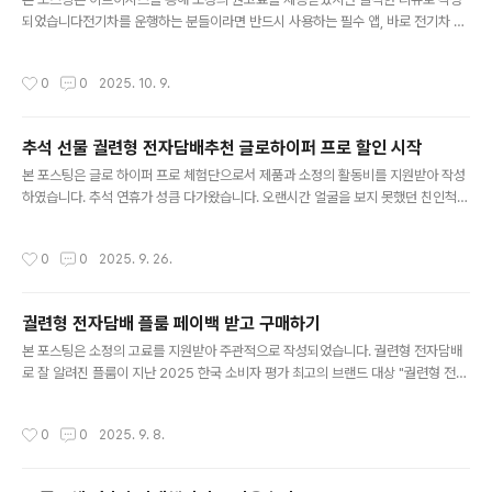
0% 경품을 받을 수 있는 방식으로 누구나 참여할 수 있는
되었습니다전기차를 운행하는 분들이라면 반드시 사용하는 필수 앱, 바로 전기차 충
데요, 참여 방법이 어렵지 않고, 풍성한 스페셜 경품까지 준
전 앱입니다. 언제 어디서나 가까운 충전소 위치를 확인하고 충전을 진행하기 위해
비되어 있어 플룸을 아직 사용하지 않은 친구를 초대해 함
꼭 필요한 앱이죠. 그중에서도 많은 이용자들에게 사랑받는 대표적인 전기차 충전 앱
께 혜택을 볼 수 있어 동기부여도 확실하다고 할까요? 대규
작성시간
0
0
2025. 10. 9.
이 바로 이브이시스입니다. 사용 편의성은 물론, 다양한 제휴 할인과 혜택까지 제공
모로 시작된 플룸 1주년 이벤트 일정, 참여방법, 경품, 주의
되어 더욱 인기가 높습니다. 지난 9월 29일, 이브이시스는 대대적인 앱 업데이트를
사항까지 모두 정리해 보았..
통해 사용자 중심의 새로운 UI를 선보였습니다. 앱에 접속하자마자 차량의 충전 현황
추석 선물 궐련형 전자담배추천 글로하이퍼 프로 할인 시작
을 실시간으로 확인할 수 있도록 첫 화면 구성을 변경해, 보다 직관적이고 편리한 사
글 내용
용 경험을 제공합니다.이번 업데이트에서는 UI 개편뿐 아니라, 이브..
본 포스팅은 글로 하이퍼 프로 체험단으로서 제품과 소정의 활동비를 지원받아 작성
하였습니다. 추석 연휴가 성큼 다가왔습니다. 오랜시간 얼굴을 보지 못했던 친인척을
비롯해 고마웠던 지인들과 시간을 함께 보내기에 이보다 더 좋을 수 없는 시기이기도
한데요, 추석 선물로 고마운 분들께 궐련형 전자담배를 준비하려는 분들이라면 반가
작성시간
0
0
2025. 9. 26.
워할 글로 하이퍼 프로 특별 할인이 시작소식이 전해져 소개해 드리려 합니다. 궐련
형 전자담배추천 글로 하이퍼 10월 프로모션은 추석 연휴 동안 쿠팡과 카카오톡 스
토어 그리고 공식몰과 편의점이 연계된 형태로 총 3가지 플랫폼을 통해 진행되며 본
궐련형 전자담배 플룸 페이백 받고 구매하기
인이 주로 사용하는 플랫폼을 선택하거나, 혜택을 비교하고 마음에 드는 곳을 골라
글 내용
활용할 수 있습니다.쿠팡에서 진행되는 글로 하이퍼 프로 할인 이벤트는..
본 포스팅은 소정의 고료를 지원받아 주관적으로 작성되었습니다. 궐련형 전자담배
로 잘 알려진 플룸이 지난 2025 한국 소비자 평가 최고의 브랜드 대상 "궐련형 전자
담배"부문을 수상했습니다. 사용자의 마음을 사로잡는 미니멀한 디자인과 최대한의
만족감을 제공하는 만큼 당연한 결과가 아닐까 싶은데요, 아직 사용 전인 분들이라면
작성시간
0
0
2025. 9. 8.
현재 진행 중인 페이백 프로모션을 적극 활용해 보는 걸 추천드립니다. 9월 플룸 페
이백 이벤트는 9월 구매분에 한해 구매 후 2주간 사용해 보고 불만족스럽거나 문제
가 발생하면 구매 금액을 페이백 받을 수 있는 이벤트입니다. 해당 페이백은 편의점