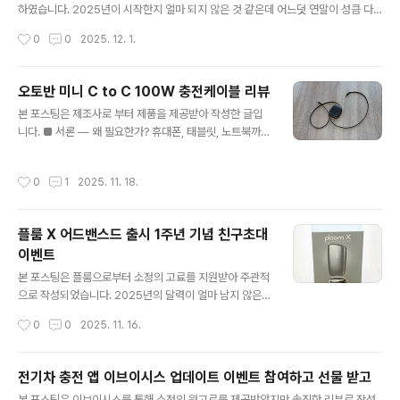
게 실내 공기를 관리하고 싶으신 분들께 추천합니다 시원
하였습니다. 2025년이 시작한지 얼마 되지 않은 것 같은데 어느덧 연말이 성큼 다
함 뒤에 찾아오는 눅눅함과 추위, 기존 에어컨의 아쉬웠던
가왔습니다. 고개를 돌려 보면 곳곳에 크리스마스와 연말 분위기가 더해지는 게 느껴
작성시간
0
0
2025. 12. 1.
순간들 여름철이면 에어컨은 하루 종일 켜두는 필수 가전
질 정도입니다. 더해지는 연말 분위기에 빠져들다 보면 올해 참 열심히 달려왔다는
이지만, 오래 사용할수록 아..
생각이 절로 들 정도인데요, 행복한 연말 분위기를 더욱 즐겁게 만들어 주고 싶은 분
들 위해 글로픽 12월호 매거진을 확인해 보시는 걸 추천드립니다. 궐련형 전자담배
오토반 미니 C to C 100W 충전케이블 리뷰
추천 글로에서 발행한 12월 글로픽 콘텐츠는 “메리 크리스마스! 글로와 함께하는 연
글 내용
본 포스팅은 제조사로 부터 제품을 제공받아 작성한 글입
말 플레이리스트”를 주제로 카페에서 조용히 음악을 들으며 휴식을 즐길 때, 집에서
니다. ■ 서론 — 왜 필요한가? 휴대폰, 태블릿, 노트북까지
올해 마무리를 정리할 때 등 연말 감성 200% 충전되는 음악..
모두 USB-C 타입으로 통합되면서 충전케이블 하나가 커
버해야 하는 범위가 점점 넓어지고 있습니다. 특히 요즘처
작성시간
0
1
2025. 11. 18.
럼 고속 충전이 필수인 환경에서는 단순히 충전만 가능한
케이블보다 100W까지 지원하는 C타입고속케이블이 훨
씬 더 안정적이고 실용적입니다. 또한 책상 위나 차량 내부
플룸 X 어드밴스드 출시 1주년 기념 친구초대
에서 케이블이 길게 늘어져 있는 모습은 보기에도 지저분
이벤트
하고, 사용하지 않을 때마다 정리하는 것도 번거롭습니다.
글 내용
이러한 문제를 해결하기 위해 등장한 제품이 바로 오토반
본 포스팅은 플룸으로부터 소정의 고료를 지원받아 주관적
미니 C to C 고속충전 릴 케이블입니다. 이 제품은 내장 자
으로 작성되었습니다. 2025년의 달력이 얼마 남지 않은 1
석으로 깔끔하게 보관할 수 있고, 6단계 길이조절이 가능
1월.플룸 출시 1주년을 맞이해 대규모 감사 이벤트가 시작
작성시간
0
0
2025. 11. 16.
한 1M 릴 구조, C-TYPE 단자..
되었습니다. 이미 궐련형 전자담배 플룸X 어드밴스드를 사
용하고 있는 분들부터 구매를 고민하던 분들 모두 혜택을
볼 수 있는 이벤트인데요, 이번만큼은 절대 놓쳐서는 안 될
전기차 충전 앱 이브이시스 업데이트 이벤트 참여하고 선물 받고
혜택이 가득합니다. 특히 기존회원과 신규회원 모두가 10
글 내용
본 포스팅은 이브이시스를 통해 소정의 원고료를 제공받았지만 솔직한 리뷰로 작성