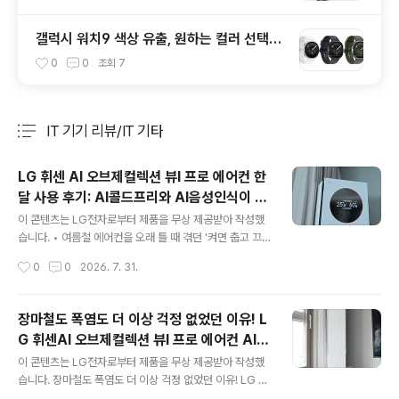
갤럭시 워치9 색상 유출, 원하는 컬러 선택하
면 스트랩도 함께 정해진다?
0
0
조회
7
IT 기기 리뷰/IT 기타
분류 전체보기
주요 글 목록
LG 휘센 AI 오브제컬렉션 뷰I 프로 에어컨 한
달 사용 후기: AI콜드프리와 AI음성인식이 가
글 내용
져온 변화
이 콘텐츠는 LG전자로부터 제품을 무상 제공받아 작성했
습니다. • 여름철 에어컨을 오래 틀 때 겪던 '켜면 춥고 끄
면 끈적거리는 과냉방과 꿉꿉함의 악순환'을 실사용자 입
작성시간
0
0
2026. 7. 31.
장에서 완벽하게 해결해 줍니다. • 보송한 AI콜드프리를
통해 설정 온도는 편안하게 유지하면서 공기 속 숨은 습기
만 독립 제어해 찬 바람 없이 온종일 가볍고 산뜻합니다. •
장마철도 폭염도 더 이상 걱정 없었던 이유! L
말뜻과 의도를 파악하는 'AI음성인식'부터 열대야 숙면을
G 휘센AI 오브제컬렉션 뷰I 프로 에어컨 AI콜
돕는 'AI수면', 나만의 개성을 뽐낼 수 있는 ‘뷰케이스 커스
글 내용
드프리 실사용 후기
텀’과 혁신적인 ‘클린뷰 구조’ 기능으로 위생 걱정 없어 다
이 콘텐츠는 LG전자로부터 제품을 무상 제공받아 작성했
양한 가정에 추천 드리고 싶습니다. 폭염과 장시간 냉방 속,
습니다. 장마철도 폭염도 더 이상 걱정 없었던 이유! LG 휘
강한 냉기보다 '편안한 공기'가 중요해진 이유올 여름은 예
센AI 오브제컬렉션 뷰I 프로 에어컨 AI콜드프리 실사용 후