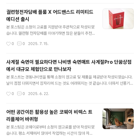
전자담배와 함께 하는 월간 글로 라이프 큐레이션 글로 픽에서 다루는 이달의 주제
바로 피할수 없는 여름을 이겨낼 수 있는 6가지 피서 법을 제안하고 있습니다. 찜통
궐련형전자담배 플룸 X 어드밴스드 리미티드
같은 여름에도 일상은 계속되니까 쿨한순간 글로와 함께 하는 피서를 보낼 수 있는
에디션 출시
방법을 보다 구체적으로 제시하는 내용입니다. 가장 먼저 제안..
글 내용
본 포스팅은 소정의 고료를 지원받아 주관적으로 작성되었
습니다. 궐련형 전자담배를 이야기하면 많은 분들이 추천
하는 제품 바로 플룸 X 어드밴스드입니다. 메비오스 담배
작성시간
0
0
2025. 7. 15.
제조사인 JTI에서 선보이는 제품으로 손안에 쏙 들어오는
만족스러운 그립감과 플룸만이 가지고 있는 고유 기술 덕
분에 특별한 경험을 할 수 있어 많은 분들이 사용 중인 제품
사계절 숙면이 필요하다면 나비엔 숙면매트 사계절Pro 단꿈상점
이기도 합니다. 이번에 출시된 플룸 X 어드밴스드 오라이
에서 대규모 체험단으로 만나보자
트 레드 리미티드 에디션은 기존의 블랙을 포함한 기본 색
글 내용
상 4종과는 차별화된 매력을 지닌 제품입니다. 기존 플룸
본 포스트는 경동나비엔을 통해 소정의 원고료 및 제품을 제공받아 작성되었습니다.
이 가진 미니멀한 사이즈와 기능은 그대로 유지하면서, 트
날이 점점 더워지면서 잠자리에 드는 것도 어려워지는 것 같습니다. 더워서 선풍기를
렌디하면서도 유니크한 레드 컬러로 특별함을 더해, 나를
틀어 놓으면 어느 순간 추워서 잠에서 깨고, 그냥 잠들자니 더워서 선잠을 자는 상황
작성시간
0
0
2025. 6. 22.
더욱 돋보이게 해주는 특별한 아이템으로 탈바꿈한 모습이
이 발생하니 말이죠. AI기술도 좋아졌는데 숙면을 취할 수 있도록 알아서 온도 조절
랄까요? 플룸 X 어드밴스드 리미티드 에디션 ..
을 해주는 매트가 있으면 참 좋겠다 싶었는데 나비엔에서 숙면매트 사계절 Air와 Pr
o를 출시해 이를 쉽게 해결할 수 있을 것 같습니다. 나비엔 숙면매트 사계절 Pro는
어떤 공간이든 활용성 높은 코웨이 비렉스 트
계절에 상관없이 사계절 맞춤온도를 설정해 최적의 수면 환경을 만들어 주는 제품입
리플체어 바퀴형
니다. 열이 쌓이지 않도록 물 순환을 통해 기분 좋은 쾌적함을 전달해 주는데요, 수면
글 내용
단계에 따라 최적의 온도를 맞춰주는 AI숙면 솔루..
본 포스팅은 코웨이로부터 소정의 원고료를 받아 작성되었
습니다. 평소 서재에서 앉아서 작업하는 시간이 많아 자세
가 굳어져 중간중간 스트레칭을 하거나 편안한 소파로 자