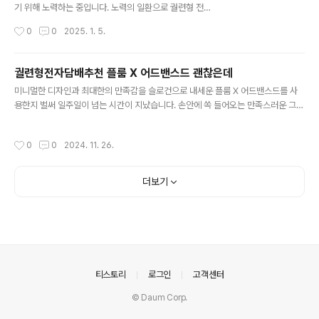
하는 업체들의 경우 기업의 아이덴티를 표현하기 보다 만
기 위해 노력하는 중입니다. 노력의 일환으로 궐련형 전자
들어진 템플릿에 정보를 끼워 맞추는 형태로 진행되는데
담배 추천으로 잘 알려진 글로 하이퍼 프로를 선택하고 사
작성시간
0
0
2025. 1. 5.
요, 희명웹은 분야별 전문가들의 협업을 통해 진행되는 만
용하기 시작했는데요, 냄새라던가 재, 연기를 크게 신경 쓰
큼 전문성과 퀄리티를 자랑합니다. 희명웹은 기업 홈페이
지 않아도 되니 회사 사람들과 같은 공간에 있을 때에도 신
지..
경 쓰이지 않아 선택하길 잘했다는 생각이 들 정도입니
궐련형전자담배추천 플룸 X 어드밴스드 괜찮은데
다. * 글로는 담배를 태우지 않고 가열합니다. 사용 시 에어
글 내용
미니멀한 디자인과 최대한의 만족감을 슬로건으로 내세운 플룸 X 어드밴스드를 사
로졸(증기)이 발생하며, 태우는 일반 연초 담배에 비해 냄
용한지 벌써 일주일이 넘는 시간이 지났습니다. 손안에 쏙 들어오는 만족스러운 그립
새가 적고 재가 없습니다. 본 제품은 무해하지 않으며, 종독
감과 플룸만이 가지고 있는 고유 기술 덕분에 특별한 경험을 할 수 있어 무척이나 만
성이 있는 니코틴을 포함하고 있습니다. 만 19세 이상만 이
족스러웠습니다. 궐련형전자담배추천 플룸 X 어드밴스드는 심플하고 컴팩트한 디
용 가능합니다.궐련형 전자담배 추천 글로 하이퍼 프로는
작성시간
0
0
2024. 11. 26.
자인으로 언뜻 보면 전자담배가 아닌 듯한 느낌을 주고 있습니다. 사용자의 취향에
트렌디한 디자인을 바탕으로 사용자를 위한 편의성까지 모
따라 커스텀이 가능한 점도 특징인데요, 세련되면서도 트랜디한 디자인으로 구성되
두 갖추고 있습니다. 푸른 뱀의 해..
어 있어 디바이스 자체만으로도 충분합니다. 플룸 X 어드밴스드는 완전히 충전된 배
더보기
터리 기준으로 최대 3회 연속 사용이 가능하고, 총 20개 스틱을 사용할 수 있습니다.
출근 전 완충을 한 상태라면 집에 돌아오는 시간까지 배터리 염려 없이 ..
의안내
티스토리
로그인
고객센터
© Daum Corp.