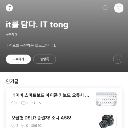
검색하기
티스토리
it를 담다. IT tong
구독자
2
IT정보를 공유하는 블로그입니다.
구독하기
방명록
신고하기 레이어
열기
인기글
네이버 스마트보드 아이폰 키보드 오류시 해
결방법!
0
1
조회
16
보급형 DSLR 종결자! 소니 A58!
2
0
조회
10