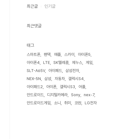
최근글
인기글
최근댓글
태그
스마트폰
팬택
애플
스카이
아이폰5
아이폰4
LTE
SK텔레콤
제누스
게임
SLT-A65V
아이패드
삼성전자
NEX-5N
삼성
자동차
갤럭시S4
아이패드2
아이폰
갤럭시S3
어플
안드로이드
디지털카메라
Sony
nex-7
안드로이드게임
소니
취미
코원
LG전자