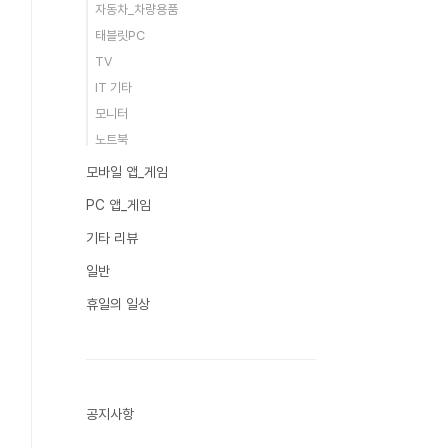
자동차_차량용품
태블릿PC
TV
IT 기타
모니터
노트북
모바일 앱_게임
PC 앱_게임
기타 리뷰
일반
휴일의 일상
공지사항