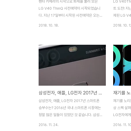
팬타 카메라의 시작으로 화제를 불러 모은
LG V40T
LG V40 ThinQ 사전예약이 시작되었습니
트 도전! 지
다. 지난 17일부터 시작된 사전예약은 오는
제된 LG V
23일까지 진행됩니다. 이미 스퀘어 체험존에
면에 두개의
2018. 10. 18.
2018. 10. 1
서 경험해 본 분들이라면 팬타카메라를 시작
가 탑재 일반
으로 다양한 기능적인 부분에 있어 업그레이
등 다양한 사
드 된 모습을 직접 경험하셨을텐데요, 출시전
구성되어 있
사전예약에 참여하면 풍성한 혜택이 주어진
받았을 정도입
다고 해서 확인해 보았습니다. 통신사 상관
5개의 카메
없이 사전예약에 참여 구매했다면 휴대폰 액
부터 시작해 
정 파손시 1년에 1회 무상수리가 가능합니다.
구글렌즈 등
또한 1년이내 1회 배터리 커버 무상 교체도
어서도 역대
가능해 시간이 지나도 새 폰 느낌 그대로 LG
들을 정도인
삼성전자, 애플, LG전자 2017년 스마트폰 승부수는?
V40 ThinQ 을 사용 할 수 있는 특별한 혜택
다고 해도 직
이 주어집니다. 스마트폰을 사용하는 분들이
없는 듯 합니
삼성전자, 애플, LG전자 2017년 스마트폰
재기를 노리는
라면 공감하시겠지만, 시간이 지남에 따라 케
SQUARE 
승부수는? 2016년 국내 스마트폰 시장에는
상 스펙 살펴
이스나 액정에 문..
정말 많은 일들이 있었던 것 같습니다. 삼성
LG전자에게
전자는 기존 갤럭시S6에 방진/방습 기능이
생각됩니다.
2016. 11. 24.
2016. 11. 10
탑재되고 카메라 기능이 대폭 강화된 갤럭시
화 이슈, L