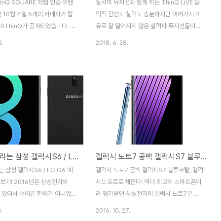
hinQ SQUARE 체험 인증 이벤
실력파 뮤지션과 함께 하는 ThinQ LiVE 음
난 10월 4일 5개의 카메라가 탑
악적 감성도 실력도 충분하지만 여러가지 이
40ThinQ가 공개되었습니다. 전
유로 잘 알려지지 않은 실력파 뮤지션들이
 카메라와 후면에 세개의 카메라
LG G7 로 촬영한 영상이 ThinQ LiVE를 통
2.
2018. 6. 28.
적인 사진은 물론 초광각, 망원
해 공개되었는데요, 뮤지션들의 실력도 뛰어
진 및 영상을 촬영할 수 있도록
나지만 영상 및 녹음 자체를 LG G7로 했다
어 많은 이들의 관심을 한 몸에
는 사실에 깜짝 놀랄 수 밖에 없었습니다. 실
니다. LG V40ThinQ 장점은
력파 뮤지션들의 음악을 들을 수 있는
라 외에도 원음에 가까운 사운드
ThinQ LiVE는 음악에 대한 열정과 뛰어난
붐박스 스피커, IP68방수방진,
실력을 가졌지만 잘 알려지지 않은 뮤지션들
등 편의 기능을 탑재한 부분에 있
을 소개하는 채널인데요, 뮤지션의 라이브 음
급 플래그십 모델이라는 이야길
악을 보고 듣을 수 있도록 구성되어 있습니
데요, 아무리 주변에서 좋다고 한
다. 현재 총 12팀의 뮤지션이 소개되어 있는
재기를 노리는 삼성 갤럭시S6 / LG G6 예상 스펙 살펴보기!
갤럭시 노트7 공백 갤럭시S7 블루코랄, 갤럭시C 프로로 채운다!
접 경험해 보는 것 만큼 좋은 것
데요, 모든 뮤지션들이 LG G7 씽큐의 고음
다. 덩달아 LG V40ThinQ
질 녹음과 카메라 영상으로 촬영을 했다고 합
 삼성 갤럭시S6 / LG G6 예
갤럭시 노트7 공백 갤럭시S7 블루코랄, 갤럭
체험 인증 이벤트에도 도전 행..
니다. ThinQ LiVE를 통해 소개된 뮤지션과
보기! 2016년은 삼성전자와
시C 프로로 채운다! 역대 최고의 스마트폰이
음악들..
 있어서 뼈아픈 한해가 아니었나
라 평가받던 삼성전자의 갤럭시 노트7은 출
 삼성전자는 갤럭시 노트7의 발
시와 함께 리콜사태 그리고 환불, 교환 등으
.
2016. 10. 27.
G전자는 G4에 이어 모듈을 탑재
로 역사속으로 사라지게 되었습니다. 삼성전