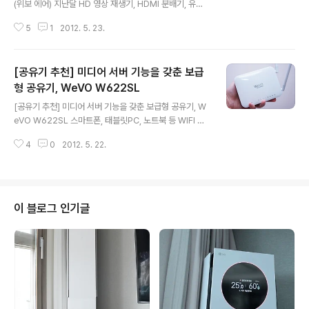
(위보 에어) 지난달 HD 영상 재생기, HDMI 분배기, 유무
선공유기를 전문적으로 생산하는 전문업체 (주)디지털존에
5
1
2012. 5. 23.
서 11n을 지원하는 초소형 USB 무선공유기 위보 에어(W
eVO AIR)를 출시했습니다. 위보 에어(WeVO AIR)는 10
0원짜리 동전보다 작은 크기의 무선공유기로 휴대성이 뛰
[공유기 추천] 미디어 서버 기능을 갖춘 보급
어나고 최신 무선기술은 11n(11b/g지원) 기술이 적용된
제품입니다. 위보 에어(WeVO AIR)의 구성품은 USB타입
형 공유기, WeVO W622SL
글 내용
의 본체와 퀵 가이드, 설치 CD로 구성되어 있습니다. 권장
[공유기 추천] 미디어 서버 기능을 갖춘 보급형 공유기, W
OS는 윈도우 XP(SP3), 비스타, 윈도우7이고, 최소 OS는
eVO W622SL 스마트폰, 태블릿PC, 노트북 등 WIFI 무
윈도우 XP(SP2)라고 합니다. 또한 XP는 32비트만 지원
선 인터넷을 즐길 수 있는 기기를 가지고 계시다면 꼭 필요
하고, 비스타와 윈도우7의 경우 32bit와 ..
4
0
2012. 5. 22.
한 제품이 유무선 공유기일겁니다. 저의 경우 모통신사에
서 제공하는 안테나가 하나달린 공유기를 얼마전까지 사용
하다가 벽도 제대로 투과하지 못하고, 신호가 잘 잡히지 않
아 이번에 공유기를 바꿨는데요. 이번에는 HD 영상 재생
기, HDMI 분배기, 유무선 공유기를 전문적으로 생산하는
이 블로그 인기글
토종기업 (주)디지털존에서 런칭한 네트워크 전문제품 브
랜드인 위보(WeVO)에서 출시한 W622SL를 소개해볼까
합니다. 위보(WeVO) W622SL 유무선 공유기는 eBuzz
(컨슈머채널) Benchmark에서 MVP를 수상할 정도로 이
미 성능테스트를 ..