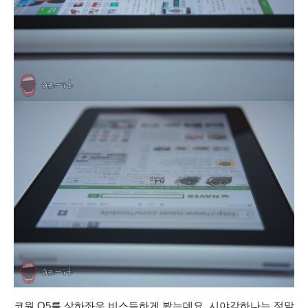
코원 Q5를 상하좌우 비스듬하게 봤는데요. 시야각하나는 정말