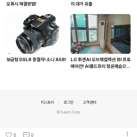
오류시 해결방법!
지 대거 유출
보급형 DSLR 종결자! 소니 A58!
LG 휘센AI 오브제컬렉션 뷰I 프로
에어컨! AI콜드프리 정온제습으로
쾌적해진 여름
의안내
티스토리
로그인
고객센터
© Daum Corp.
5
0