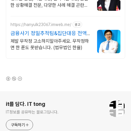
한 상황해결 전문, 다양한 사례 해결 곤란한
상황이 생기셨다면 헬프유를 방문해주세요.
어떤 상황이던 해결이 가능합니다.
https://hanyulk23067.imweb.me/
광고
금융사기 정밀추적팀&집단대응 전액
승소(3억7천) 사례보유
제발 무작정 고소하지말아주세요. 무작정하
면 한 푼도 못받습니다. (법무법인 한율)
(새창열림)
로그 정보
it를 담다. IT tong
IT정보를 공유하는 블로그입니다.
구독하기