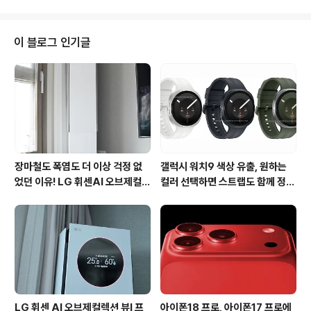
싱글모드와 대전모드를 모두 즐길수 있는 높은 퀼리티의
실시간전략 디펜스 게임이라고 할수있지만 이 게임의 매력
은 해보지않는 이상 설명이 부족할수도 있겠네요. 게임방
이 블로그 인기글
법은 자신만의 전략기술로 건물,유닛,자원,주문시전등을
통해 자신의 캐슬을 방어하고 상대의 캐슬을 파괴하면 이
기는 게임입니다 아이템모드,래더모드 3가지로 게임이 구
성되어있으며 싱글모드는 AI모드로, 아이템모드와 래더모
드는 온라인대전모드로 생각하면 됩니다. 우선 저는 게임
을 조금 집..
장마철도 폭염도 더 이상 걱정 없
갤럭시 워치9 색상 유출, 원하는
었던 이유! LG 휘센AI 오브제컬렉
컬러 선택하면 스트랩도 함께 정해
션 뷰I 프로 에어컨 AI콜드프리 실
진다?
사용 후기
LG 휘센 AI 오브제컬렉션 뷰I 프
아이폰18 프로, 아이폰17 프로에