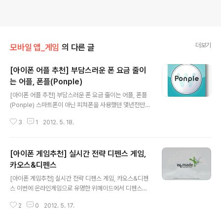
더보기
모바일 앱_게임
의 다른 글
[아이폰 어플 추천] 부담스러운 폰 요금 줄이
는 어플, 폰플(Ponple)
글 내용
[아이폰 어플 추천] 부담스러운 폰 요금 줄이는 어플, 폰플
(Ponple) 스마트폰이 아닌 피쳐폰을 사용했던 몇년전만
해도, 폰요금이 3만원이 넘으면 부담스러웠던 때가 있었습
3
1
2012. 5. 18.
니다. 하지만 최근 스마트폰을 구매하려면 작게는 3만원대
부터 비싸게는 10만원이 넘는 기본료와 기기할부금을 납
부해야하죠. 거기다 자칫 무료통화나 데이터용량을 초과해
[아이폰 게임추천] 실시간 전략 디펜스 게임,
사용하면 초과한만큼 추가요금을 납부 해야 하기 때문에
매달 납부하는 휴대폰 요금이 부담으로 다가오는 것 같습
카오스&디펜스
글 내용
니다. 저의 6개월간 사용요금을 보면, 매달 5~6만원의 폰
[아이폰 게임추천] 실시간 전략 디펜스 게임, 카오스&디펜
요금을 납부하고 있는 것을 알 수 있죠. 통신사에서 제공하
스 이번에 온라인게임으로 유명한 위메이드에서 디펜스게
는 결합상품이나 카드청구할인 등 서비스에 가입했는데도
임 카오스&디펜스이 출시되었습니다! 애플스토어에서 많
5만원대 이하로 휴대폰 요금을 줄일 수가 없었습니다. 거
2
0
2012. 5. 17.
은 유저분들의 사랑을 받고있네요. 자 그럼~ "카오스&디
기다 별도로 사용하고 있는 아이패드나 세컨폰..
펜스"를 소개해드리겠습니다. 이게임을 간단히 평가한다면