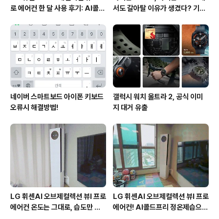
로 에어컨 한 달 사용 후기: AI콜드
서도 갈아탈 이유가 생겼다? 기대
프리와 AI음성인식이 가져온 변화
되는 3가지 변화
네이버 스마트보드 아이폰 키보드
갤럭시 워치 울트라 2, 공식 이미
오류시 해결방법!
지 대거 유출
LG 휘센AI 오브제컬렉션 뷰I 프로
LG 휘센AI 오브제컬렉션 뷰I 프로
에어컨 온도는 그대로, 습도만 쏙
에어컨! AI콜드프리 정온제습으로
잡아주는 AI콜드프리
쾌적해진 여름