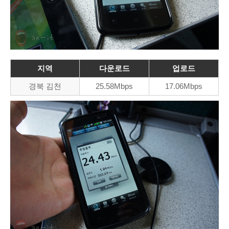
지역
다운로드
업로드
경북 김천
25.58Mbps
17.06Mbps