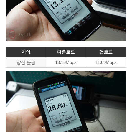
지역
다운로드
업로드
양산 물금
13.18Mbps
11.09Mbps