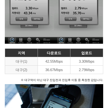
지역
다운로드
업로드
대구(1)
42.55Mbps
3.30Mbps
대구(2)
36.67Mbps
2.79Mbps
※ 대구역이 아닌 대구 진입전과 진입후 이동 중 측정한 값입니다.