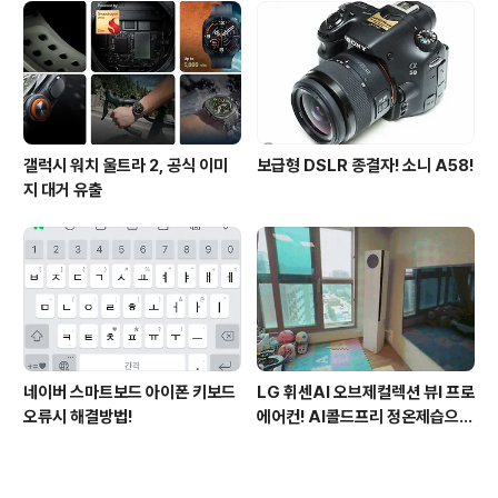
갤럭시 워치 울트라 2, 공식 이미
보급형 DSLR 종결자! 소니 A58!
지 대거 유출
네이버 스마트보드 아이폰 키보드
LG 휘센AI 오브제컬렉션 뷰I 프로
오류시 해결방법!
에어컨! AI콜드프리 정온제습으로
쾌적해진 여름