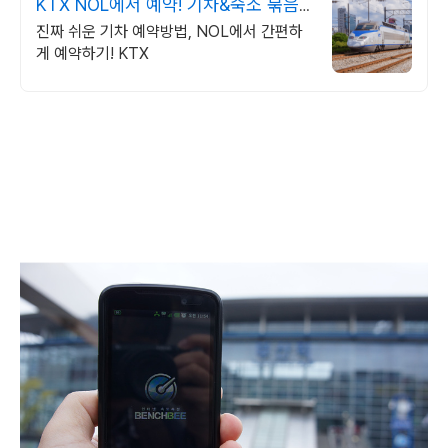
KTX NOL에서 예약! 기차&숙소 묶음
할인
진짜 쉬운 기차 예약방법, NOL에서 간편하
게 예약하기! KTX