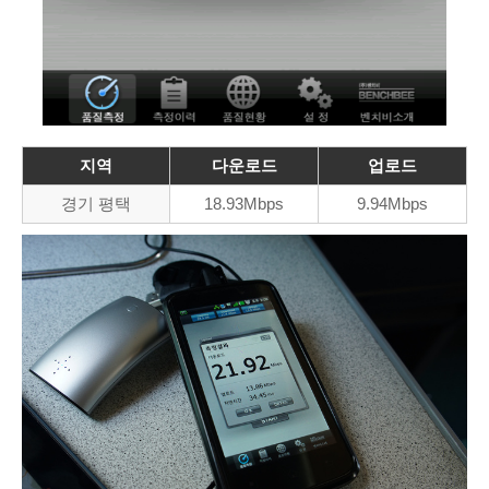
지역
다운로드
업로드
경기 평택
18.93Mbps
9.94Mbps