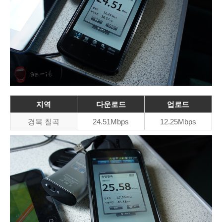
지역
다운로드
업로드
경북 칠곡
24.51Mbps
12.25Mbps