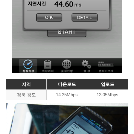
지역
다운로드
업로드
경북 청도
14.35Mbps
13.05Mbps