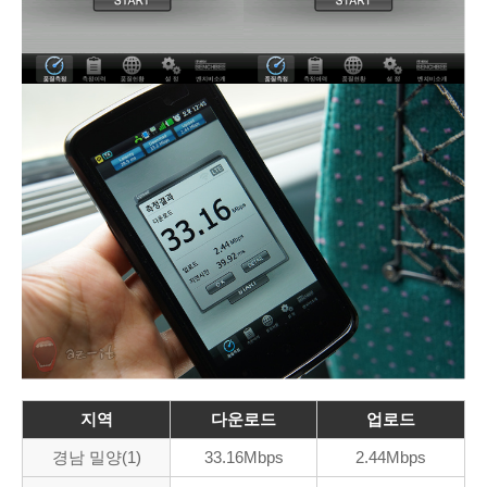
지역
다운로드
업로드
경남 밀양(1)
33.16Mbps
2.44Mbps