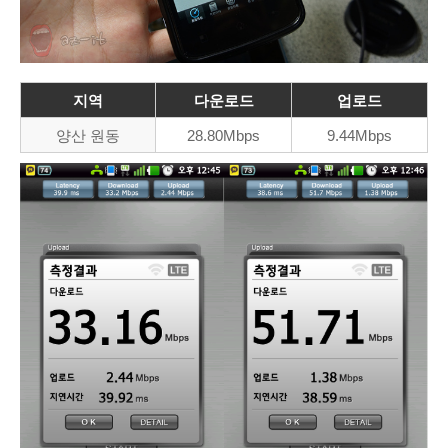
지역
다운로드
업로드
양산 원동
28.80Mbps
9.44Mbps