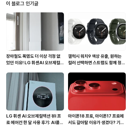
내에서 삼성의 엑시노스 AP를 탑재한 갤럭시S3와 함께
이 블로그 인기글
팬택의 퀄컴 스냅드래곤S4를 탑재한 베가레이서2와 경쟁
할 제품입니다. 옵티머스4X는 작년 초 세계최초 듀얼코어
스마트폰인 옵티머스2X의 후속제품으로 안드로이드 4.0
아이스크림샌드위치, 1.5GHz 테그라3 쿼드코어와 자연
색에 가까운 색재현율, 고해상도를 ..
장마철도 폭염도 더 이상 걱정 없
갤럭시 워치9 색상 유출, 원하는
었던 이유! LG 휘센AI 오브제컬렉
컬러 선택하면 스트랩도 함께 정해
션 뷰I 프로 에어컨 AI콜드프리 실
진다?
사용 후기
LG 휘센 AI 오브제컬렉션 뷰I 프
아이폰18 프로, 아이폰17 프로에
로 에어컨 한 달 사용 후기: AI콜드
서도 갈아탈 이유가 생겼다? 기대
프리와 AI음성인식이 가져온 변화
되는 3가지 변화