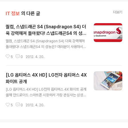
더보기
IT 정보
의 다른 글
퀄컴, 스냅드래곤 S4 (Snapdragon S4) 더
욱 강력해져 돌아왔다! 스냅드래곤S4 의 성능
글 내용
은?
퀄컴, 스냅드래곤 S4 (Snapdragon S4) 더욱 강력해져
돌아왔다! 스냅드래곤S4 의 성능은? 여러분이 사용하시는
스마트폰에 어떤 AP가 들어가는지 알고 계시나요? 현재
5
0
2012. 4. 20.
스마트폰에 들어가는 AP 시장은 퀄컴과 ARM 계열이 양
분하고 있는데요. 우리가 일반적으로 아는 삼성의 엑시노
스나 애플의 A4 또는 A5, A5X, TI사의 OMAP, nVidia
[LG 옵티머스 4X HD] LG전자 옵티머스 4X
의 테그라 등 대다수 업체들은 ARM 계열의 프로세서를 만
들고 있습니다. 반면 퀄컴은 스냅드래곤이라는 이름으로 S
화이트 공개
글 내용
1~S3까지 출시 했었는데요. 국내에서는 팬택 스카이와 L
[LG 옵티머스 4X HD] LG전자 옵티머스 4X 화이트 공개
G전자, 해외제조사로는 HTC나 소니 등 대다수 글로벌 기
올해 안드로이드 스마트폰 시장에서 가장 관심사는 삼성전
업들이 스냅드래곤을 채택해 제품을 출시했었습니다. 퀄컴
자의 갤럭시S3죠. 글로벌 시장에서 HTC와 모토로라, LG
은 얼마전 통신칩과 AP를 하나로 묶어 두께와 크기를 줄
5
0
2012. 4. 20.
전자를 비롯해 팬택, 소니등 많은 스마트폰 제조사들이 올
인, 새로운 프로세..
해 글로벌 전략폰을 줄줄이 발표 또는 출시를 앞두고 있습
니다. LG전자의 글로벌 전략폰은 2월 MWC에서 공개된
엔비디아의 테그라3가 탑재된 옵티머스4X HD인데요. 국