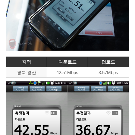
지역
다운로드
업로드
경북 경산
42.51Mbps
3.57Mbps