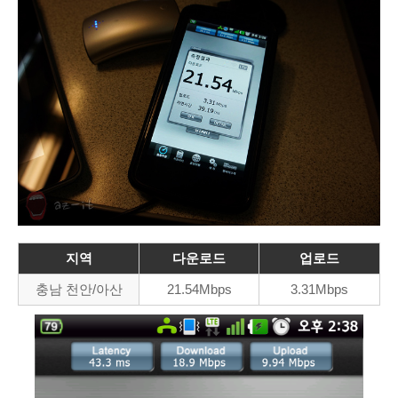
지역
다운로드
업로드
충남 천안/아산
21.54Mbps
3.31Mbps