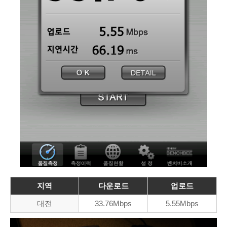
지역
다운로드
업로드
대전
33.76Mbps
5.55Mbps