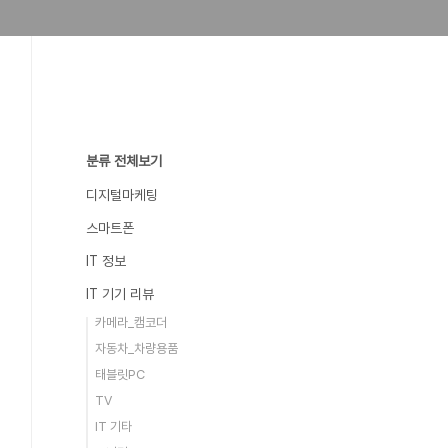
분류 전체보기
디지털마케팅
스마트폰
IT 정보
IT 기기 리뷰
카메라_캠코더
자동차_차량용품
태블릿PC
TV
IT 기타