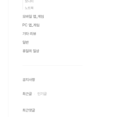
모니터
노트북
모바일 앱_게임
PC 앱_게임
기타 리뷰
일반
휴일의 일상
공지사항
최근글
인기글
최근댓글