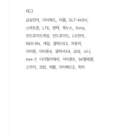
태그
삼성전자
아이패드
어플
SLT-A65V
스마트폰
LTE
팬택
제누스
Sony
안드로이드게임
안드로이드
LG전자
NEX-5N
게임
갤럭시S3
자동차
아이폰
아이폰4
갤럭시S4
삼성
소니
nex-7
디지털카메라
아이폰5
SK텔레콤
스카이
코원
애플
아이패드2
취미