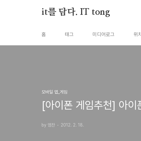
본문 바로가기
it를 담다. IT tong
홈
태그
미디어로그
위
모바일 앱_게임
[아이폰 게임추천] 아이폰
by 엠찬
2012. 2. 18.