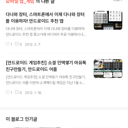
모바일 앱_게임
의 다른 글
다나와 장터, 스마트폰에서 이제 다나와 장터
를 이용하자! 안드로이드 추천 앱
글 내용
다나와 장터, 스마트폰에서 이제 다나와 장터를 이용하자!
안드로이드 추천 앱 중고거래 어디에서 주로 이용하시나
요? 가장 많이 이용하는 중고거래 사이트는 네이버 카페인
1
0
2012. 2. 7.
중고나라일겁니다. 저의 경우 중고나라에서 거래하다가 고
생한 경험이 있어서 다나와 장터를 많이 이용하는데요. 다
나와에서 이번에 스마트폰으로 물건을 등록해 확인이 가능
[안드로이드 게임추천] 소셜 인맥쌓기 아유톡
한 다나와 장터 애플리케이션을 출시했습니다. 다나와 장
터 앱은 안드로이드용이 먼저 출시했으며, 안드로이드용의
친구만들기, 안드로이드 어플
글 내용
경우 안드로이드 마켓과 T스토어에서 무료로 다운받아 설
[안드로이드 게임추천] 소셜 인맥쌓기 아유톡 친구만들기,
치 할 수 있습니다. 스마트폰용과 태블릿PC용이 따로 출시
안드로이드 어플 이번에 소개해드릴 게임은 지난 1월 6일
했기 때문에 갤럭시탭 및 태블릿 사용자는 태블릿PC 버전
티스토어를 통해 서비스를 시작한 3D 소셜게임 아유톡입
을 설치하시면 될것 같습니다. 계정은 다나와 웹페이지와
1
0
2012. 1. 18.
니다. 아유톡은 그동안 아이폰에서만 서비스를 했었는데
연동됩니다. 다나와 유저라면 누구나 로그인해 이용할 ..
요. 이제는 안드로이드폰 유저와 아이폰 유저가 아유톡을
통해 친구가 될 수 있습니다. 아유톡은 예쁘고 귀여운 3D
아바타를 최신 트렌드의 의상 아이템, 캐릭터의 아기자기
한 동작으로 꾸미고, 소셜 액션을 통해 인맥을 쌓고 점차 친
이 블로그 인기글
해져 상대방의 프로필 정보를 단계적으로 공개하면서, 커