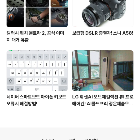
갤럭시 워치 울트라 2, 공식 이미
보급형 DSLR 종결자! 소니 A58!
지 대거 유출
네이버 스마트보드 아이폰 키보드
LG 휘센AI 오브제컬렉션 뷰I 프로
오류시 해결방법!
에어컨! AI콜드프리 정온제습으로
쾌적해진 여름
의안내