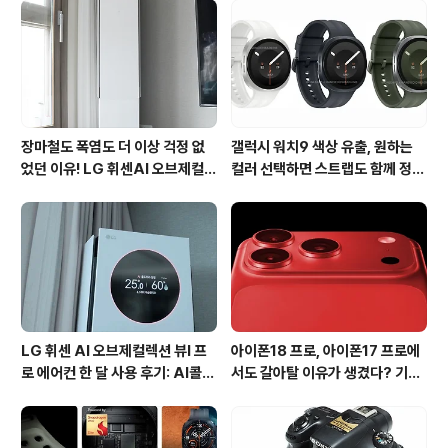
뮤니케이션을 할 수 있는 게임입니다. 아유톡은 티스토어
와 앱스토어에서 무료로 다운받아 설치할 수 있는데요. 용
량은 일반 스마트폰 게임에 비해 많은 안드로이드 기준 7
8.6MB입니다. 최초 실행시 신규/기존 사용자..
장마철도 폭염도 더 이상 걱정 없
갤럭시 워치9 색상 유출, 원하는
었던 이유! LG 휘센AI 오브제컬렉
컬러 선택하면 스트랩도 함께 정해
션 뷰I 프로 에어컨 AI콜드프리 실
진다?
사용 후기
LG 휘센 AI 오브제컬렉션 뷰I 프
아이폰18 프로, 아이폰17 프로에
로 에어컨 한 달 사용 후기: AI콜드
서도 갈아탈 이유가 생겼다? 기대
프리와 AI음성인식이 가져온 변화
되는 3가지 변화