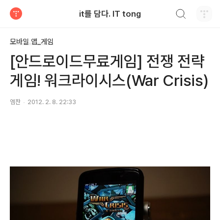
검색하기
it를 담다. IT tong
티스토리
모바일 앱_게임
[안드로이드무료게임] 전쟁 전략
게임! 워크라이시스(War Crisis)
엠찬
2012. 2. 8. 22:33