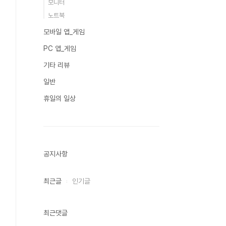
모니터
노트북
모바일 앱_게임
PC 앱_게임
기타 리뷰
일반
휴일의 일상
공지사항
최근글
인기글
최근댓글