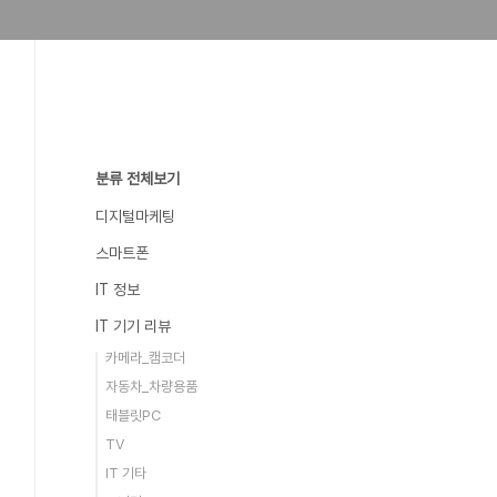
분류 전체보기
디지털마케팅
스마트폰
IT 정보
IT 기기 리뷰
카메라_캠코더
자동차_차량용품
태블릿PC
TV
IT 기타