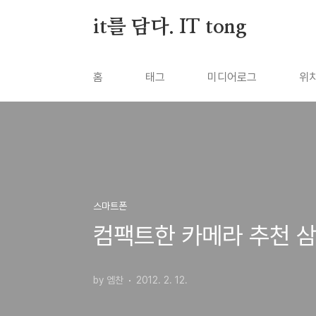
본문 바로가기
it를 담다. IT tong
홈
태그
미디어로그
위
스마트폰
컴팩트한 카메라 추천 삼각
by 엠찬
2012. 2. 12.