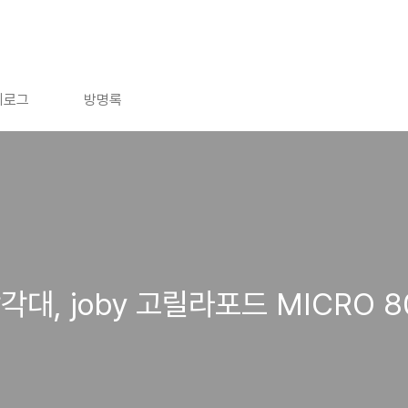
치로그
방명록
대, joby 고릴라포드 MICRO 8