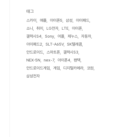
태그
스카이
애플
아이폰5
삼성
아이패드
소니
취미
LG전자
LTE
아이폰
갤럭시S4
Sony
어플
제누스
자동차
아이패드2
SLT-A65V
SK텔레콤
안드로이드
스마트폰
갤럭시S3
NEX-5N
nex-7
아이폰4
팬택
안드로이드게임
게임
디지털카메라
코원
삼성전자