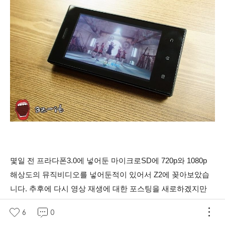
몇일 전 프라다폰3.0에 넣어둔 마이크로SD에 720p와
1080p
해상도의 뮤직비디오를 넣어둔적이 있어서 Z2에 꽂아보았습
니다. 추후에 다시 영상 재생에 대한 포스팅을 새로하겠지만
왠만한 확장자와 코덱은 모두 지원하는 것 같네요. (
단,
빨리재
6
0
생 기능은 1080p 이하의 해상도에서만 지원합니다.)