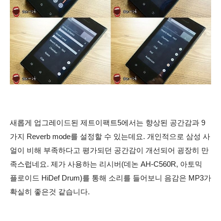
새롭게 업그레이드된 제트이팩트5에서는 향상된 공간감과 9
가지 Reverb mode를 설정할 수 있는데요. 개인적으로 삼성 사
얼이 비해 부족하다고 평가되던 공간감이 개선되어 굉장히 만
족스럽네요. 제가 사용하는 리시버
(데논 AH-C560R, 아토믹
플로이드 HiDef Drum
)를
통해 소리를 들어보니 음
감은 MP3가
확실히 좋은것 같습니다.