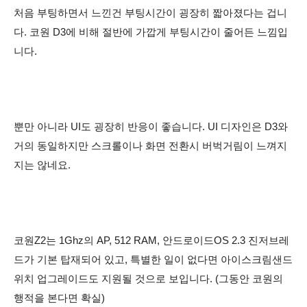
처음
부팅하면서 느낀건 부팅시간이 굉장히 짧아졌다는 겁니
다. 코원 D3에 비해 절반에 가깝게 부팅시간이 줄어든 느낌입
니다.
뿐만 아니라 UI도 굉장히 반응이 좋습니다. UI 디자인은 D3와
거의 동일하지만
스크롤이나 화면 전환시 버벅거림이 느껴지
지는
않네요.
코원Z2는 1Ghz의 AP, 512 RAM,
안드로이드OS 2.3 진저브레
드가 기본 탑재되어 있고, 특별한 일이 없다면 아이스크림샌드
위치 업그레이드도 지원될 것으로 보입니다. (그동안 코원의
행적을 본다면
확실
)