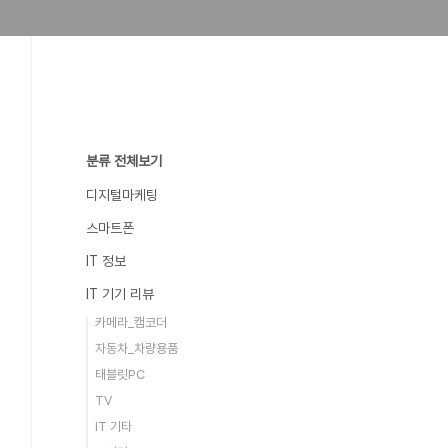
분류 전체보기
디지털마케팅
스마트폰
IT 정보
IT 기기 리뷰
카메라_캠코더
자동차_차량용품
태블릿PC
TV
IT 기타