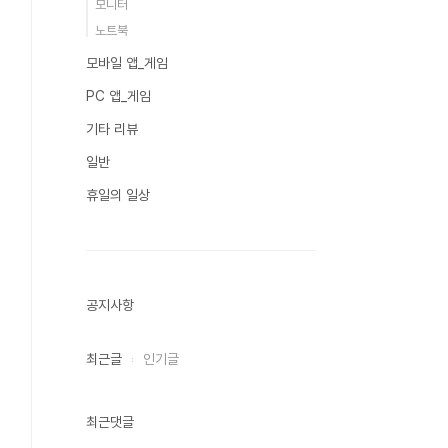
모니터
노트북
모바일 앱_게임
PC 앱_게임
기타 리뷰
일반
휴일의 일상
공지사항
최근글
인기글
최근댓글