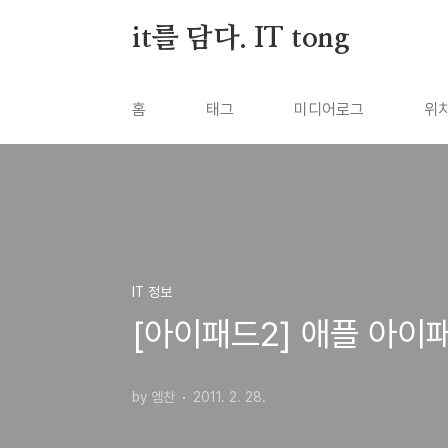
본문 바로가기
it를 담다. IT tong
홈
태그
미디어로그
위
IT 정보
[아이패드2] 애플 아이
by 엠찬
2011. 2. 28.