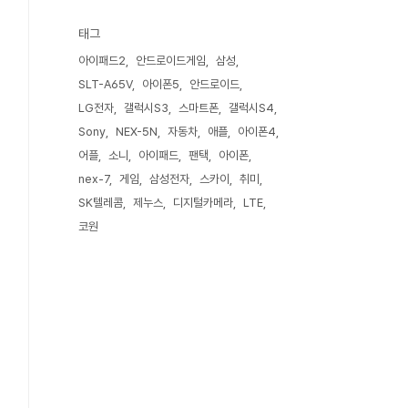
태그
아이패드2
안드로이드게임
삼성
SLT-A65V
아이폰5
안드로이드
LG전자
갤럭시S3
스마트폰
갤럭시S4
Sony
NEX-5N
자동차
애플
아이폰4
어플
소니
아이패드
팬택
아이폰
nex-7
게임
삼성전자
스카이
취미
SK텔레콤
제누스
디지털카메라
LTE
코원