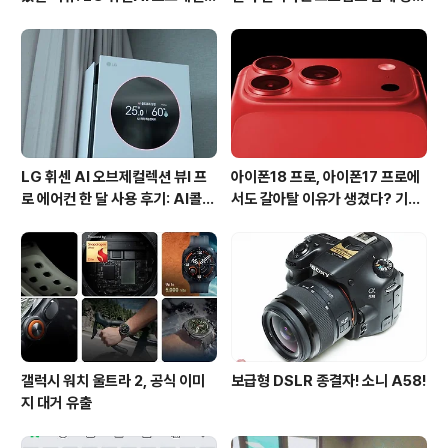
션 뷰I 프로 에어컨 AI콜드프리 실
진다?
사용 후기
LG 휘센 AI 오브제컬렉션 뷰I 프
아이폰18 프로, 아이폰17 프로에
로 에어컨 한 달 사용 후기: AI콜드
서도 갈아탈 이유가 생겼다? 기대
프리와 AI음성인식이 가져온 변화
되는 3가지 변화
갤럭시 워치 울트라 2, 공식 이미
보급형 DSLR 종결자! 소니 A58!
지 대거 유출