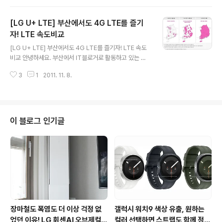
eBIT에 전시를 했습니다. 기기이름은 우리가 익히 알고 있
는 iPAD(아이패드)였습니다. 기능도 지금의 태블릿PC와
[LG U+ LTE] 부산에서도 4G LTE를 즐기
거의 흡사한 무선인터넷 접속과 멀티미디어 영상 재생이
가능한 모델이었습니다. LG가 2001년에 만들었던 아이
자! LTE 속도비교
글 내용
패드는 인텔의 206MHz AP칩, 64 SDRAM, 플래시 메
[LG U+ LTE] 부산에서도 4G LTE를 즐기자! LTE 속도
모리카드와 PCMCIA 카드 슬롯이 탑재되어 확장성까지
비교 안녕하세요. 부산에서 IT블로거로 활동하고 있는 불
있던 모델로 통합 웹브라우저, MP3, MPEG4를 재생해주
량입니다. 얼마전, 옵티머스LTE 체험단에 선정되어 모 통
고 802.11b LAN을 통해 인터넷까지 가능한 당시 혁신적
3
1
2011. 11. 8.
신사에 갔다가 부산은 LTE가 안된다는 얘기에 서울까지
인 제품이었습니..
가서 LTE 속도를 체험한 적이 있는데요. 타사 고객센터에
전화했을 때 부산지역 LTE는 아직 본사의 지침이 없는 상
태로 내년 상반기에 된다는 원칙적은 얘기만 들을 수 있었
습니다. 반면, LG유플러스(U+LTE)는 이미 부산에서 LTE
이 블로그 인기글
서비스를 시작하고 있습니다. LG 유플러스는 11월 현재 서
울/수도권을 비롯해 전국 6대 광역시에서 LTE 서비스를
시작했는데요. 부산의 주요 도심지역인 중구 남포동, 진구
서면, 금정구 부산대 그리고 부산역에서 LG유플러스(U+L
TE)속도와..
장마철도 폭염도 더 이상 걱정 없
갤럭시 워치9 색상 유출, 원하는
었던 이유! LG 휘센AI 오브제컬렉
컬러 선택하면 스트랩도 함께 정해