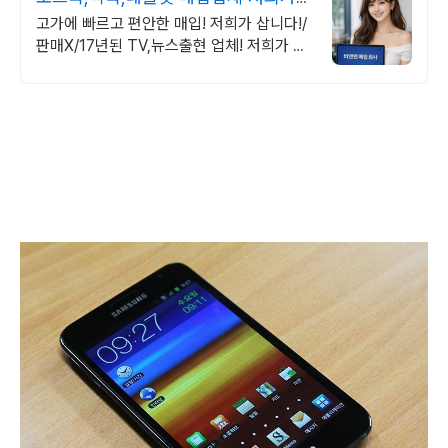
삽니다! 매입O판매X
고가에 빠르고 편안한 매입! 저희가 삽니다!/
판매X/17년된 TV,뉴스출현 업체! 저희가 고
객님의 노트북/맥북/태블릿PC(2015년식이
후)를 삽니다!매입해요/판매X