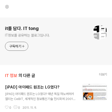
(새창열림)
로그 정보
it를 담다. IT tong
IT정보를 공유하는 블로그입니다.
구독하기
더보기
IT 정보
의 다른 글
[iPAD] 아이패드 원조는 LG였다?
글 내용
[iPAD] 아이패드 원조는 LG였다? 매년 독일 하노버에서
열리는 CeBIT, 세계적인 정보통신기술 전시회에 2001년
아이패드가 전시되었었다는 사실을 알고 계시나요? 2001
0
0
2011. 11. 9.
년 LG는 리눅스OS를 탑재한 슬레이트형 태블릿PC를 C