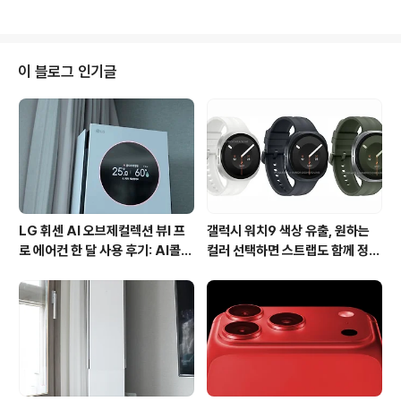
마그네틱 스냅버튼 방식으로 고정시킬 수 있는데, 그..
요. 2주간 사용해본 결과 여러면에서 편리한게 많이 있는
것 같습니다. 제누스 갤럭시탭10.1 가죽케이스는 2단 거치
대를 통해 높고, 낮게 거치할 수 있는데, 갤럭시탭10.1을 어
떻게 사용하냐에 따라 다르게 거치해 사용할 수 있습니다.
이 블로그 인기글
저는 갤럭시탭10.1로 회사업무 스케쥴이나 해야할 일과 한
일 등을 정리하는데 문서작업시 낮게 거치해서 사용을 합
니다. 아무래도 바닥에 평평하게 눕혀서 작업하는 것보다
시야각이나 타이핑할 때 굉장히 편한것 같습니다. 그리고
터치펜을 같이 들고 다니는데요..
LG 휘센 AI 오브제컬렉션 뷰I 프
갤럭시 워치9 색상 유출, 원하는
로 에어컨 한 달 사용 후기: AI콜드
컬러 선택하면 스트랩도 함께 정해
프리와 AI음성인식이 가져온 변화
진다?