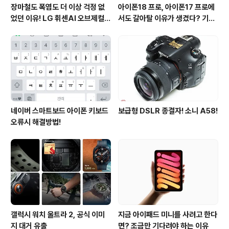
장마철도 폭염도 더 이상 걱정 없
아이폰18 프로, 아이폰17 프로에
었던 이유! LG 휘센AI 오브제컬렉
서도 갈아탈 이유가 생겼다? 기대
션 뷰I 프로 에어컨 AI콜드프리 실
되는 3가지 변화
사용 후기
네이버 스마트보드 아이폰 키보드
보급형 DSLR 종결자! 소니 A58!
오류시 해결방법!
갤럭시 워치 울트라 2, 공식 이미
지금 아이패드 미니를 사려고 한다
지 대거 유출
면? 조금만 기다려야 하는 이유