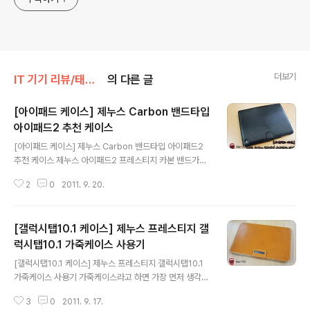
더보기
IT 기기 리뷰/태블릿PC
의 다른 글
[아이패드 케이스] 제누스 Carbon 밴드타입
아이패드2 추천 케이스
글 내용
[아이패드 케이스] 제누스 Carbon 밴드타입 아이패드2
추천 케이스 제누스 아이패드2 프레스티지 카본 밴드가죽
케이스 다이어리 밴드타입 제품을 약2주간 사용했네요. 개
2
0
2011. 9. 20.
인적으로 아이패드2를 보호하면서 스타일까지 살리기에는
가죽케이스 만한게 없는 것 같습니다. 제누스케이스는 20
06년부터 mp3, pmp 등 제품케이스로 꾸준히 사용해왔
[갤럭시탭10.1 케이스] 제누스 프레스티지 갤
는데요. 좋은 가죽재질로 튼튼하게 만들어 안전하게 오랫
동안 사용했던 것 같습니다. 천연가죽 소재에 카본 무늬/패
럭시탭10.1 가죽케이스 사용기
글 내용
턴을 넣어 스타일을 살려주고, 손으로 들었을때 미끌림까
[갤럭시탭10.1 케이스] 제누스 프레스티지 갤럭시탭10.1
지 방지해줍니다. 그만큼 그립감도 좋은데요. 블랙색상에
가죽케이스 사용기 가죽케이스라고 하면 가장 먼저 생각나
카본무늬를 넣어 고급스러움과 세련된 디자인을 뽐내는것
는 업체가 바로 제누스입니다. 저의 경우 제누스 프레스티
같습니다. 제누스 카본 밴드타입 아이패드 가죽케이스는
3
0
2011. 9. 17.
지 엠보폴더 케이스를 사용한지 약 2주 정도 된것 같은데