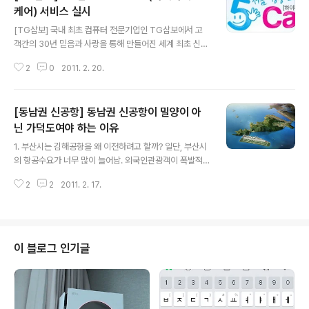
케어) 서비스 실시
글 내용
[TG삼보] 국내 최초 컴퓨터 전문기업인 TG삼보에서 고
객간의 30년 믿음과 사랑을 통해 만들어진 세계 최초 신개
념 노트북 서비스 프로그램인 Hi 5 Care(하이파이브 케
2
0
2011. 2. 20.
어)를 실시합니다. Hi 5 Care(하이파이브 케어)는 노트북
의 주요부품과 사용환경을 3년간 Care 해주는 서비스입
니다. 대상제품은 Hi Five Care 로고가 부착된 TG삼보
[동남권 신공항] 동남권 신공항이 밀양이 아
에버라텍 제품에 해당됩니다. TG삼보를 판매하고 행사에
참여하고 있는 온/오프라인 대리점에서 행사에 참여할 수
닌 가덕도여야 하는 이유
글 내용
있으며, 하이파이브 케어 대상 서비스는 CPU, ODD, 메인
1. 부산시는 김해공항을 왜 이전하려고 할까? 일단, 부산시
보드, 하드디스크(HDD), RAM, 환경개선 클린 서비스 등
의 항공수요가 너무 많이 늘어남. 외국인관광객이 폭발적
을 서비스 받을 수 있습니다. 하이파이브 케어 이용방법은
으로 늘어난데다, 무역업이 꽤 큰 부분을 차지하는 부산이
1. Hi Five Care서비스가 적용되는 노트북을 구매합니다.
2
2
2011. 2. 17.
다 보니 많은 항공수요가 생겨버림. 그래서 김해공항 확장
2..
을 하려 했는데, 이게 한계가 있음. 그래서 아예 대폭 확장
이 가능한 곳으로 옮기려고 함. 2. 애초 대구경북은 왜 반대
했는가? 참여정부 초기 부산시가 김해공항 이전안을 내놓
자 대구경북과 한나라당은 엄청나게 반대함. 이유는 지역
이 블로그 인기글
특혜... 당시에는 공항입지나 이런게 문제가 아니었지만 노
무현정권 아래서 부산권의 대형토목공사가 일어나게 되면
한나라당 텃밭이 무너질수도 있다고 판단. 그래서 한나라
당과 한나라당의 본거지인 대구경북은 죽자살자 반대 3.