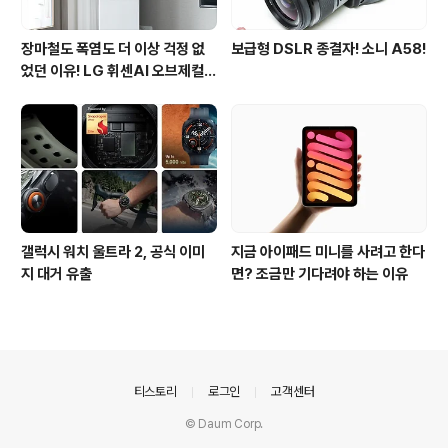
장마철도 폭염도 더 이상 걱정 없
보급형 DSLR 종결자! 소니 A58!
었던 이유! LG 휘센AI 오브제컬렉
션 뷰I 프로 에어컨 AI콜드프리 실
사용 후기
갤럭시 워치 울트라 2, 공식 이미
지금 아이패드 미니를 사려고 한다
지 대거 유출
면? 조금만 기다려야 하는 이유
의안내
티스토리
로그인
고객센터
© Daum Corp.