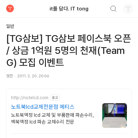
검색하기
it를 담다. IT tong
티스토리
일반
[TG삼보] TG삼보 페이스북 오픈
/ 상금 1억원 5명의 천재(Team
G) 모집 이벤트
엠찬
2011. 2. 20. 20:06
http://notelcd.com
광고
노트북lcd교체전문점 메티스
노트북액정 lcd 교체 및 부품판매 파손수리,
맥북액정 lcd 파손 교체수리 전문