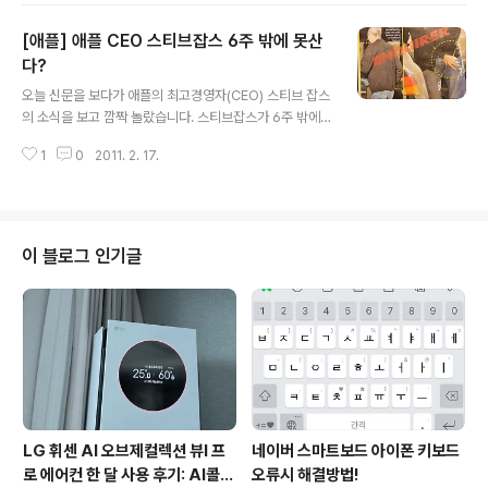
에게 갤럭시S 호핀으로 자신의 영상을 보고 있다는 것을
[애플] 애플 CEO 스티브잡스 6주 밖에 못산
보고 말을 걸고, 남자는 아이유를 신경안쓰고 영상에만 빠
져있다가, 아이유가 버스에서 내린 이후에 아이유라는 것
다?
글 내용
을 알아챈다는 내용인것 같습니다. 이번에 공개된 영상은
오늘 신문을 보다가 애플의 최고경영자(CEO) 스티브 잡스
재미있는 대사까지 나와 귀여움을 더하고 있습니다. 갤럭
의 소식을 보고 깜짝 놀랐습니다. 스티브잡스가 6주 밖에
시S 호핀(SHW-M190S)은 안드로이드 2.2(프로요)를 탑
못산다는 기사였는데요... 사진 1장이 같이 첨부되어 있었
재하고 4인치(800 x 480) 슈퍼 아몰레드(AMOLED·능
1
0
2011. 2. 17.
습니다. 스탠포드 대학 암센터에서 아내와 함께 치료 받기
동형유기발광다이오드), 500만 화소..
전에 식사하러 가는 모습인데... 초췌하게 마른 모습이었습
니다. 특히 신체 근육이 급격하게 줄어든 모습을 보여주는
데요. 미국 내에서는 화학요법으로 항암주사 치료를 받고
있을 것으로 예상된다고 하네요. 이미 스티브잡스는 2004
이 블로그 인기글
년 췌장암 수술을 받았고, 2009년에는 신경내분비계의 암
치료를 받은 바가 있습니다. 미국의 모 전문인이 사진으로
봤을 때는 잡스의 생명이 6주 밖에 남지 않았다고 전했다
네요. 애플의 시작과 도약을 함께 했던 스티브잡스가 빨리
완쾌되길 소원합니다.
LG 휘센 AI 오브제컬렉션 뷰I 프
네이버 스마트보드 아이폰 키보드
로 에어컨 한 달 사용 후기: AI콜드
오류시 해결방법!