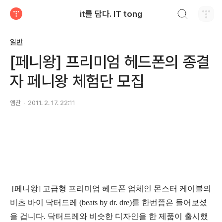
검색하기
it를 담다. IT tong
티스토리
일반
[페니왕] 프리미엄 헤드폰의 종결
자 페니왕 체험단 모집
엠찬
2011. 2. 17. 22:11
[페니왕] 고급형 프리미엄 헤드폰 업체인 몬스터 케이블의
비츠 바이 닥터드레 (beats by dr. dre)를 한번쯤은 들어보셨
을 겁니다. 닥터드레와 비슷한 디자인을 한 제품이 출시했