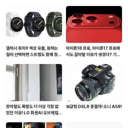
프리와 AI음성인식이 가져온 변화
갤럭시 워치9 색상 유출, 원하는
아이폰18 프로, 아이폰17 프로에
컬러 선택하면 스트랩도 함께 정해
서도 갈아탈 이유가 생겼다? 기대
진다?
되는 3가지 변화
장마철도 폭염도 더 이상 걱정 없
보급형 DSLR 종결자! 소니 A58!
었던 이유! LG 휘센AI 오브제컬렉
션 뷰I 프로 에어컨 AI콜드프리 실
사용 후기