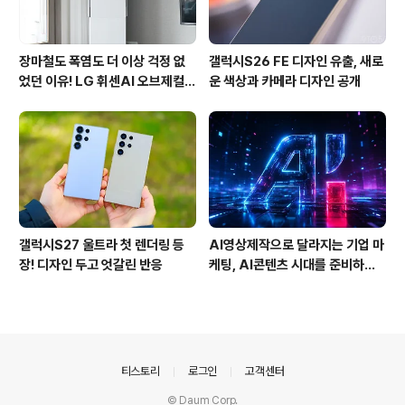
장마철도 폭염도 더 이상 걱정 없
갤럭시S26 FE 디자인 유출, 새로
었던 이유! LG 휘센AI 오브제컬렉
운 색상과 카메라 디자인 공개
션 뷰I 프로 에어컨 AI콜드프리 실
사용 후기
갤럭시S27 울트라 첫 렌더링 등
AI영상제작으로 달라지는 기업 마
장! 디자인 두고 엇갈린 반응
케팅, AI콘텐츠 시대를 준비하는
에이토즈
의안내
티스토리
로그인
고객센터
© Daum Corp.