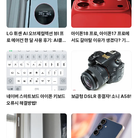
일환입니다. 다양한 과정으로 첫 결제 혜택을 받을 수 있도
록 구성되어 있으며, 2020년 연말까지 진행됩니다. 이번
에..
LG 휘센 AI 오브제컬렉션 뷰I 프
아이폰18 프로, 아이폰17 프로에
로 에어컨 한 달 사용 후기: AI콜드
서도 갈아탈 이유가 생겼다? 기대
프리와 AI음성인식이 가져온 변화
되는 3가지 변화
네이버 스마트보드 아이폰 키보드
보급형 DSLR 종결자! 소니 A58!
오류시 해결방법!