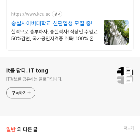
집 49개 학과(전공)
https://www.kcu.ac
광고
숭실사이버대학교 신편입생 모집 중!
실력으로 승부하자, 숭실력자! 직장인 수업료
50%감면, 국가공인자격증 취득! 100% 온
라인강의! 4년제 학위인정! 실력으로 승부하
는 한국 최초 사이버대학교!
로그 정보
it를 담다. IT tong
IT정보를 공유하는 블로그입니다.
구독하기
더보기
일반
의 다른 글