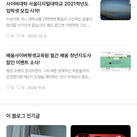
사이버대학 서울디지털대학교 2021학년도
입학생 모집 시작!
글 내용
수능이후 어느 대학교를 선택하면 좋을지 고민하는 분들이
많아질 시기인것 같습니다. 평소 같으면 이런저런 고민 없
이 선택을 하겠지만, 코로나 사태로 인해 많은 것이 달라진
0
0
2020. 12. 6.
지금 언택트 사회에 발 맞춘 선택이 그 어느때 보다 중요한
시기가 아닐 수 없는 것 같습니다. 언택트 시대가 언제까지
지속될지 모르는 가운데, 대학교에서 진행되는 수업을 제
배움사이버평생교육원 월간 배움 청년지도사
대로 받을 수 있을까 하는 의문이 들기도 합니다. 제대로된
커리큘럼부터 시작해 별다른 문제 없이 학습을 진행할 수
할인 이벤트 소식!
글 내용
있는지 여부를 시작으로 온라인 학습을 바탕으로 둔 디지
평균 수명이 길어지면서 그에 따른 경제적인 부분들까지
탈 대학교에 대한 관심이 높아진 것도 사실이구요. 사이버
감안한다면 제2의 인생을 대비하는 것이 무엇보다 중요하
대학이 떠오르는 이유는 언택트 시대에 앞서 준비된 수업
게 생각되는 요즘입니다. 무얼 준비하면 좋을지, 어떤 것들
을 통해 원하는 학업을 진행할 수 있다는 점입니다. 무엇보
0
0
2020. 9. 6.
을 배워두면 좋을까 고민하던 찰라 배움사이버평생교육원
다 학업과 함께 직장을 병행하여 진행..
에서 진행하는 월간배움 청년지도사 할인 이벤트가 진행되
고 있다고 하여 보다 자세히 알아보았습니다. 학점은행제
원격 교육기관인 배움사이버평생교육에서 진행되는 월간
배움 이벤트는 청소년 지도사 자격증 과목을 결제시 한 과
이 블로그 인기글
목에 1만 9천원의 특가 혜택을 제공하는 파격적인 이벤트
가 진행 중이라고 합니다. 배움사이버평생교육원에서 진행
중인 월간배움 이벤트는 창립 20주년을 기념하는 혜택의