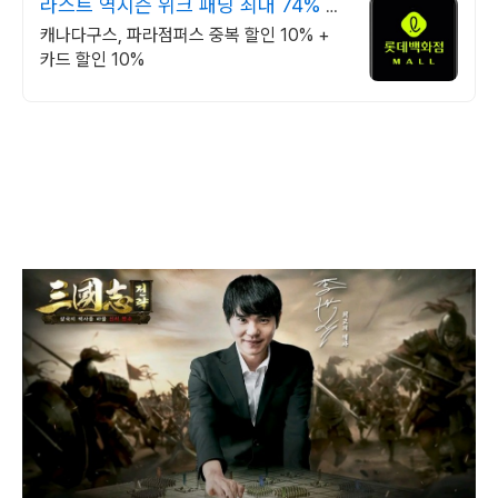
라스트 역시즌 위크 패딩 최대 74% 할
인
캐나다구스, 파라점퍼스 중복 할인 10% +
카드 할인 10%