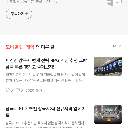
IT정보를 공유하는 블로그입니다.
구독하기
더보기
모바일 앱_게임
의 다른 글
이경영 삼국지 턴제 전략 RPG 게임 추천 그랑
삼국 쿠폰 챙기고 즐겨보자!
글 내용
얼마전 지인과 약속을 위해 지하철을 타러 가는 길에 길게
늘어져 있는 그랑삼국 광고를 보고 깜짝 놀랐습니다. 플레
이를 즐기고 있어서인지 반가운 느낌이 든다고 할까요? 옆
0
0
2020. 8. 31.
동네 삼촌 같은 편안한 느낌과 삼국지 무장으로 등장해 한
껏 멋을 부린 모습이 무척이나 인상적이었습니다. 그랑삼
국의 인기는 RZ COS 코스프레에서도 느낄 수 있었는데
삼국지 SLG 추천 삼국지:략 신규서버 업데이
요, 나리와 아샬 두사람의 소교와 대교로 코스프레한 모습
은 놀라움을 자아내기에 충분할 정도였습니다. 내심 보유
트
글 내용
하고 있는 무장에 없어 얼른 획득하고 싶은 욕심도 들게 만
삼국지 SLG 추천하면 빠지지 않는 삼국지략이 출시된지 1
들더군요. 특히 아샬의 대교 코스프레는 뭐라 말로 표현할