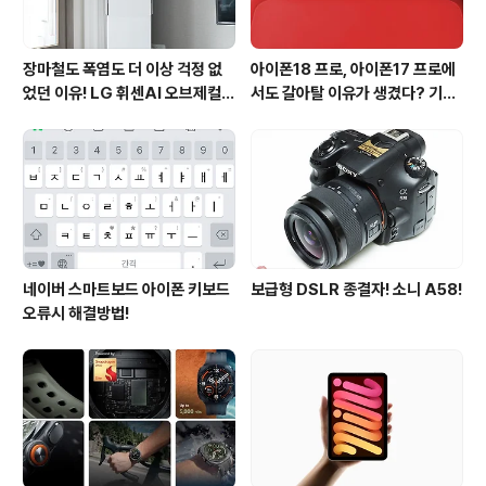
장마철도 폭염도 더 이상 걱정 없
아이폰18 프로, 아이폰17 프로에
었던 이유! LG 휘센AI 오브제컬렉
서도 갈아탈 이유가 생겼다? 기대
션 뷰I 프로 에어컨 AI콜드프리 실
되는 3가지 변화
사용 후기
네이버 스마트보드 아이폰 키보드
보급형 DSLR 종결자! 소니 A58!
오류시 해결방법!