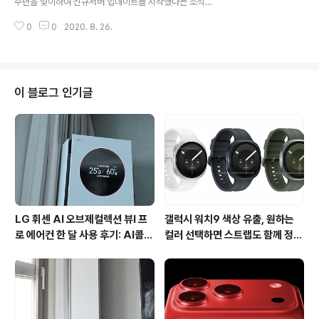
주년을 맞이하여 신규서버 업데이트를 시작했다는 소식입
수 없을 정도였습니다. 이번에 그랑삼국에서 선보이는 영
니다. 신규 서버 오픈과 함께 많은 유저들이 몰리는 상황도
상은 앞서 공개되었던 영상의 뒷 이야기를 다루고 있습니
0
0
2020. 8. 26.
생겼을 정도인데요, 이에 추가적인 서버를 오픈할 정도로
다. 조조로 변신한 이경영과 사마의로 변신한 황제..
삼국지략의 인기는 날로 더해지는 중입니다. 삼국지략 1주
년을 맞이해 새롭게 오픈된 서버는 기문둔갑, 공성퇴적 그
리고 오호상장입니다. 서버 선택화면을 통해 확인 가능한
신규 서버를 선택 할 수 있는데요, 신규서버가 오픈되면 모
이 블로그 인기글
든 유저들이 시작부터 동일선상에서 플레이를 할 수 있기
때문에 새롭게 시작하는 분들도 부담없이 도전할 수 있는
장점을 가지고 있습니다. 삼국지 SLG 추천 삼국지:략의 경
우 삼국지를 바탕으로 즐기는 만큼 세력을 선택하고 무장
을 활용한 전투를 벌이는 방식으로 진행되는..
LG 휘센 AI 오브제컬렉션 뷰I 프
갤럭시 워치9 색상 유출, 원하는
로 에어컨 한 달 사용 후기: AI콜드
컬러 선택하면 스트랩도 함께 정해
프리와 AI음성인식이 가져온 변화
진다?