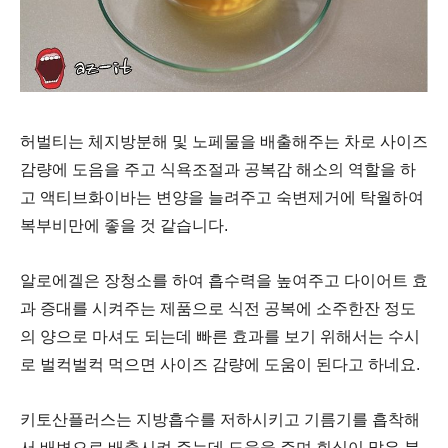
허벌티는 체지방분해 및 노페물을 배출해주는 차로 사이즈
감량에 도음을 주고 식욕조절과 공복감 해소의 역할을 하
고
액티브화이바는 변양을 늘려주고 숙변제거에 탁월하여
복부비만에 좋을 것 같습니다.
알로에겔은 장청소를 하여 흡수력을 높여주고 다이어트 효
과 증대를 시켜주는 제품으로 식전 공복에 소주한잔 정도
의 양으로 마셔도 되는데 빠른 효과를 보기 위해서는 수시
로 벌컥벌컥 먹으면 사이즈 감량에 도움이 된다고 하네요.
키토산플러스는 지방흡수를 저하시키고 기름기를 흡착해
서 배변으로 배출시켜 주는데
도움을 주며 회식이 많은 분