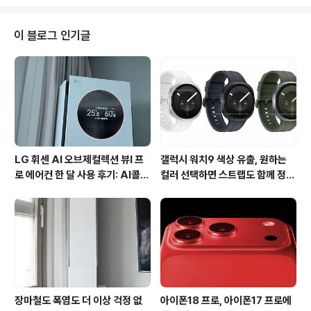
엇을 하는 행사인지 모릅니다. 다만, 지난 6월 11일~12일
1차 희망버스를 시작으로, 7월 9일~10일 2차 희망버스가
진행되었고, 다가오는 7월 30일 3차 희망버스가 예고되어
이 블로그 인기글
있다는 것 정도 알고 있습니다. 이미 3차 희망버스는 카페
와 트위터를 통해 서울등 전국각지에서 부산으로 모여라는
글이 퍼지고 있습니다. 저는 정치를 모르지만, 진보신문이
어디인지, 보수신문이 어디인지는 알고 있는데요. 다수의
진보신문들이 희망버스에 대해 긍..
LG 휘센 AI 오브제컬렉션 뷰I 프
갤럭시 워치9 색상 유출, 원하는
로 에어컨 한 달 사용 후기: AI콜드
컬러 선택하면 스트랩도 함께 정해
프리와 AI음성인식이 가져온 변화
진다?
장마철도 폭염도 더 이상 걱정 없
아이폰18 프로, 아이폰17 프로에