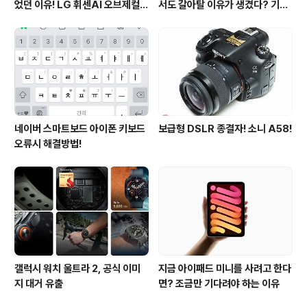
었던 이유! LG 휘센AI 오브제컬렉
서도 갈아탈 이유가 생겼다? 기대
션 뷰I 프로 에어컨 AI콜드프리 실
되는 3가지 변화
사용 후기
네이버 스마트보드 아이폰 키보드
보급형 DSLR 종결자! 소니 A58!
오류시 해결방법!
갤럭시 워치 울트라 2, 공식 이미
지금 아이패드 미니를 사려고 한다
지 대거 유출
면? 조금만 기다려야 하는 이유