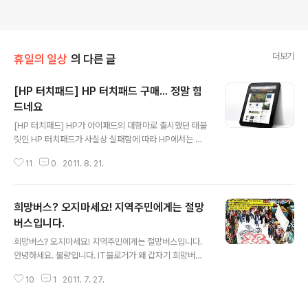
더보기
휴일의 일상
의 다른 글
[HP 터치패드] HP 터치패드 구매... 정말 힘
드네요
글 내용
[HP 터치패드] HP가 아이패드의 대항마로 출시했던 태블
릿인 HP 터치패드가 사실상 실패함에 따라 HP에서는 더
이상 태블릿 사업을 중단하고 현재 제작되어 있는 HP 터치
11
0
2011. 8. 21.
패드 전량을 파격적인 가격으로 판매하기 시작했습니다. H
P 터치패드의 가격은 16GB 모델을 99달러, 32GB 모델
은 150달러로 판매하기 시작했는데요. 재고가 모두 소진
희망버스? 오지마세요! 지역주민에게는 절망
될때 까지 판매하는 파격적인 할인 행사는 일부 매장에서
만 진행되는데, 폭발적인 반응으로 판매하는 곳마다 매진
버스입니다.
글 내용
사례가 이어지고 있습니다. HP 터치패드은 Web OS 3.0
희망버스? 오지마세요! 지역주민에게는 절망버스입니다.
이 탑재되어 있고, 퀄컴의 듀얼코어 APQ8060 1.2GHz
안녕하세요. 불량입니다. IT블로거가 왜 갑자기 희망버스
CPU와 1G의 램, 9.7인치의 멀티터치가 가능한 액정, 내
를 얘기하냐고 생각하는 분들이 계시겠지만, 희망버스가
부용량 32GB, 130만 화소의 카메라, 6300mAh 배터리
10
1
2011. 7. 27.
열릴 예정인 부산 영도구 한진중공업 일대는 제가 살고 있
등 아이패드2와..
는 지역이라 글을 작성해봅니다. 사실 저는 희망버스가 무