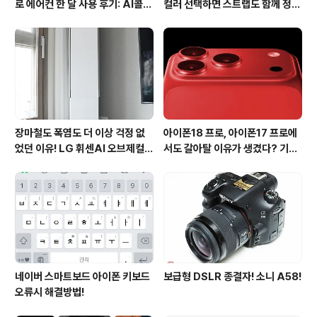
로 에어컨 한 달 사용 후기: AI콜드
컬러 선택하면 스트랩도 함께 정해
프리와 AI음성인식이 가져온 변화
진다?
장마철도 폭염도 더 이상 걱정 없
아이폰18 프로, 아이폰17 프로에
었던 이유! LG 휘센AI 오브제컬렉
서도 갈아탈 이유가 생겼다? 기대
션 뷰I 프로 에어컨 AI콜드프리 실
되는 3가지 변화
사용 후기
네이버 스마트보드 아이폰 키보드
보급형 DSLR 종결자! 소니 A58!
오류시 해결방법!