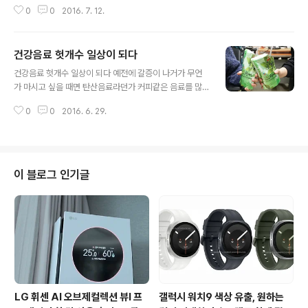
금은 자극적인 음식을 찾게되는데요, 막상 먹고 나면 소화
0
0
2016. 7. 12.
가 안되거나 속이 쓰리는 경험이 종종 있습니다. 그래서 얼
마 전부터 식사를 하면서 헛개수를 챙기게 되었습니다. 음
식의 맛을 해치지 않으면서 소화를 도와주니 좋더군요 간
건강음료 헛개수 일상이 되다
단하게 식사를 해결하기 위해 먹는 햄버거를 먹을 때에도
글 내용
탄산음료 대신 헛개수를 함께 즐기고 있습니다. 다양한 종
건강음료 헛개수 일상이 되다 예전에 갈증이 나거가 무언
류의 햄버거가 나와 있지만, M 사의 햄버거를 주로 먹는 편
가 마시고 싶을 때면 탄산음료라던가 커피같은 음료를 많
인데요, 매콤한 맛을 가진 햄버거와 함께 먹거나, 부드러운
이 찾았습니다. 하지만 헛개수를 접하고 난 이후 많은 것들
맛을 가진 햄버거에도 탄산음료 대신 헛개수와의 궁합이
0
0
2016. 6. 29.
이 달라졌는데요, 일전에는 숙취해소와 갈증에 좋다고 해
잘 맞아 만족하면서 즐기고 있습니다. 냉동실에 얼려 시원
서 술 마신 다음날 많이 찾았지만, 이젠 건강음료로 일상에
하게 마시는 헛개수 한잔은 식사 후 개운한 뒷..
서 수시로 마시는 중입니다. 파우치와 페트로 구성되어 있
어 냉장고에 시원하게 넣어두었다가 꺼내 마실 수도 있고,
냉동실에 얼려 입안이 얼얼할 정도의 시원함을 느끼면서
이 블로그 인기글
마실 수도 있어 편리합니다. 대용량 제품도 있어 최근에는
사무실 직원들과 함께 물 대신 헛개수를 챙겨 마시고 있기
도 한데요, 이제는 누가 먼저 챙기지 않아도 알아서 찾는 인
기음료가 될 정도입니다. 헛개수의 경우 100% 국산 헛개
나무로 만들었기 때문에 믿고 마실 수 있는..
LG 휘센 AI 오브제컬렉션 뷰I 프
갤럭시 워치9 색상 유출, 원하는