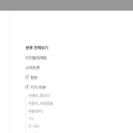
분류 전체보기
디지털마케팅
스마트폰
IT 정보
IT 기기 리뷰
카메라_캠코더
자동차_차량용품
태블릿PC
TV
IT 기타