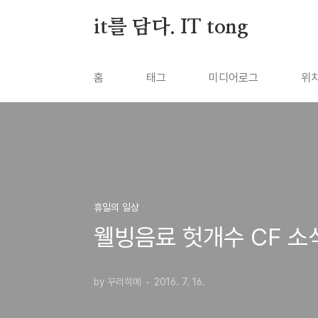
본문 바로가기
it를 담다. IT tong
홈
태그
미디어로그
위
휴일의 일상
웰빙음료 헛개수 CF 소
by 꾸리히메
2016. 7. 16.