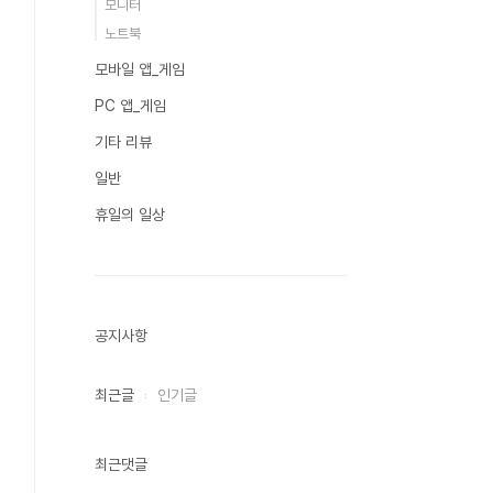
모니터
노트북
모바일 앱_게임
PC 앱_게임
기타 리뷰
일반
휴일의 일상
공지사항
최근글
인기글
최근댓글