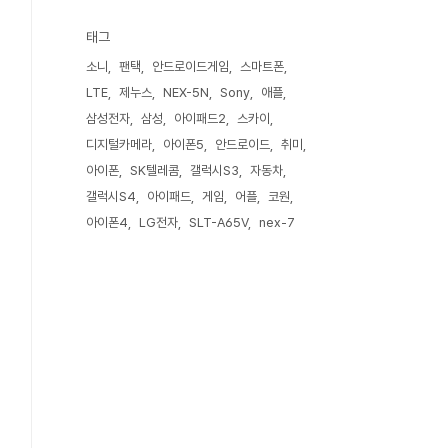
태그
소니
팬택
안드로이드게임
스마트폰
LTE
제누스
NEX-5N
Sony
애플
삼성전자
삼성
아이패드2
스카이
디지털카메라
아이폰5
안드로이드
취미
아이폰
SK텔레콤
갤럭시S3
자동차
갤럭시S4
아이패드
게임
어플
코원
아이폰4
LG전자
SLT-A65V
nex-7