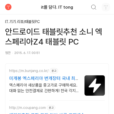
검색하기
it를 담다. IT tong
티스토리
IT 기기 리뷰/태블릿PC
안드로이드 태블릿추천 소니 엑
스페리아Z4 태블릿 PC
엠찬
2015. 6. 17. 00:51
https://m.bunjang.co.kr/
광고
미개봉 엑스페리아 번개장터 국내 최대
브랜드 중고거래
엑스페리아 새상품을 중고가로 구매하세요.
대화 없는 안전결제로 간편하게! 전국 각지에
서 올라오는 전국구 최다 상품 매일 10만 개
이상의 신규 상품 업로드
http://m.coupang.com
광고