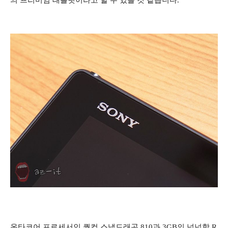
옥타코어 프로세서인 퀄컴 스냅드래곤 810과 3GB의 넉넉함 R