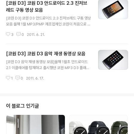
[코원 D3] 코원 D3 안드로이드 2.3 진저브
레드 구동 영상 모음
글 내용
[코원 D3] 코원 D3 안드로이드 2.3 진저브레드 구동 영상
모음 올해 1월 MP3/PMP 제조업체인 코원이 처음으로 안
드로이드OS를 탑재하고 출시했던 코원 D3인데요. 출시
3
0
2011. 6. 21.
당시 팬택의 SMP와 빌립의 P3와 함께 비교를 많이 했었
지만, 실망스러운 스팩과 속도, 안정성 문제로 시장의 반응
은 차가웠는데요. 코원 D3가 최근 6월 3일 안드로이드 2.
[코원 D3] 코원 D3 음악 재생 동영상 모음
3 진저브레드로 업그레이드 된 후 전체적으로 터치감 등
글 내용
반응속도와 안정성이 개선되었습니다. 오늘은 진저브레드
[코원 D3 음악 재생 동영상 모음]올해 1월초 안드로이드
로 업그레이드된 코원 D3의 사용후기 동영상을 소개해볼
2.1 이클레어를 탑재하고 출시했던 코원 MP3 D3 플래뉴
까 합니다. 코원 D3 - 북마크 기능코원 D3 - 뮤직 플레이
가 지지난주 진저브레드로 OS업그레이드가 된 이후 가장
어코원 D3 - 뮤직 플레이어 컨트롤코원 D3 - 매트릭스 브
1
0
2011. 6. 17.
개선된 부분은 안정화가 아닐까 생각됩니다.지난 6개월간
라우저코원 D3 - 음악 플레이리스트코원 D3 - 비디오 재
D3 사용자라면 최소 한두번쯤은 뒷면에 있는 리셋키를 눌
생 스피드 조..
러봤을텐데요. 저의 경우 부산에서 서울올라갈 때만 사용
했었는데 KTX 열차를 탈때마다 리셋키를 눌렀으니 말입
니다. 하지만 진저브레드로 OS 업그레이드 한 이후에는 오
이 블로그 인기글
류로 인한 다운 현상이 확실히 줄어들었습니다. 또한 반응
속도나 터치감도 예전에 비해 많이 좋아졌는데요. 오늘은
MP3 플레이어의 기본이라고 할 수 있는 D3의 음악 재생
플레이어 동영상을 모아서 공개하도록 하겠습니다.코원 D
3 안드로이드 2.1 이클레어 음악플레이..