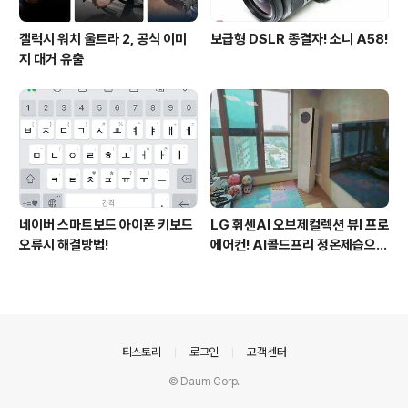
갤럭시 워치 울트라 2, 공식 이미
보급형 DSLR 종결자! 소니 A58!
지 대거 유출
네이버 스마트보드 아이폰 키보드
LG 휘센AI 오브제컬렉션 뷰I 프로
오류시 해결방법!
에어컨! AI콜드프리 정온제습으로
쾌적해진 여름
의안내
티스토리
로그인
고객센터
© Daum Corp.