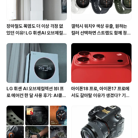
장마철도 폭염도 더 이상 걱정 없
갤럭시 워치9 색상 유출, 원하는
었던 이유! LG 휘센AI 오브제컬렉
컬러 선택하면 스트랩도 함께 정해
션 뷰I 프로 에어컨 AI콜드프리 실
진다?
사용 후기
LG 휘센 AI 오브제컬렉션 뷰I 프
아이폰18 프로, 아이폰17 프로에
로 에어컨 한 달 사용 후기: AI콜드
서도 갈아탈 이유가 생겼다? 기대
프리와 AI음성인식이 가져온 변화
되는 3가지 변화