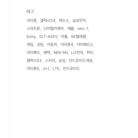
태그
아이폰
갤럭시S4
제누스
삼성전자
스마트폰
디지털카메라
애플
nex-7
Sony
SLT-A65V
어플
SK텔레콤
게임
코원
자동차
아이폰4
아이패드2
아이패드
팬택
NEX-5N
LG전자
취미
갤럭시S3
스카이
삼성
안드로이드게임
아이폰5
소니
LTE
안드로이드