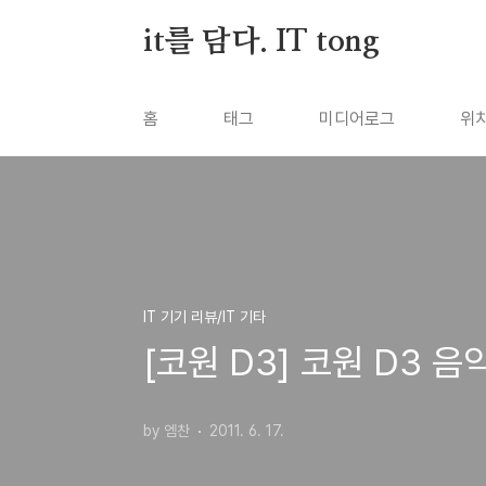
본문 바로가기
it를 담다. IT tong
홈
태그
미디어로그
위
IT 기기 리뷰/IT 기타
[코원 D3] 코원 D3 
by 엠찬
2011. 6. 17.