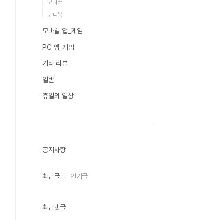
모니터
노트북
모바일 앱_게임
PC 앱_게임
기타 리뷰
일반
휴일의 일상
공지사항
최근글
인기글
최근댓글