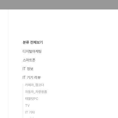
분류 전체보기
디지털마케팅
스마트폰
IT 정보
IT 기기 리뷰
카메라_캠코더
자동차_차량용품
태블릿PC
TV
IT 기타