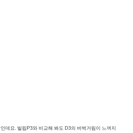
상인데요. 빌립P3와 비교해 봐도 D3의 버벅거림이 느껴지