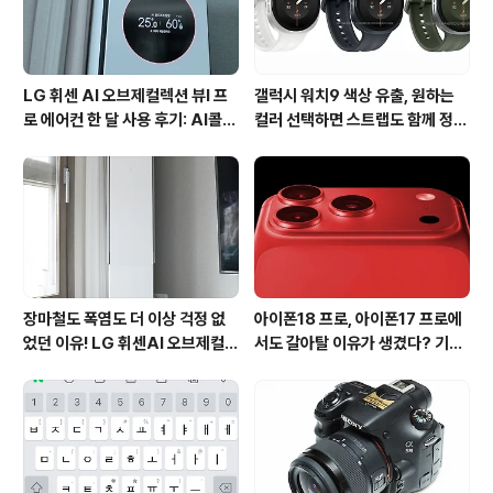
한 디자인이며, 뒷면에는 사용법과 구성품에 ..
LG 휘센 AI 오브제컬렉션 뷰I 프
갤럭시 워치9 색상 유출, 원하는
로 에어컨 한 달 사용 후기: AI콜드
컬러 선택하면 스트랩도 함께 정해
프리와 AI음성인식이 가져온 변화
진다?
장마철도 폭염도 더 이상 걱정 없
아이폰18 프로, 아이폰17 프로에
었던 이유! LG 휘센AI 오브제컬렉
서도 갈아탈 이유가 생겼다? 기대
션 뷰I 프로 에어컨 AI콜드프리 실
되는 3가지 변화
사용 후기