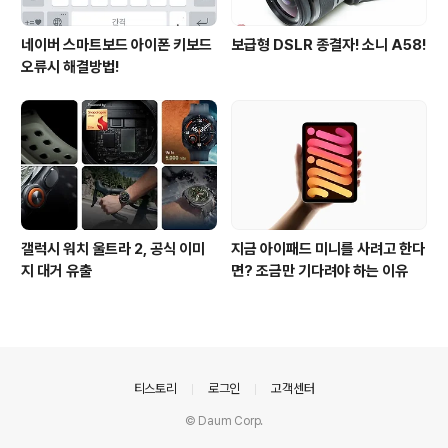
네이버 스마트보드 아이폰 키보드
보급형 DSLR 종결자! 소니 A58!
오류시 해결방법!
갤럭시 워치 울트라 2, 공식 이미
지금 아이패드 미니를 사려고 한다
지 대거 유출
면? 조금만 기다려야 하는 이유
의안내
티스토리
로그인
고객센터
© Daum Corp.