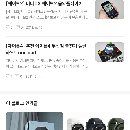
[웨이브2] 바다OS 웨이브2 음악플레이어
글 내용
[웨이브2] 바다OS 웨이브2 음악플레이어 지난주에 제 블
로그에 웨이브2 관련 포스팅을 보고 어떤 분이 무손실 파
일(flac) 파일에 앨범아트가 입혀지는지 쪽지를 받은 적이
2
0
2011. 6. 16.
있는데요. 앨범아트를 씌우는 방법을 테스트 하면서 웨이
브2의 음악플레이어를 같이 한번 소개해드릴까 포스팅을
해봅니다. 예전 피쳐폰들은 mp3파일 하나 넣으려면 dcf
[아이폰4] 추천 아이폰4 무접점 충전기 엠클
컨버팅을 해야 하고, 아이폰4의 경우 아이튠즈를 통해서만
음악을 넣을 수 있는데요. 웨이브2는 안드로이드폰과 마찬
라우드(mcloud)
글 내용
가지로 mp3파일을 복사해서 그냥 넣어 들을 수 있습니다.
이때까지 여러번 아이폰 배터리팩 / 충전기를 사용해본적
mp3를 비롯해 wave, flac 무손실 파일 모두 지원합니다.
이 있는데요. 일반적으로 충전은 선을 꼽아서 사용하는게
(wma/mid는 확인해 보지 않았습니다.) 일반적으로 mp3
당연한 충전법인데, 무접점 충전기는 선을 연결하지 않고
나 스마트폰에 앨범아트를 씌우는 방법은 3가지가 있습니
1
0
2011. 6. 9.
특정 장소에 기기를 올려놓기만 하면 충전이 되는 방법입
다. 1. 음원 파일..
니다. 오늘 소개해드릴 제품이 선 없이 아이폰4를 충전할
수 있는 무접점 충전기 엠클라우드(mcloud) 입니다. 엠클
라우드는 국산 제품으로 믿을 수 있는데요. 엠클라우드의
구성품은 푸짐합니다. 기기를 받치며 충전을 하는 충전 거
이 블로그 인기글
치대와 아이폰4에 케이스처럼 사용하는 리시버 케이스로
구성되어 있었습니다. 또한 다양한 색상(투명 블루/레드/블
랙)의 보조 케이스 커버 3개를 제공하고 있습니다. 엠클라
우드 충전거치대의 박스 포장 모습인데요. 심플하고 깔끔