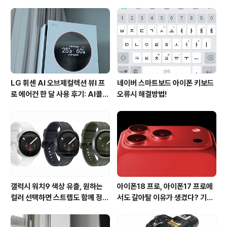
만대의 절반 이상의 판매량입니다. 이로써 삼성은 5월에 5
8%로써 4월의 48%에 비해 10% 이상 높은 판매를 올렸
는데요. 그 배경에는 갤럭시S2의 출시로 인해 상승세를 탔
다고 생각됩니다. 삼..
LG 휘센 AI 오브제컬렉션 뷰I 프
네이버 스마트보드 아이폰 키보드
로 에어컨 한 달 사용 후기: AI콜드
오류시 해결방법!
프리와 AI음성인식이 가져온 변화
갤럭시 워치9 색상 유출, 원하는
아이폰18 프로, 아이폰17 프로에
컬러 선택하면 스트랩도 함께 정해
서도 갈아탈 이유가 생겼다? 기대
진다?
되는 3가지 변화