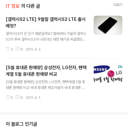
더보기
IT 정보
의 다른 글
[갤럭시S2 LTE] 9월말 갤럭시S2 LTE 출시
예정?
글 내용
갤럭시S2의 큰 인기 때문일까요? 벌써부터 가을에 갤럭시
S2의 후속 갤럭시S3가 나온다는 대한 얘기로 씨끌했는데
요. 삼성전자가 공식트위터를 통해 사실무근이라고 공지함
3
0
2011. 6. 2.
으로써 후속제품에 대한 논란은 끝나는듯 보였습니다. (사
진 갤럭시S2) 하지만 오늘(2일) 머니투데이를 통해 삼성
전자가 9월말 갤럭시S2 LTE(가칭, 이하 갤럭시S2 LTE)
[5월 휴대폰 판매량] 삼성전자, LG전자, 팬택
를 출시한다는 기사가 떳습니다. 가칭 갤럭시S2 LTE는 S
K텔레콤을 통해 듀얼코어 1.7GHz 칩셋에 4.5인치 슈퍼
계열 5월 휴대폰 판매량 비교
글 내용
아몰레드 플러스를 탑재할 것으로 예상된다고 하는데요.
[5월 휴대폰 판매량] 삼성전자, LG전자, 팬택계열 5월 휴
예전에 갤럭시S 호핀의 경우 갤럭시S에 N스크린 기능이
대폰 판매량 비교 국내 휴대폰 제조사들의 국내 휴대폰 제
들어가 갤럭시S 호핀이라고 불린 반면, 갤럭시S2 LTE의
조사 3사(삼성전자, LG전자, 팬택계열)의 5월 휴대폰 판
경우 기존의 갤럭시S2에 비해 스팩이 상당히 바뀌는 것을
0
0
2011. 6. 1.
매량이 발표되었습니다. 지난 4월의 경우 삼성전자는 4
감안하면 갤럭시S2라고 불러야..
8%의 점유율, LG전자는 16%, 팬택계열은 15%를 기록
하고 있었는데요. 5월 갤럭시S2의 역풍으로 인해 5월 휴
대폰 점유율은 큰 폭의 변화가 있었습니다. - 삼성전자 삼
성전자는 지난 5월 국내 휴대폰 시장에서 무려 136만대의
이 블로그 인기글
제품을 판매했는데요. 이는 국내 5월 전체 판매량의 234