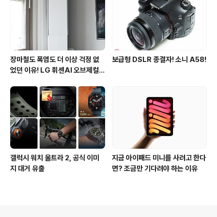
장마철도 폭염도 더 이상 걱정 없
보급형 DSLR 종결자! 소니 A58!
었던 이유! LG 휘센AI 오브제컬렉
션 뷰I 프로 에어컨 AI콜드프리 실
사용 후기
갤럭시 워치 울트라 2, 공식 이미
지금 아이패드 미니를 사려고 한다
지 대거 유출
면? 조금만 기다려야 하는 이유