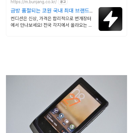
https://m.bunjang.co.kr/
광고
금방 품절되는 코원 국내 최대 브랜드
중고거래
컨디션은 신상, 가격은 합리적으로 번개장터
에서 만나보세요! 전국 각지에서 올라오는 전
국구 최다 상품 매일 10만 개 이상의 신규 상
품 업로드