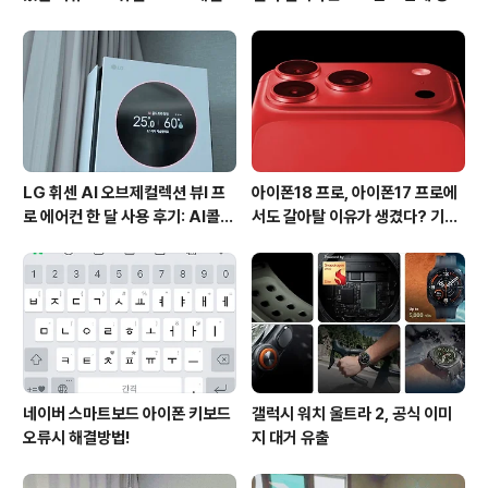
션 뷰I 프로 에어컨 AI콜드프리 실
진다?
사용 후기
LG 휘센 AI 오브제컬렉션 뷰I 프
아이폰18 프로, 아이폰17 프로에
로 에어컨 한 달 사용 후기: AI콜드
서도 갈아탈 이유가 생겼다? 기대
프리와 AI음성인식이 가져온 변화
되는 3가지 변화
네이버 스마트보드 아이폰 키보드
갤럭시 워치 울트라 2, 공식 이미
오류시 해결방법!
지 대거 유출