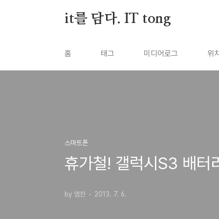
본문 바로가기
it를 담다. IT tong
홈
태그
미디어로그
위
스마트폰
휴가철! 갤럭시S3 배터
by 엠찬
2013. 7. 6.