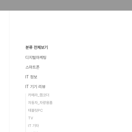
분류 전체보기
디지털마케팅
스마트폰
IT 정보
IT 기기 리뷰
카메라_캠코더
자동차_차량용품
태블릿PC
TV
IT 기타