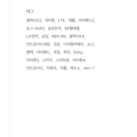
태그
갤럭시S3
아이폰
LTE
애플
아이패드2
SLT-A65V
삼성전자
SK텔레콤
LG전자
삼성
NEX-5N
갤럭시S4
안드로이드게임
코원
디지털카메라
소니
팬택
아이패드
게임
취미
Sony
아이폰5
스카이
스마트폰
아이폰4
안드로이드
자동차
어플
제누스
nex-7