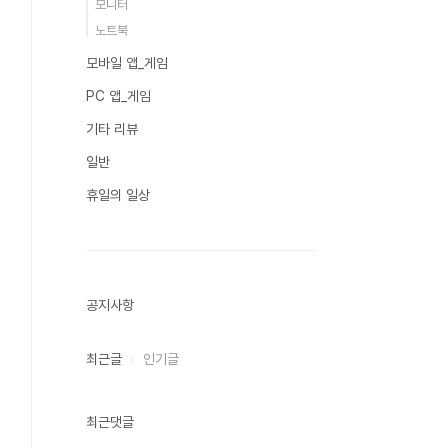
모니터
노트북
모바일 앱_게임
PC 앱_게임
기타 리뷰
일반
휴일의 일상
공지사항
최근글
인기글
최근댓글