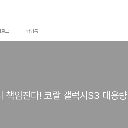
치로그
방명록
리 책임진다! 코랄 갤럭시S3 대용량