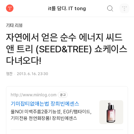
검색하기
it를 담다. IT tong
티스토리
기타 리뷰
자연에서 얻은 순수 에너지 씨드
앤 트리 (SEED&TREE) 쇼케이스
다녀오다!
엠찬
2013. 6. 16. 23:30
http://www.miinlog.com
광고
기미잡티없애는법 장희빈에센스
물NO! 미백주름2중기능성, EGF/팹타이드,
기미전용 천연화장품! 장희빈에센스