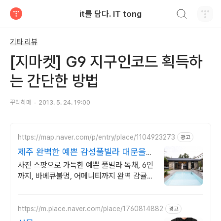
검색하기
it를 담다. IT tong
티스토리
기타 리뷰
[지마켓] G9 지구인코드 획득하
는 간단한 방법
꾸리히메
2013. 5. 24. 19:00
https://map.naver.com/p/entry/place/1104923273
광고
제주 완벽한 예쁜 감성풀빌라 대문을
여는 순간 예쁨 가득
사진 스팟으로 가득한 예쁜 풀빌라 독채, 6인
까지, 바베큐불멍, 어메니티까지 완벽 감귤로
유명한 제주도 남원, 새로오픈한 신상 풀빌
라, 5성호텔급 시설 인테리어
https://m.place.naver.com/place/1760814882
광고