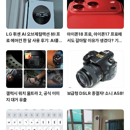
LG 휘센 AI 오브제컬렉션 뷰I 프
아이폰18 프로, 아이폰17 프로에
로 에어컨 한 달 사용 후기: AI콜드
서도 갈아탈 이유가 생겼다? 기대
프리와 AI음성인식이 가져온 변화
되는 3가지 변화
갤럭시 워치 울트라 2, 공식 이미
보급형 DSLR 종결자! 소니 A58!
지 대거 유출