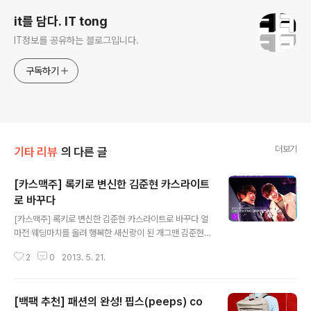
it를 담다. IT tong
IT정보를 공유하는 블로그입니다.
구독하기
더보기
기타 리뷰
의 다른 글
[카스맥주] 록키로 변신한 김준현 카스라이트
로 바꾸다
글 내용
[카스맥주] 록키로 변신한 김준현 카스라이트로 바꾸다 얼
마전 웨딩마치를 올려 행복한 새신랑이 된 개그맨 김준현
씨와 섹시아이콘으로 불리우는 강예빈과 이수정씨의 광고
2
0
2013. 5. 21.
촬영소식을 접햇습니다. 올리고 내리고가 중요한 부분이라
는 카스맥주 광고이야기. 록키로 변신한 개그맨 김준현씨
의 이야기가 담긴 카스라이트의 광고가 궁금해졌습니다.
[백팩 추천] 패션의 완성! 핍스(peeps) co
영화 록키의 주제곡과 등장하는 개그맨 김준현! 아무래도