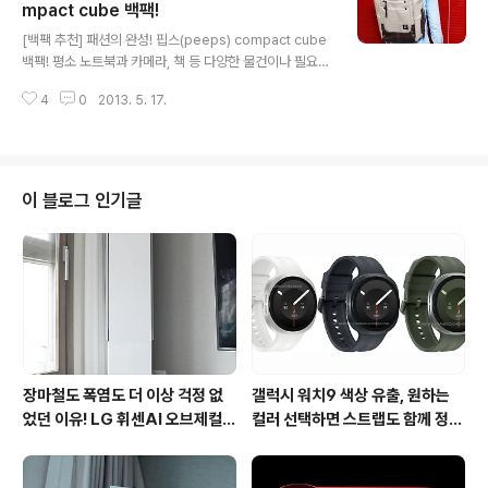
새신랑이 되었으니 몸조절을 해야 튼튼한 2세를 보지 않을
mpact cube 백팩!
글 내용
까 생각이 드는데요, 아니나 다를까 스스로 록키라고 생각
[백팩 추천] 패션의 완성! 핍스(peeps) compact cube
하는 듯 취취 소리와 함께 골목길을 누비고 다니는 모습을
백팩! 평소 노트북과 카메라, 책 등 다양한 물건이나 필요한
확인할 수 있었습니다. 기차길을 오르내리면 운동하는 개
물품을 꼭 챙겨 다니시는 분이라면 백팩을 많이 메실겁니
그맨김준현씨의 모습을 보니 순간 저도 운동을 하고 싶은
4
0
2013. 5. 17.
다. 저의 경우 모임이나 행사를 비롯해 지인과 만날 때 많은
마음이 들었답니다. 무언가 비장함이 가득한 록키의 주제
물건을 수납할 수 있고, 편안한 착용감을 제공하는 백팩을
곡에..
주로 메고 나가게 되는데요. 이번에 소개해드릴 제품은 학
생이나 직장인들에게 딱 어울릴 만한 핍스(peeps) com
pact cube 백팩을 소개드릴까 합니다. 핍스(peeps) co
이 블로그 인기글
mpact cube 백팩은 베이지, 카키, 네이비, 블랙, 그레이
총 5가지 색상으로 출시되어 있는데요. 가격은 6만원대 후
반으로 무난한 가격대를 보여줍니다. 저는 위 5가지 색상
중 최근 제가 주로 입는 옷에 맞춰 베이지색상을 ..
장마철도 폭염도 더 이상 걱정 없
갤럭시 워치9 색상 유출, 원하는
었던 이유! LG 휘센AI 오브제컬렉
컬러 선택하면 스트랩도 함께 정해
션 뷰I 프로 에어컨 AI콜드프리 실
진다?
사용 후기