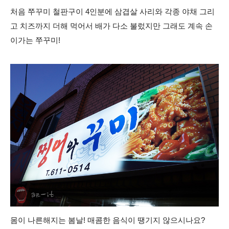
처음 쭈꾸미 철판구이 4인분에 삼겹살
사리와 각종 야채 그리
고
치즈까지 더해 먹어서
배가 다소 불렀지만 그래도 계속 손
이가는 쭈꾸미!
몸이 나른해지는 봄날! 매콤한 음식이 땡기지 않으시나요?