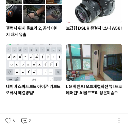
갤럭시 워치 울트라 2, 공식 이미
보급형 DSLR 종결자! 소니 A58!
지 대거 유출
네이버 스마트보드 아이폰 키보드
LG 휘센AI 오브제컬렉션 뷰I 프로
오류시 해결방법!
에어컨! AI콜드프리 정온제습으로
쾌적해진 여름
6
2
의안내
티스토리
로그인
고객센터