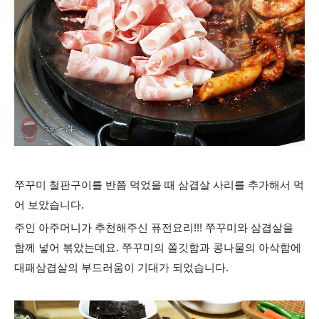
쭈꾸미 철판구이를 반쯤 먹었을 때 삼겹살 사리를 추가해서 먹
어 보았습니다.
주인 아주머니가 추천해주신 퓨전요리!!! 쭈꾸미와 삼겹살을
함께 넣어 볶았는데요. 쭈꾸미의 쫄깃함과 콩나물의 아삭함에
대패삼겹살의 부드러움이 기대가 되었습니다.