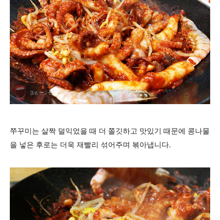
쭈꾸미는 살짝 덜익었을 때 더 쫄깃하고 맛있기 때문에 콩나물
을 넣은 후로는 더욱 재빨리 섞어주며 볶아냅니다.