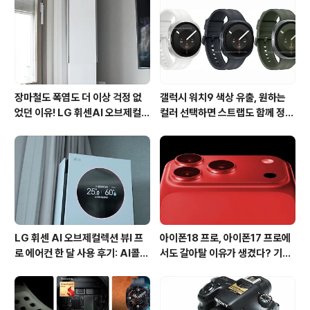
진행됩니다. '불스원 빈칸 채우기 퀴즈 이벤트'는 새 차를
사랑하는 방법에 대한 간단한 퀴즈를 푸는 것만으로 응모
가 가능합니다. ..
장마철도 폭염도 더 이상 걱정 없
갤럭시 워치9 색상 유출, 원하는
었던 이유! LG 휘센AI 오브제컬렉
컬러 선택하면 스트랩도 함께 정해
션 뷰I 프로 에어컨 AI콜드프리 실
진다?
사용 후기
LG 휘센 AI 오브제컬렉션 뷰I 프
아이폰18 프로, 아이폰17 프로에
로 에어컨 한 달 사용 후기: AI콜드
서도 갈아탈 이유가 생겼다? 기대
프리와 AI음성인식이 가져온 변화
되는 3가지 변화