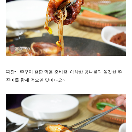
짜잔~! 쭈꾸미 철판 먹을 준비끝! 아삭한 콩나물과 쫄깃한 쭈
꾸미를 함께 먹으면 맛이나요~