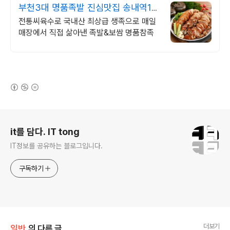
부천3대 명품족발 진심맛집 송내역1번
출구 단체소모임예약
전통씨육수로 국내산 최상급 생족으로 매일
매장에서 직접 삶아낸 족발&보쌈 명품참족
(새창열림)
로그 정보
it를 담다. IT tong
IT정보를 공유하는 블로그입니다.
구독하기
더보기
일반
의 다른 글