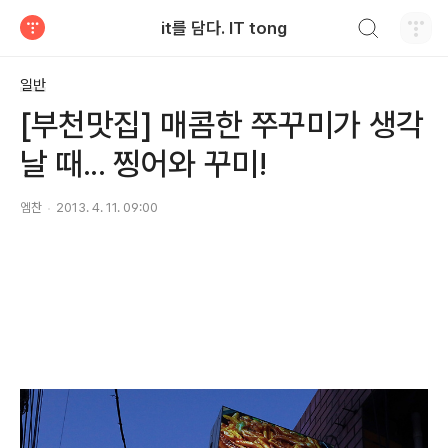
검색하기
it를 담다. IT tong
티스토리
일반
[부천맛집] 매콤한 쭈꾸미가 생각
날 때... 찡어와 꾸미!
엠찬
2013. 4. 11. 09:00