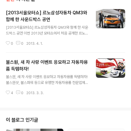
[2013서울모터쇼] 르노삼성자동차 QM3와
함께 한 사운드박스 공연
글 내용
[2013서울모터쇼] 르노삼성자동차 QM3와 함께 한 사운
드박스 공연 이번 2013년 모터쇼에서 처음 공개한 르노삼
성 QM3는 로렌스 반덴애커 르노그룹 부사장의 기자회견
0
0
2013. 4. 1.
으로 시작되었습니다. 올 하반기 출시된 QM3는 소형SUV
차량으로 이미 유럽에서는 출시 되자 마자 800대 이상 사
전계약 될 정도로 인기를 끌고 있는 차량이라고 합니다. 한
불스원, 새 차 사랑 이벤트 응모하고 자동차용
국은 르노그룹의 아시아의 허브가 될 것이라고 자신하는
반덴애커 부회장은 전 세계 디자인 스튜디오 다섯곳중 파
품 득템하자!
글 내용
리 다음으로 큰 규모를 자랑하는 서울 디자인 스튜디오가
불스원, 새 차 사랑 이벤트 응모하고 자동차용품 득템하자!
르노의 디자인 부분에서 중요한 역할을 해줄 것이라 강조
불스원샷, 불스파워 등으로 유명한 자동차용품 전문업체
했습니다. 현대나 기아등 경쟁사를 따라가는 르노 삼성이
불스원에서 당첨확률 100% 불스원 새 차 사랑 Event를
아닌 시장을 주도하는 업체임을 보여주는 모델로 QM3를
4
0
2013. 3. 3.
시작합니다. 이번 이벤트는 새 차의 엔진관리의 중요성을
강조했습니다. 특히 모터쇼에서 공개한 QM3의..
알리기 위해 개최되는데요. "새 차 사랑, 차의 심장인 엔진
관리부터!"라는 주제로 3월 31일까지 불스원 홈페이지(w
ww.bullsone.com)에서 진행됩니다. 이벤트는 크게 2가
지로 진행되는데요. 누구나 참여가 가능한 '불스원 빈칸 채
이 블로그 인기글
우기 퀴즈 이벤트'와 6개월 이내 새로 차(중고차 포함)를
구입한 운전자들을 대상으로 하는 '차들이 파티' 이벤트로