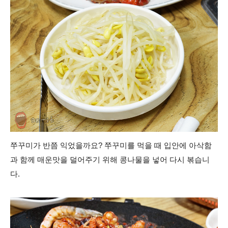
쭈꾸미가 반쯤 익었을까요?
쭈꾸미를 먹을 때 입안에 아삭함
과 함께 매운맛을 덜어주기 위해 콩나물을 넣어 다시 볶습니
다.