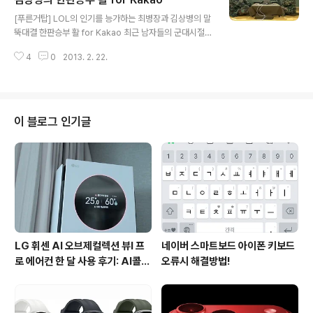
글 내용
한 생각을 하게 됩니다. 주식거래는 주식시장이 열리는 동
[푸른거탑] LOL의 인기를 능가하는 최병장과 김상병의 말
안 시시때때로 변동하는 시세 때문에 발 빠른 정보만이 성
뚝대결 한판승부 활 for Kakao 최근 남자들의 군대시절의
공의 지름길이라고 해도 과언이 아닐 정도입니다. 투자증
에피소드를 코믹하게 그려내고 있는 푸른거탑이 인기입니
권이나 증권사마다 스마트폰으로 거래가 가능한 주식어플
4
0
2013. 2. 22.
다. 군대생활을 경험 했던 분들에게는 추억의 시간을 떠올
들을 선보이고 있습니다 이중 어떤 어플을 사용해야 ..
릴 수 있는 요소들을 곳곳에 담아 내고 있어 많은 분들의 사
랑을 받고 있는 프로그램입니다. 푸른거탑의 쌍두마차격인
꾀병의 신 최병장과 단군이래 최강의 사이코 김상병과의
군부대 특집 라이벌 매치가 열렸다고 합니다. 카카오톡게
이 블로그 인기글
임 활 for Kakao을 통한 두사람의 한판 승부. 푸른거탑 특
집 최병장과 김상병의 대결이 무척 궁금했습니다. 평소에
도 푸른거탑을 자주 보고 있는 시청자로서 최병장과 김상
병의 군부대 특집 라이벌 매치는 놓칠 수 없는 부분이기도
합니다. 꾀병의 신과 단군이래 최강의..
LG 휘센 AI 오브제컬렉션 뷰I 프
네이버 스마트보드 아이폰 키보드
로 에어컨 한 달 사용 후기: AI콜드
오류시 해결방법!
프리와 AI음성인식이 가져온 변화