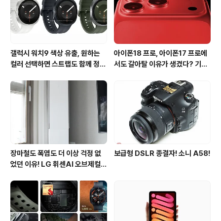
갤럭시 워치9 색상 유출, 원하는
아이폰18 프로, 아이폰17 프로에
컬러 선택하면 스트랩도 함께 정해
서도 갈아탈 이유가 생겼다? 기대
진다?
되는 3가지 변화
장마철도 폭염도 더 이상 걱정 없
보급형 DSLR 종결자! 소니 A58!
었던 이유! LG 휘센AI 오브제컬렉
션 뷰I 프로 에어컨 AI콜드프리 실
사용 후기