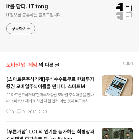
it를 담다. IT tong
IT정보를 공유하는 블로그입니다.
구독하기
더보기
모바일 앱_게임
의 다른 글
[스마트폰주식거래]주식수수료무료 한화투자
증권 모바일주식어플을 만나다. 스마트M
글 내용
[스마트폰주식거래]한화투자증권 모바일 주식어플을 만나
다 스마트M 재테크 하면 제일 먼저 어떤 것이 떠오르시나
요? 많은 분들이 재테크 하면 제일 먼저 떠올리는 부분이
3
0
2013. 2. 23.
주식이 아닐까 합니다. 기존에는 적금을 통해 많은 분들이
목돈을 만들고 투자를 하는 방식이었지만 현저하게 낮아진
예금이자와 높아만 가는 물가상승은 주식/ 펀드쪽으로 눈
[푸른거탑] LOL의 인기를 능가하는 최병장과
을 돌리게 만드는 주 원인이 아닐까 합니다. 그렇다면 주식
은 많은 수입을 낼 수 있는 진정한 재테크의 방법인지에 대
김상병의 한판승부 활 for Kakao