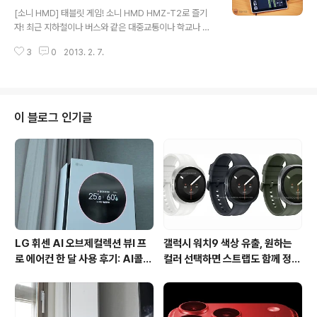
글 내용
션은 필수품이라고 할 수 있는데요. 이번에 소개해드릴 블
[소니 HMD] 태블릿 게임! 소니 HMD HMZ-T2로 즐기
랙박스는 순정형 타입의 차량 블랙박스 (주)카네비컴의 뷰
자! 최근 지하철이나 버스와 같은 대중교통이나 학교나 사
게라 VG-10S 입니다. 뷰게라 VG-10S은 1채널 HD급 화
무실과 같은 곳에서 태블릿으로 동영상을 보거나 인터넷을
질의 블랙박스인데요. '뷰게라'라는 블랙박스 브랜드는 다
3
0
2013. 2. 7.
이용하는 분들을 많이 본 것 같습니다. 저도 대중교통을 이
소 생소하게 들릴 수도 있는데요..
용해 출퇴근 할 때 태블릿으로 신문기사를 보거나 게임을
자주 즐기곤 했었는데요. 태블릿으로 영화나 게임을 즐기
다 보면 한가지 아쉬운 점이 있습니다. 7인치나 10인치 화
면에서 즐기기엔 작은 화면이 아쉬움으로 남지만 소니 HM
이 블로그 인기글
D HMZ-T2만 있으면 답답한 화면으로 인한 아쉬움을 극
복할 수 있습니다. 소니 HMD HMZ-T2은 다양한 디바이
스를 통해 HDMI로 영상이나 컨텐츠를 입력받아 750인치
초대형 스크린으로 보는 듯한 느낌과 몰입감을 주고, 생생
한 현장감, 뮤직, 게임, 시..
LG 휘센 AI 오브제컬렉션 뷰I 프
갤럭시 워치9 색상 유출, 원하는
로 에어컨 한 달 사용 후기: AI콜드
컬러 선택하면 스트랩도 함께 정해
프리와 AI음성인식이 가져온 변화
진다?