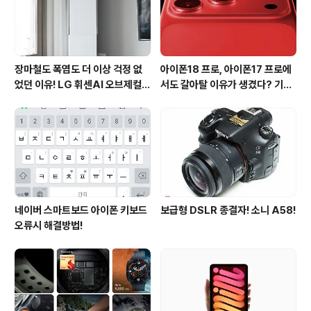
장마철도 폭염도 더 이상 걱정 없
아이폰18 프로, 아이폰17 프로에
었던 이유! LG 휘센AI 오브제컬렉
서도 갈아탈 이유가 생겼다? 기대
션 뷰I 프로 에어컨 AI콜드프리 실
되는 3가지 변화
사용 후기
네이버 스마트보드 아이폰 키보드
보급형 DSLR 종결자! 소니 A58!
오류시 해결방법!