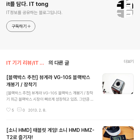
it를 담다. IT tong
IT정보를 공유하는 블로그입니다.
구독하기
더보기
IT 기기 리뷰/IT 기타
의 다른 글
[블랙박스 추천] 뷰게라 VG-10S 블랙박스
개봉기 / 장착기
글 내용
[블랙박스 추천] 뷰게라 VG-10S 블랙박스 개봉기 / 장착
기 최근 블랙박스 시장이 빠르게 성장하고 있죠. 그만큼 다
양한 블랙박스 신제품들이 출시하고 있는것 같습니다. 블
5
0
2013. 2. 8.
랙박스는 운전자와 차량을 안전과 사고 발생시 정확한 원
인 규명을 밝혀줄 감시자와 같은 역할을 하죠. 언제 어떻게
일어날지 모르는 사고에 대해 원인을 정확하게 규명하고
[소니 HMD] 태블릿 게임! 소니 HMD HMZ-
각종 차량 범죄로 부터 미리 예방할 수 있는 효과까지 기대
할 수 있는 만큼, 최근 운전자들에게 블랙박스와 네비게이
T2로 즐기자!