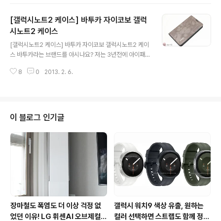
인 포레스트그린에서 출시한 지갑형 케이스로 카드는 기본
적으로 최소 3장이 수납이 가능하고, 지폐와 영수증, 명함
[갤럭시노트2 케이스] 바투카 자이코보 갤럭
등을 간단하게 넣고 다닐 수 있는 제품입니다. 특히 신용카
드를 비롯해 할인카드, 지폐를 들고 다니는 여성분들이 좋
시노트2 케이스
글 내용
아할만한 케이스가 아닌가 생각됩니다. 포레스트그린 갤럭
[갤럭시노트2 케이스] 바투카 자이코보 갤럭시노트2 케이
시S3 지갑형 Wallet 케이스는 FHWS-104와 FHWS-2
스 바투카라는 브랜드를 아시나요? 저는 3년전에 아이패
04 두가지로 출시되어 있는데요. 두 제품 모두 색상과 모
드 파우치를 구매하다 알게된 브랜드인데요. 노트북과 아
서리의 곡선, 외형의 일부를 제외하고는 거의 흡사한 기능
8
0
2013. 2. 6.
이패드, 갤럭시탭 등 케이스와 파우치를 비롯해 백팩과 크
을 갖추고 있는 제품입니다. 포레..
로스백, 메신저백 등 가방을 전문적으로 취급하는 회사입
니다. 그런 바투카에서 최근 스마트폰 케이스를 제작하고
있는데요. 아이폰5를 비롯해 갤럭시노트2, 옵티머스G 케
이스가 우선 출시되었고, 향후 지속적으로 지원 단말기를
이 블로그 인기글
늘려간다고 합니다. 이번에 소개해드릴 제품은 바투카에서
출시한 파이톤 브라운 명품 갤럭시노트2 케이스입니다. 파
이톤 브라운 갤럭시노트2 케이스는 PU 파이톤 무늬로 고
급스러움이 느껴지는 케이스인데요. 그럼 지금부터 간단하
게 소개해드릴께요 ^^ 파이톤 브라운 갤럭시노트2 케이..
장마철도 폭염도 더 이상 걱정 없
갤럭시 워치9 색상 유출, 원하는
었던 이유! LG 휘센AI 오브제컬렉
컬러 선택하면 스트랩도 함께 정해