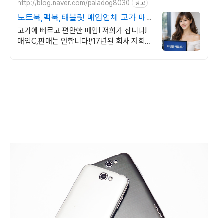
http://blog.naver.com/paladog8030
광고
노트북,맥북,태블릿 매입업체 고가 매
입 회사
고가에 빠르고 편안한 매입! 저희가 삽니다!
매입O,판매는 안합니다!/17년된 회사 저희가
고객님의 노트북,맥북,태블릿PC를 삽니다!
매입O판매X /2015년식이후