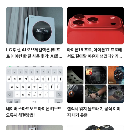
션 뷰I 프로 에어컨 AI콜드프리 실
진다?
사용 후기
LG 휘센 AI 오브제컬렉션 뷰I 프
아이폰18 프로, 아이폰17 프로에
로 에어컨 한 달 사용 후기: AI콜드
서도 갈아탈 이유가 생겼다? 기대
프리와 AI음성인식이 가져온 변화
되는 3가지 변화
네이버 스마트보드 아이폰 키보드
갤럭시 워치 울트라 2, 공식 이미
오류시 해결방법!
지 대거 유출