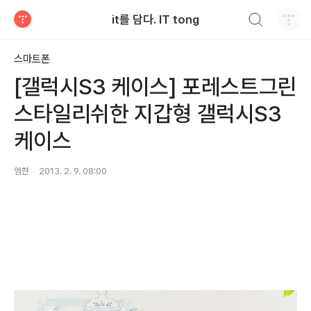
검색하기
it를 담다. IT tong
티스토리
스마트폰
[갤럭시S3 케이스] 포레스트그린
스타일리쉬한 지갑형 갤럭시S3
케이스
엠찬
2013. 2. 9. 08:00