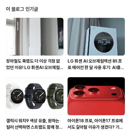
넘어 이젠 6인치대 스마트폰 시대가 열리고 있습니다. 지
난 1월 29일이었죠. 강남 논현동 쿤스트할레에서 팬택은
이 블로그 인기글
국내 최초 Full HD LTE 스마트폰 베가 NO6 Full HD (VE
GA NO6 Full HD, 모델명: IM-A860S)를 공개했습니
다. 베가 NO6 Full HD라는 애칭을 보면 알 수 있듯이 베
가 NO6는 국내 최초 6인치급 대화면을 갖춘 F..
장마철도 폭염도 더 이상 걱정 없
LG 휘센 AI 오브제컬렉션 뷰I 프
었던 이유! LG 휘센AI 오브제컬렉
로 에어컨 한 달 사용 후기: AI콜드
션 뷰I 프로 에어컨 AI콜드프리 실
프리와 AI음성인식이 가져온 변화
사용 후기
갤럭시 워치9 색상 유출, 원하는
아이폰18 프로, 아이폰17 프로에
컬러 선택하면 스트랩도 함께 정해
서도 갈아탈 이유가 생겼다? 기대