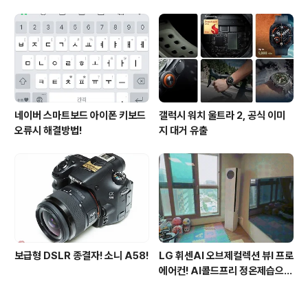
진다?
되는 3가지 변화
네이버 스마트보드 아이폰 키보드
갤럭시 워치 울트라 2, 공식 이미
오류시 해결방법!
지 대거 유출
보급형 DSLR 종결자! 소니 A58!
LG 휘센AI 오브제컬렉션 뷰I 프로
에어컨! AI콜드프리 정온제습으로
쾌적해진 여름