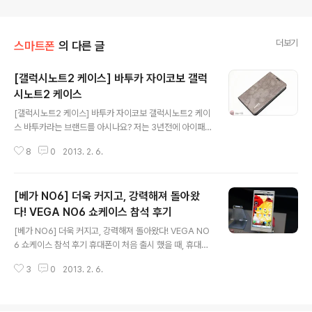
더보기
스마트폰
의 다른 글
[갤럭시노트2 케이스] 바투카 자이코보 갤럭
시노트2 케이스
글 내용
[갤럭시노트2 케이스] 바투카 자이코보 갤럭시노트2 케이
스 바투카라는 브랜드를 아시나요? 저는 3년전에 아이패
드 파우치를 구매하다 알게된 브랜드인데요. 노트북과 아
8
0
2013. 2. 6.
이패드, 갤럭시탭 등 케이스와 파우치를 비롯해 백팩과 크
로스백, 메신저백 등 가방을 전문적으로 취급하는 회사입
니다. 그런 바투카에서 최근 스마트폰 케이스를 제작하고
[베가 NO6] 더욱 커지고, 강력해져 돌아왔
있는데요. 아이폰5를 비롯해 갤럭시노트2, 옵티머스G 케
이스가 우선 출시되었고, 향후 지속적으로 지원 단말기를
다! VEGA NO6 쇼케이스 참석 후기
글 내용
늘려간다고 합니다. 이번에 소개해드릴 제품은 바투카에서
[베가 NO6] 더욱 커지고, 강력해져 돌아왔다! VEGA NO
출시한 파이톤 브라운 명품 갤럭시노트2 케이스입니다. 파
6 쇼케이스 참석 후기 휴대폰이 처음 출시 했을 때, 휴대폰
이톤 브라운 갤럭시노트2 케이스는 PU 파이톤 무늬로 고
의 용도가 '듣고 말하는' 용도였다면 스마트폰으로 바뀌면
급스러움이 느껴지는 케이스인데요. 그럼 지금부터 간단하
3
0
2013. 2. 6.
서 이제 휴대폰은 단순히 말하고 듣는 용도가 아닌 '보는'
게 소개해드릴께요 ^^ 파이톤 브라운 갤럭시노트2 케이..
휴대폰으로 발전하지 않았나 생각됩니다. 자연스럽게 보는
휴대폰으로 바뀌면서 3인치대의 스마트폰은 이제 5인치를