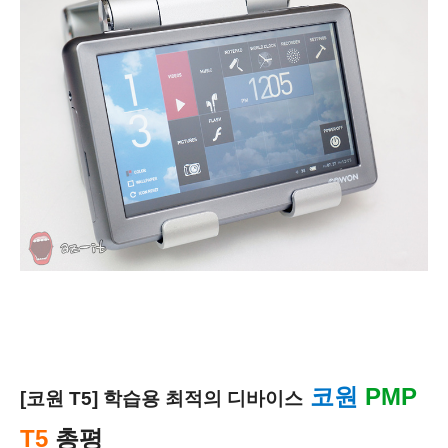
코원
PMP
[코원
T5] 학습용 최적의 디바이스
T5
총평