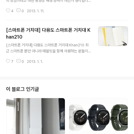
의 장점이라고 하면 동영상 재생 능력이 아닌가 생각됩니
다. 코원 PMP T5는 4.8인치 고화질 Clear LCD 디스플
4
0
2013. 1. 11.
레이를 통해 각종 풀HD 영상을 변환 없이 손쉽게 감상하실
수 있고, 구간반복, 배속재생 등의 학습 특화 기능도 갖추고
있는 제품입니다. 그리고 메가스터디, 이투스, 비타에듀 등
[스마트폰 거치대] 다용도 스마트폰 거치대 K
국내 유명 인터넷 강의를 모두 지원하며, 두산동아 프라임
영한/한영, 일한/한일, 중한/한중, 영영, 국어 등 총 8종의
han210
글 내용
전자사전과 영단어 암기 프로그램 워드업, 외국 영화나 드
[스마트폰 거치대] 다용도 스마트폰 거치대 Khan210 최
라마 자막 중 모르는 단어의 의미를 원터치로 검색할 수 있
근 스마트폰 뿐만 아니라 태블릿을 함께 사용하는 분들이
는 AVDic 등 유용한 학습 콘텐츠도 풍부하게 담고 있는 학
많이 계실겁니다. 스마트폰이나 태블릿으로 동영상을 보거
습용 멀티미디어 기기인데요. 그럼 지금부터 4.8인치 LC..
7
0
2013. 1. 1.
나 게임, 인터넷을 즐길 때 거치대가 없으면 사용할 때 불편
할 때가 많이 있는것 같습니다. 저의 경우 스마트폰과 태블
릿 각각의 거치대를 사용하고 있는데, 스마트폰 따로, 태블
릿 따로 거치대를 들고 다니려고 하니 여간 불편한게 아닙
니다. 이번에 소개해드릴 제품은 스마트폰과 태블릿, 디지
이 블로그 인기글
털 카메라, 그리고 책과 노트북 거치대로 활용할 수 있는 다
용도 스마트 거치대Khan210 입니다. 제품 박스는 직사각
형으로 제품의 특징을 소개되어 있었는데요. 제품의 특징
으로는 스마트폰, 태블릿, 카메라, 책 등을 거치할 수 있는
기능과 헤드와 바디, 팔과 ..