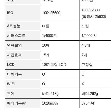
100~12800
ISO
100~25600
(확장시 25600)
AF 성능
빠름
느림
셔터스피드
1/4000초
1/4000초
연속촬영
10매
4.3매
사진효과
15개
7개
LCD
180˚ 플립 LCD
고정형
터치기능
O
O
WIFI
O
X
무게
바디 218g
바디 262g
배터리용량
1020mAh
875mAh