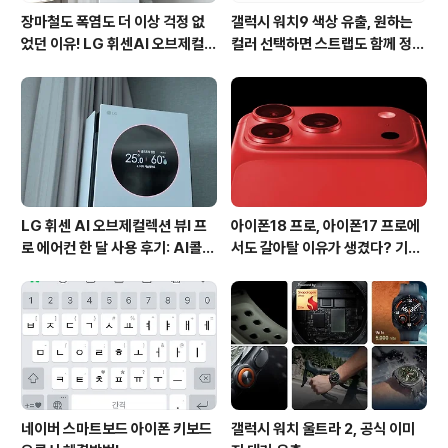
장마철도 폭염도 더 이상 걱정 없
갤럭시 워치9 색상 유출, 원하는
었던 이유! LG 휘센AI 오브제컬렉
컬러 선택하면 스트랩도 함께 정해
션 뷰I 프로 에어컨 AI콜드프리 실
진다?
사용 후기
LG 휘센 AI 오브제컬렉션 뷰I 프
아이폰18 프로, 아이폰17 프로에
로 에어컨 한 달 사용 후기: AI콜드
서도 갈아탈 이유가 생겼다? 기대
프리와 AI음성인식이 가져온 변화
되는 3가지 변화
네이버 스마트보드 아이폰 키보드
갤럭시 워치 울트라 2, 공식 이미