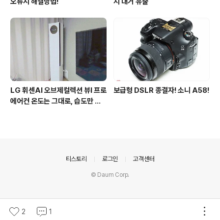
오류시 해결방법!
지 대거 유출
LG 휘센AI 오브제컬렉션 뷰I 프로
보급형 DSLR 종결자! 소니 A58!
에어컨 온도는 그대로, 습도만 쏙
잡아주는 AI콜드프리
의안내
티스토리
로그인
고객센터
© Daum Corp.
2
1