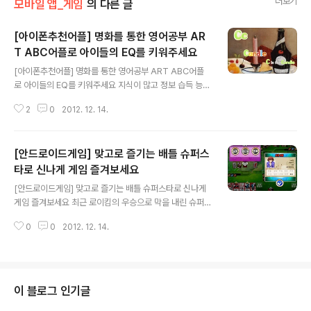
더보기
모바일 앱_게임
의 다른 글
[아이폰추천어플] 명화를 통한 영어공부 AR
T ABC어플로 아이들의 EQ를 키워주세요
글 내용
[아이폰추천어플] 명화를 통한 영어공부 ART ABC어플
로 아이들의 EQ를 키워주세요 지식이 많고 정보 습득 능력
이 뛰어난 IQ가 높은 아이보다 감성이 풍부하고 창의적인
2
0
2012. 12. 14.
생각을 하는 능력인 EQ가 높은 아이가 문제해결 능력 및
사회적 능력이 훨씬 뛰어나다고 합니다. 이러한 EQ의 발달
은 유아기때 대부분 형성이 되는데, 명화를 통한 교육이 E
[안드로이드게임] 맞고로 즐기는 배틀 슈퍼스
Q 발달에 도움이 된다는 사실 알고 계셨나요? 오늘 소개할
어플은 바로 아이폰추천어플 ART ABC라는 아이 교육 어
타로 신나게 게임 즐겨보세요
글 내용
플로 명화감상을 통해 시각적 자극을 시키고, 그 자극을 통
[안드로이드게임] 맞고로 즐기는 배틀 슈퍼스타로 신나게
해 감성이 발달하는 과학적인 방법으로 고안이 되고 만들
게임 즐겨보세요 최근 로이킴의 우승으로 막을 내린 슈퍼
어진 어플입니다. 그럼 지금부터 바로 소개해 보겠습니다.
스타K. 그 여운이 가시기에는 조금 아쉬운 감이 많이 남아
ART ABC는 명화를 통한 EQ 발달을 주된 목적으로 삼고
0
0
2012. 12. 14.
있는데 오늘은 안드로이드게임 슈퍼스타 욕K맞고로 전국
있는 만큼 다양한 명화를 ..
욕배틀의 최강자를 마치 슈퍼스타를 다시 보는 듯한 느낌
으로 즐길 수 있는 맞고 어플을 소개해 보겠습니다. 안드로
이드게임 슈퍼스타 욕K 맞고를 실행시키면 메인화면에는
아름다운 두명의 미녀와 함께 간단한 메뉴를 확인해 볼 수
이 블로그 인기글
있습니다. 그중에 카카오톡 플러스 친구를 맺으면 500골