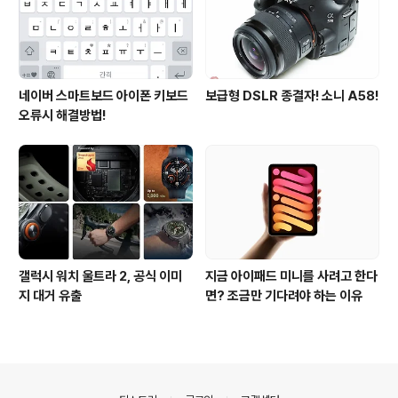
네이버 스마트보드 아이폰 키보드
보급형 DSLR 종결자! 소니 A58!
오류시 해결방법!
갤럭시 워치 울트라 2, 공식 이미
지금 아이패드 미니를 사려고 한다
지 대거 유출
면? 조금만 기다려야 하는 이유
의안내