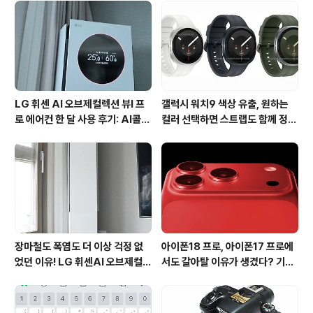
드를 주는 프로모션도 진행하고 있습니다. 안드로이드 게
임 슈퍼스타 욕K맞고의 설정메뉴에서는 진동과 소리, 게임
의 진행 속도등을 On/Off 할 수 있습니다. 자신의 취향에
따라 설정(Option)을 선택해서 게임을..
LG 휘센 AI 오브제컬렉션 뷰I 프
갤럭시 워치9 색상 유출, 원하는
로 에어컨 한 달 사용 후기: AI콜드
컬러 선택하면 스트랩도 함께 정해
프리와 AI음성인식이 가져온 변화
진다?
장마철도 폭염도 더 이상 걱정 없
아이폰18 프로, 아이폰17 프로에
었던 이유! LG 휘센AI 오브제컬렉
서도 갈아탈 이유가 생겼다? 기대
션 뷰I 프로 에어컨 AI콜드프리 실
되는 3가지 변화
사용 후기