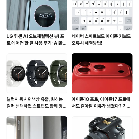
고화질로 보여주고, 주요 장면을 골라서 볼 수 있는 LTE 전
용 프로야구 중계 서비스 T베이스볼을..
LG 휘센 AI 오브제컬렉션 뷰I 프
네이버 스마트보드 아이폰 키보드
로 에어컨 한 달 사용 후기: AI콜드
오류시 해결방법!
프리와 AI음성인식이 가져온 변화
갤럭시 워치9 색상 유출, 원하는
아이폰18 프로, 아이폰17 프로에
컬러 선택하면 스트랩도 함께 정해
서도 갈아탈 이유가 생겼다? 기대
진다?
되는 3가지 변화