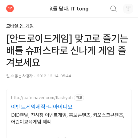
검색하기
it를 담다. IT tong
티스토리
모바일 앱_게임
[안드로이드게임] 맞고로 즐기는
배틀 슈퍼스타로 신나게 게임 즐
겨보세요
알 수 없는 사용자
2012. 12. 14. 05:44
http://cafe.naver.com/flashyoh
광고
이벤트게임제작-디아이디요
DID렌탈, 전시장 이벤트게임, 홍보콘텐츠, 키오스크콘텐츠,
어린이교육게임 제작