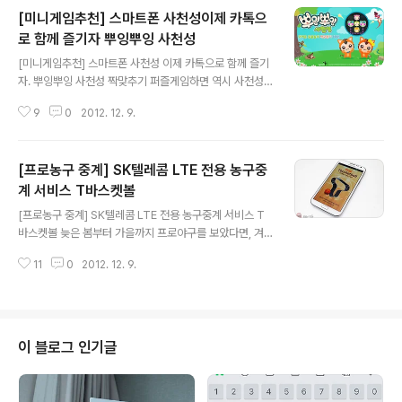
[미니게임추천] 스마트폰 사천성이제 카톡으
로 함께 즐기자 뿌잉뿌잉 사천성
글 내용
[미니게임추천] 스마트폰 사천성 이제 카톡으로 함께 즐기
자. 뿌잉뿌잉 사천성 짝맞추기 퍼즐게임하면 역시 사천성
을 따라올만한 게임을 찾기가 힘든것 같습니다. 다양한 그
9
0
2012. 12. 9.
림과 모양의 짝들을 찾아 톡톡 맞추어 주면 효과음을 내면
서 사라지는 소리가 말할수 없는 쾌감을 느끼게 해주는데
요, 종류도 많고 비슷비슷한 스토리어서 한참 즐기다 보면
[프로농구 중계] SK텔레콤 LTE 전용 농구중
쉽게 그만두기 마련인데요, 이젠 친구들과 함께 겨루어 보
고 경쟁할수 있는 카카오톡 게임기반으로 만들어진 게임이
계 서비스 T바스켓볼
글 내용
출시된다고 합니다. 이름하여 뿌잉뿌잉 사천성! 자~ 그럼
[프로농구 중계] SK텔레콤 LTE 전용 농구중계 서비스 T
뿌잉뿌잉사천성이 어떻게 다른 사천성게임들과 다른지 먼
바스켓볼 늦은 봄부터 가을까지 프로야구를 보았다면, 겨
저 살펴보아야겟지요? 저도 내심 궁금한 부분이기도 합니
울은 프로농구의 계절이죠! 농구를 좋아하는 분이라면 대
다. 다른 사천성게임과 제일큰 차별화는 카카오게임을 기
11
0
2012. 12. 9.
부분 TV나 인터넷 그리고 스마트폰을 통해 농구 중계를 보
반으로 만들어졌다는 부분이에요. 남녀노소/ 어른아이할
는 분들이 많이 계실겁니다. 스마트폰을 통해 프로 농구중
것..
계를 보는 방법은 많이 있습니다. 대표적으로 포털이나 인
터넷방송을 서비스 하는 몇몇 사이트를 통해 보는 방법과
DMB를 지원하는 디바이스를 통해 프로농구 중계를 볼 수
이 블로그 인기글
있는데요. 이제 SK텔레콤 LTE폰을 이용하는 사용자라면
프로농구 중계를 어떻게 볼지 고민할 필요가 없어졌습니
다. SK텔레콤에서는 이미 올 여름 프로야구 중계를 실시간