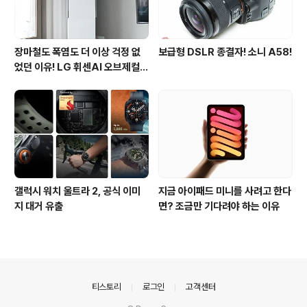
장마철도 폭염도 더 이상 걱정 없
보급형 DSLR 종결자! 소니 A58!
었던 이유! LG 휘센AI 오브제컬렉
션 뷰I 프로 에어컨 AI콜드프리 실
사용 후기
갤럭시 워치 울트라 2, 공식 이미
지금 아이패드 미니를 사려고 한다
지 대거 유출
면? 조금만 기다려야 하는 이유
의안내
티스토리
로그인
고객센터